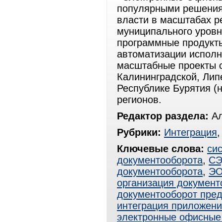
популярными решения
власти в масштабах р
муниципального уровн
программные продукты
автоматизации исполн
масштабные проекты с
Калининградской, Липе
Республике Бурятия (н
регионов.
Редактор раздела:
Ал
Рубрики:
Интеграция
Ключевые слова:
си
документооборота
,
С
документооборота
,
Э
организация документ
документооборот пре
интеграция приложен
электронные офисные