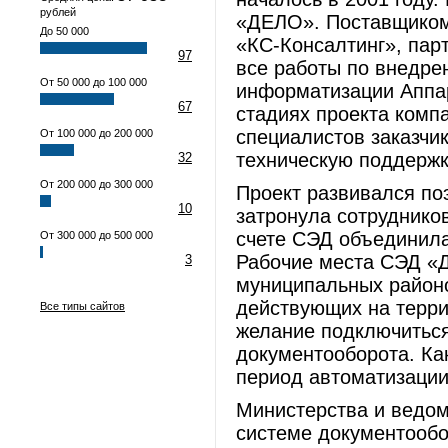
рублей
«ДЕЛО». Поставщиком
До 50 000
«КС-Консалтинг», пар
97
все работы по внедре
От 50 000 до 100 000
информатизации Аппар
67
стадиях проекта комп
специалистов заказчи
От 100 000 до 200 000
техническую поддержк
32
От 200 000 до 300 000
Проект развивался по
10
затронула сотруднико
счете СЭД объединила
От 300 000 до 500 000
Рабочие места СЭД «
3
муниципальных районо
действующих на терри
Все типы сайтов
желание подключиться
документооборота. Ка
период автоматизации
Министерства и ведом
системе документообо