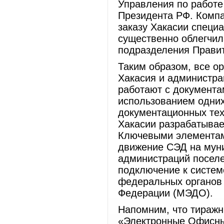
Управления по работ
Президента РФ. Компа
заказу Хакасии специ
существенно облегчил
подразделения Правит
Таким образом, все о
Хакасия и администра
работают с документа
использованием одних
документационных тех
Хакасии разрабатывае
Ключевыми элементам
движение СЭД на муни
администраций поселе
подключение к систе
федеральных органов 
Федерации (МЭДО).
Напомним, что тиражн
«Электронные Офисны