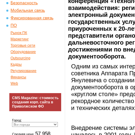
конференция «Техноло
Безопасность
взаимодействия: рег
Мобильная связь
электронный докумен
Фиксированная связь
государственных усл
ПО
приуроченных к 20-ле
Рынок ПК
представители органо
Маркетинг
дальневосточного рег
Торговые сети
достижениями по вне
Оборудование
документооборота.
Outsourcing
Кадры
Одним из самых интер
Регулирование
советника Аппарата П
Финансы
Янулевича о создании
Web
документооборота в о
«круглом столе» пред
CMS Magazine: стоимость
рекордное количество 
создания корп. сайта в
Приволжском ФО
и технических деталях
Город:
Внедрение системы эл
57 958
началось в 2001 году
Средняя цена: