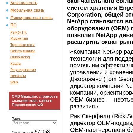
окончательного согл
Безопасность
систем хранения Enge
Мобильная связь
Corporation, общей с
Фиксированная связь
NetApp становится в
ПО
оборудования (OEM) с 
Рынок ПК
позволит NetApp див
Маркетинг
расширить охват рынк
Торговые сети
«Компания NetApp рад
Оборудование
Outsourcing
технологии для подде
Кадры
помочь им эффективно
Регулирование
управлении и хранени
Финансы
Джордженс (Tom Georg
Web
директор компании Ne
компании, ориентиров
CMS Magazine: стоимость
OEM-бизнес — неотъем
создания корп. сайта в
Приволжском ФО
развития».
Рик Скерфилд (Rick Sc
Город:
директор OEM-подразд
OEM-партнерство и би
57 958
Средняя цена: