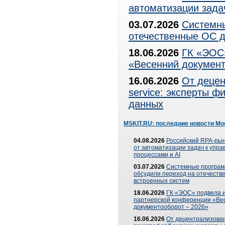
автоматизации зада
03.07.2026
Системны
отечественные ОС д
18.06.2026
ГК «ЭОС»
«Весенний документ
16.06.2026
От децен
service: эксперты 
данных
MSKIT.RU: последние новости Мо
04.08.2026
Российский RPA-рын
от автоматизации задач к упр
процессами и AI
03.07.2026
Системные програ
обсудили переход на отечеств
встроенных систем
18.06.2026
ГК «ЭОС» подвела и
партнерской конференции «Ве
документооборот – 2026»
16.06.2026
От децентрализован