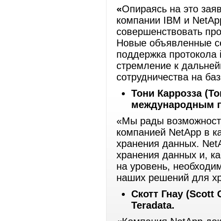
«
Опираясь на это зая
компании IBM и NetAp
совершенствовать про
Новые объявленные се
поддержка протокола 
стремление к дальне
сотрудничества на ба
Тони Каррозза (
To
международным п
«Мы рады возможности
компанией NetApp в к
хранения данных. Net
хранения данных и, к
на уровень, необход
наших решений для х
Скотт Гнау (
Scott
Teradata.