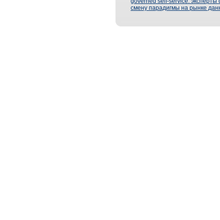
governed self-service: эксперт
смену парадигмы на рынке дан