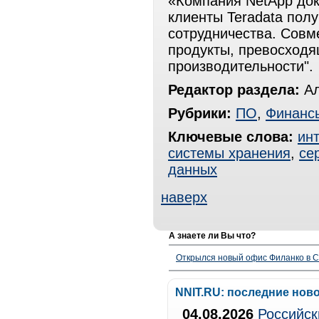
«Компания NetApp док
клиенты Teradata полу
сотрудничества. Совм
продукты, превосходя
производительности".
Редактор раздела:
Ал
Рубрики:
ПО
,
Финанс
Ключевые слова:
ин
системы хранения
,
се
данных
наверх
А знаете ли Вы что?
Открылся новый офис Филанко в С
NNIT.RU: последние нов
04.08.2026
Российск