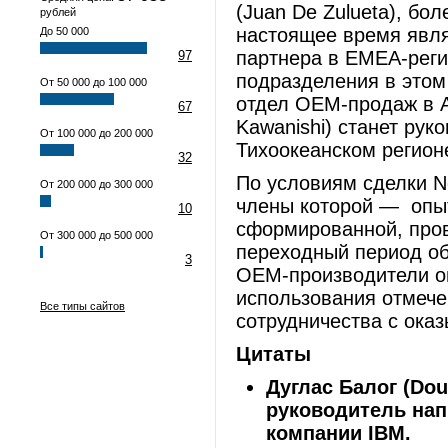
(Juan De Zulueta), бо
рублей
настоящее время явл
До 50 000
партнера в EMEA-реги
97
подразделения в этом 
От 50 000 до 100 000
отдел OEM-продаж в А
67
Kawanishi) станет ру
От 100 000 до 200 000
Тихоокеанском регион
32
По условиям сделки N
От 200 000 до 300 000
члены которой — опы
10
сформированной, про
От 300 000 до 500 000
переходный период об
3
OEM-производители ощ
использования отмече
Все типы сайтов
сотрудничества с ок
Цитаты
Дуглас Балог (
Dou
руководитель нап
компании IBM.