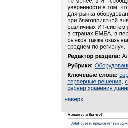
не менее, в ИТ-сообще
уверенности в том, ч
для рынка оборудовани
при благоприятной в
различных ИТ-систем 
в странах EMEA, в пе
рынков также оказыва
среднем по региону».
Редактор раздела:
Ал
Рубрики:
Оборудован
Ключевые слова:
се
серверные решения
,
сервер хранения данн
наверх
А знаете ли Вы что?
DataHouse.ru предлагает вам услу