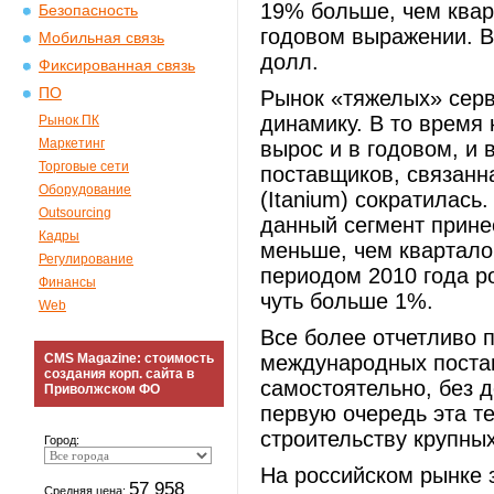
19% больше, чем квар
Безопасность
годовом выражении. В
Мобильная связь
долл.
Фиксированная связь
ПО
Рынок «тяжелых» сер
динамику. В то время
Рынок ПК
Маркетинг
вырос и в годовом, и
Торговые сети
поставщиков, связанн
Оборудование
(Itanium) сократилась
Outsourcing
данный сегмент прине
Кадры
меньше, чем квартало
Регулирование
периодом 2010 года р
Финансы
чуть больше 1%.
Web
Все более отчетливо 
CMS Magazine: стоимость
международных поста
создания корп. сайта в
самостоятельно, без 
Приволжском ФО
первую очередь эта т
строительству крупн
Город:
На российском рынке 
57 958
Средняя цена: