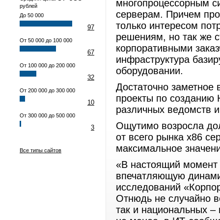
многопроцессорным си
рублей
серверам. Причем про
До 50 000
только интересом пот
97
решениям, но так же 
От 50 000 до 100 000
корпоративными заказ
67
инфраструктура базир
От 100 000 до 200 000
оборудовании.
32
Достаточно заметное 
От 200 000 до 300 000
проекты по созданию 
10
различных ведомств и
От 300 000 до 500 000
Ощутимо возросла дол
3
от всего рынка x86 с
максимальное значени
Все типы сайтов
«В настоящий момент 
впечатляющую динамик
исследований «Корпор
Отнюдь не случайно в
так и национальных –