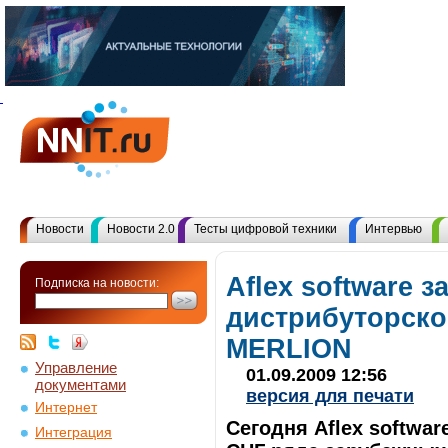
Новости
Новости 2.0
Тесты цифровой техники
Интервью
Aflex software 
Подписка на новости:
дистрибуторско
MERLION
Управление
01.09.2009 12:56
документами
версия для печати
Интернет
Сегодня Aflex softwa
Интеграция