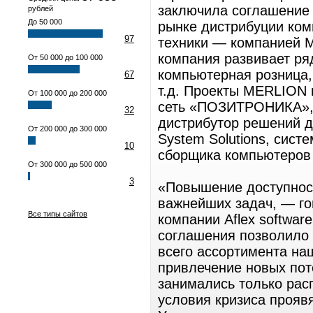
заключила соглашение 
рублей
До 50 000
рынке дистрибуции ко
97
техники — компанией M
компания развивает ря
От 50 000 до 100 000
компьютерная розница,
67
т.д. Проекты MERLION
От 100 000 до 200 000
сеть «ПОЗИТРОНИКА»,
32
дистрибутор решений 
От 200 000 до 300 000
System Solutions, сист
10
сборщика компьютеров
От 300 000 до 500 000
3
«Повышение доступнос
важнейших задач, — го
Все типы сайтов
компании Aflex softwar
соглашения позволило 
всего ассортимента на
привлечение новых пот
занимались только рас
условия кризиса прояв