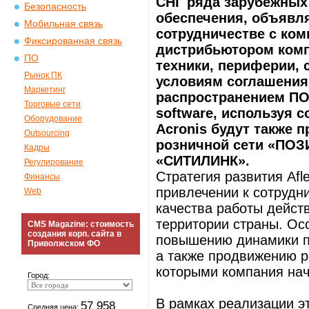
СНГ ряда зарубежных
Безопасность
обеспечения, объявл
Мобильная связь
сотрудничестве с ко
Фиксированная связь
дистрибьютором ком
ПО
техники, периферии, 
Рынок ПК
условиям соглашения
Маркетинг
распространением ПО
Торговые сети
software, используя 
Оборудование
Acronis будут также
Outsourcing
розничной сети «ПОЗ
Кадры
«СИТИЛИНК».
Регулирование
Стратегия развития Afl
Финансы
привлечении к сотрудн
Web
качества работы дейст
территории страны. Ос
CMS Magazine: стоимость
создания корп. сайта в
повышению динамики пр
Приволжском ФО
а также продвижению р
которыми компания нач
Город:
В рамках реализации эт
57 958
Средняя цена: