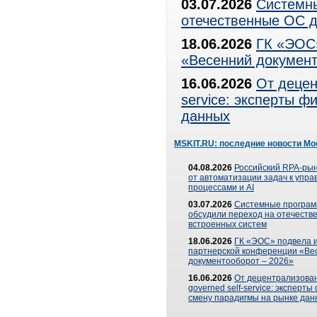
03.07.2026
Системны
отечественные ОС д
18.06.2026
ГК «ЭОС»
«Весенний документ
16.06.2026
От децен
service: эксперты 
данных
MSKIT.RU: последние новости Мо
04.08.2026
Российский RPA-рын
от автоматизации задач к упр
процессами и AI
03.07.2026
Системные програ
обсудили переход на отечеств
встроенных систем
18.06.2026
ГК «ЭОС» подвела и
партнерской конференции «Ве
документооборот – 2026»
16.06.2026
От децентрализован
governed self-service: эксперт
смену парадигмы на рынке дан