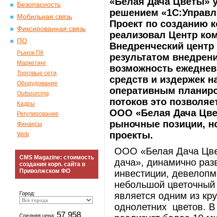
«Белая Дача Цветы» у
Безопасность
решением «1С:Управл
Мобильная связь
Проект по созданию 
Фиксированная связь
реализовал Центр ко
ПО
Внедренческий центр
Рынок ПК
результатом внедрен
Маркетинг
возможность ежеднев
Торговые сети
средств и издержек н
Оборудование
оперативным планир
Outsourcing
потоков это позволя
Кадры
ООО «Белая Дача Цвет
Регулирование
рыночные позиции, н
Финансы
проекты.
Web
ООО «Белая Дача Цвет
CMS Magazine: стоимость
дача», динамично раз
создания корп. сайта в
Приволжском ФО
инвестиции, девелопме
небольшой цветочный 
Город:
является одним из кр
однолетних цветов. В
57 958
Средняя цена: