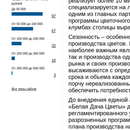
реализует более 10 м
рублей
специализируется на 
До 50 000
одним из главных пар
97
программы цветочного
От 50 000 до 100 000
клумбах столицы выра
67
Сезонность – особенн
От 100 000 до 200 000
производства цветов
32
наиболее важным явля
От 200 000 до 300 000
так и производства од
10
рынка и своих произв
От 300 000 до 500 000
высаживаются с опред
3
срока и объема каждо
порчу нереализованны
Все типы сайтов
обеспечить потребнос
До внедрения единой
«Белая Дача Цветы» д
регламентированного 
разрозненных програм
плана производства н