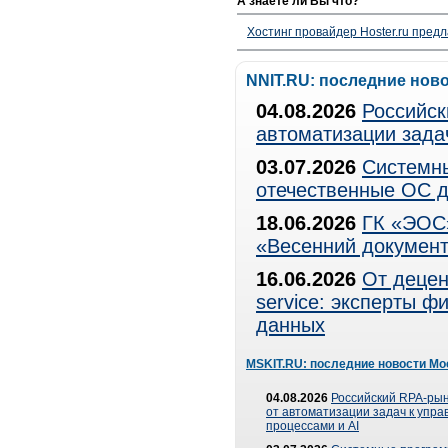
А знаете ли Вы что?
Хостинг провайдер Hoster.ru предл
NNIT.RU: последние нов
04.08.2026
Российск
автоматизации зада
03.07.2026
Системны
отечественные ОС д
18.06.2026
ГК «ЭОС»
«Весенний документ
16.06.2026
От децен
service: эксперты 
данных
MSKIT.RU: последние новости Мо
04.08.2026
Российский RPA-рын
от автоматизации задач к упр
процессами и AI