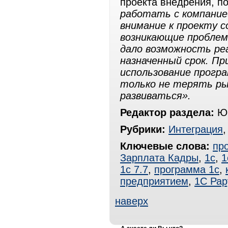
проекта внедрения, п
работать с компание
внимание к проекту с
возникающие проблем
дало возможность ре
назначенный срок. П
использование прогр
только не терять ры
развиваться».
Редактор раздела:
Юр
Рубрики:
Интеграция
Ключевые слова:
пр
Зарплата Кадры
,
1с
,
1
1с 7.7
,
программа 1с
,
предприятием
,
1С Рар
наверх