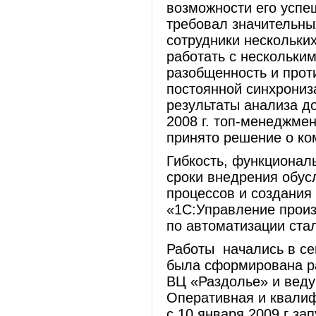
возможности его успе
требовал значительных
сотрудники нескольки
работать с нескольки
разобщенность и прот
постоянной синхрониз
результаты анализа д
2008 г. топ-менеджм
принято решение о ко
Гибкость, функционал
сроки внедрения обус
процессов и создани
«1С:Управление прои
по автоматизации ста
Работы начались в се
была сформирована ра
ВЦ «Раздолье» и веду
Оперативная и квалиф
с 10 января 2009 г з