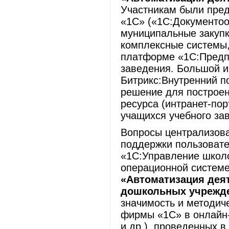
Участникам были пре
«1С» («1С:Документоо
муниципальные закупки
комплексные системы,
платформе «1С:Предпр
заведения. Большой и
Битрикс:Внутренний п
решение для построе
ресурса (интранет-пор
учащихся учебного за
Вопросы централизов
поддержки пользовате
«1С:Управление школо
операционной системе
«Автоматизация дея
дошкольных учрежд
значимость и методич
фирмы «1С» в онлайн
и др.), проведенных 