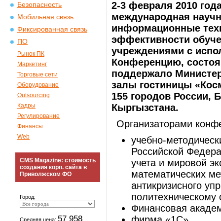
2-3 февраля 2010 год
Безопасность
международная научн
Мобильная связь
информационные техн
Фиксированная связь
эффективности обуче
ПО
учреждениями с испо
Рынок ПК
Конференцию, состоя
Маркетинг
поддержало Министер
Торговые сети
залы гостиницы «Кос
Оборудование
155 городов России, Б
Outsourcing
Кадры
Кыргызстана.
Регулирование
Организаторами конф
Финансы
Web
учебно-методическ
Российской Федера
CMS Magazine: стоимость
учета и мировой э
создания корп. сайта в
математических мет
Приволжском ФО
антикризисного уп
политехническому 
Город:
Финансовая академ
57 958
фирма «1С».
Средняя цена: