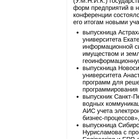
(У.М.Н.И.К.) государ
форм предприятий в н
конференции состоялся
его итогам новыми уч
выпускница Астраха
университета Екат
информационной с
имуществом и земл
геоинформационну
выпускница Новоси
университета Анас
программ для реше
программирования 
выпускник Санкт-Пе
водных коммуникац
АИС учета электро
бизнес-процессов»
выпускница Сибирс
Нурисламова с про