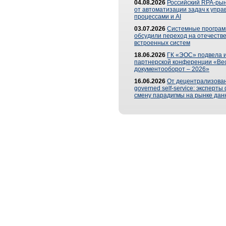
04.08.2026
Российский RPA-рын
от автоматизации задач к упр
процессами и AI
03.07.2026
Системные програ
обсудили переход на отечеств
встроенных систем
18.06.2026
ГК «ЭОС» подвела и
партнерской конференции «Ве
документооборот – 2026»
16.06.2026
От децентрализован
governed self-service: эксперт
смену парадигмы на рынке дан