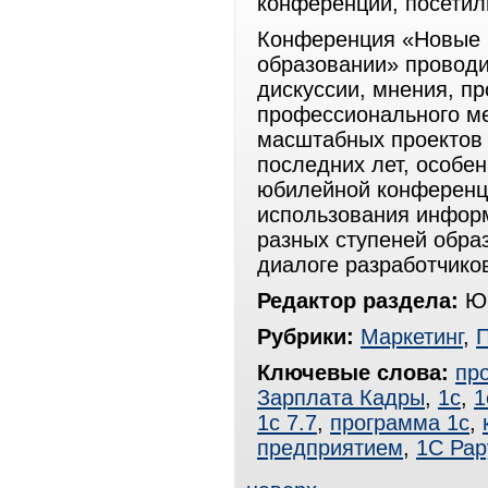
конференции, посетил
Конференция «Новые 
образовании» проводи
дискуссии, мнения, п
профессионального ме
масштабных проектов
последних лет, особе
юбилейной конференци
использования инфор
разных ступеней обра
диалоге разработчиков
Редактор раздела:
Юр
Рубрики:
Маркетинг
,
Ключевые слова:
пр
Зарплата Кадры
,
1с
,
1
1с 7.7
,
программа 1с
,
предприятием
,
1С Рар