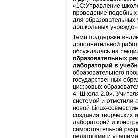
«1С:Управление школ
проведение подобных 
для образовательных 
дошкольных учрежден
Тема поддержки индив
дополнительной рабо
обсуждалась на секц
образовательных ре
лабораторий в учеб
образовательного про
государственных обра
цифровых образовател
4. Школа 2.0». Учите
системой и отметили а
новой Linux-совмести
создания творческих 
лабораторий и констр
самостоятельной разр
педагогами и учащими