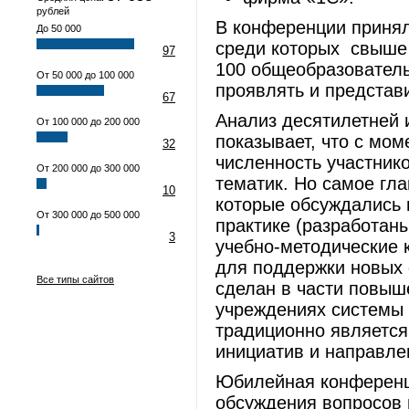
рублей
В конференции принял
До 50 000
среди которых свыше 
97
100 общеобразователь
От 50 000 до 100 000
проявлять и представ
67
Анализ десятилетней 
От 100 000 до 200 000
показывает, что с мом
32
численность участник
От 200 000 до 300 000
тематик. Но самое гла
10
которые обсуждались 
От 300 000 до 500 000
практике (разработан
3
учебно-методические 
для поддержки новых 
Все типы сайтов
сделан в части повыш
учреждениях системы 
традиционно является
инициатив и направле
Юбилейная конференц
обсуждения вопросов 