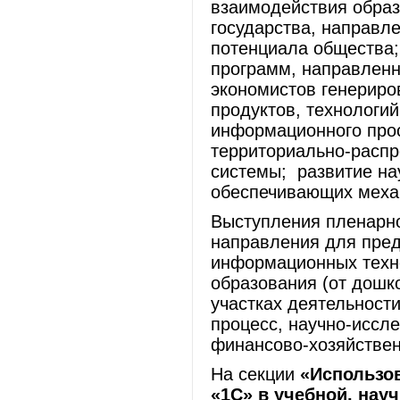
взаимодействия образ
государства, направл
потенциала общества;
программ, направлен
экономистов генериро
продуктов, технологи
информационного прос
территориально-распр
системы; развитие на
обеспечивающих меха
Выступления пленарн
направления для пре
информационных техно
образования (от дошк
участках деятельност
процесс, научно-иссл
финансово-хозяйственн
На секции
«Использо
«1С» в учебной, нау