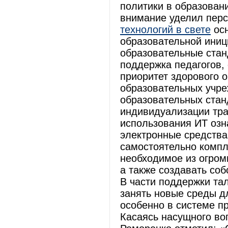
политики в образован
внимание уделил пер
технологий в свете
осн
образовательной ини
образовательные стан
поддержка педагогов,
приоритет здорового 
образовательных учре
образовательных стан
индивидуализации тра
использования ИТ озн
электронные средств
самостоятельно компл
необходимое из огром
а также создавать со
В части поддержки та
занять новые среды д
особенно в системе п
Касаясь насущного воп