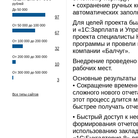
рублей
• сохранение ручных 
До 50 000
автоматических запол
97
Для целей проекта бы
От 50 000 до 100 000
и «1С:Зарплата и Упр
67
проекта специалисты 
От 100 000 до 200 000
программы и провели 
32
компании «Балчуг».
От 200 000 до 300 000
Внедрение проведено 
10
рабочих мест.
От 300 000 до 500 000
Основные результаты 
3
• Сокращение временн
сложного нового отчет
Все типы сайтов
этот процесс длится м
быстрее получать отч
• Быстрый доступ к н
формирования отчетов
использованию заклад