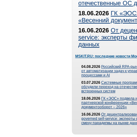
отечественные ОС д
18.06.2026
ГК «ЭОС»
«Весенний документ
16.06.2026
От децен
service: эксперты 
данных
MSKIT.RU: последние новости Мо
04.08.2026
Российский RPA-рын
от автоматизации задач к упр
процессами и AI
03.07.2026
Системные програ
обсудили переход на отечеств
встроенных систем
18.06.2026
ГК «ЭОС» подвела и
партнерской конференции «Ве
документооборот – 2026»
16.06.2026
От децентрализован
governed self-service: эксперт
смену парадигмы на рынке дан