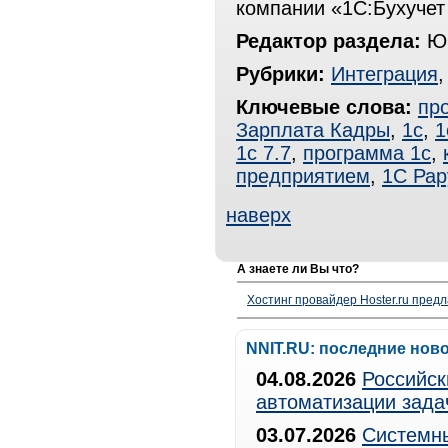
компании «1С:Бухучет 
Редактор раздела:
Юр
Рубрики:
Интеграция
Ключевые слова:
пр
Зарплата Кадры
,
1с
,
1
1с 7.7
,
программа 1с
,
предприятием
,
1С Рар
наверх
А знаете ли Вы что?
Хостинг провайдер Hoster.ru предл
NNIT.RU: последние нов
04.08.2026
Российск
автоматизации зада
03.07.2026
Системны