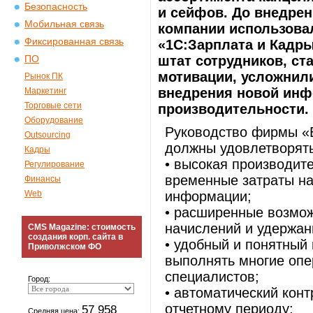
Безопасность
и сейфов. До внедрен
Мобильная связь
компании использовал
Фиксированная связь
«1С:Зарплата и Кадры
штат сотрудников, с
ПО
мотивации, усложнили
Рынок ПК
внедрения новой ин
Маркетинг
Торговые сети
производительности.
Оборудование
Руководство фирмы «Б
Outsourcing
должны удовлетворят
Кадры
• высокая производит
Регулирование
временные затраты на
Финансы
Web
информации;
• расширенные возмо
начислений и удержан
CMS Magazine: стоимость
создания корп. сайта в
• удобный и понятный
Приволжском ФО
выполнять многие опе
специалистов;
Город:
• автоматический кон
отчетному периоду;
57 958
Средняя цена: