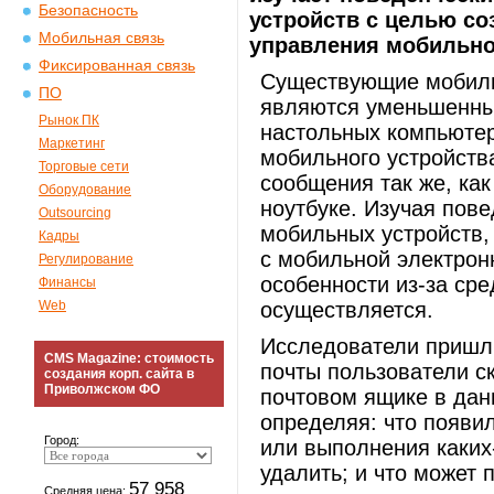
Безопасность
устройств с целью с
Мобильная связь
управления мобильно
Фиксированная связь
Существующие мобиль
ПО
являются уменьшенны
Рынок ПК
настольных компьютер
Маркетинг
мобильного устройства
Торговые сети
сообщения так же, как
Оборудование
ноутбуке. Изучая пов
Outsourcing
мобильных устройств,
Кадры
с мобильной электрон
Регулирование
особенности из-за сре
Финансы
Web
осуществляется.
Исследователи пришли
CMS Magazine: стоимость
почты пользователи ск
создания корп. сайта в
Приволжском ФО
почтовом ящике в дан
определяя: что появил
Город:
или выполнения каких
удалить; и что может
57 958
Средняя цена: