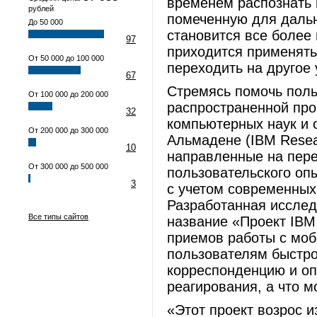
временем распознать 
рублей
помеченную для даль
До 50 000
становится все более 
97
приходится применять
От 50 000 до 100 000
переходить на другое 
67
Стремясь помочь поль
От 100 000 до 200 000
распространенной про
32
компьютерных наук и 
От 200 000 до 300 000
Альмадене (IBM Resea
10
направленные на пер
От 300 000 до 500 000
пользовательского оп
3
с учетом современных
Разработанная исслед
Все типы сайтов
название «Проект IBM 
приемов работы с моб
пользователям быстро 
корреспонденцию и оп
реагирования, а что м
«Этот проект возрос и