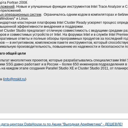
рта Fortran 2008.
иложений
. Новые и улучшенные функции инструментов Intel Trace Analyzer и Co
-приложений.
ых операционных систем
. Ограничьтесь одним кодом в компиляторах и библио
indows* и Linux.
андартная кластерная платформа Intel Cluster Ready ускоряет процесс опре
овышенной эффективности внедрения и поддержки.
Intel Cluster Studio предлагает отличную совместимость с ведущими средами р
в и совместимых устройств от Intel. На форумах Intel и в службе Intel Premie
перативные ответы и полные обзоры программных продуктов за последний год
ов — в интуитивном, комплексном пакете инструментов, который способству
имальную производительность, повышению их надежности и безопасности по
аго общей цели
ьтат многолетних проектов, которые разрабатывались специалистами Intel S
ики SSG давно работают и в России – более 650 инженеров подразделения в 
а каждом этапе создания Parallel Studio XE и Cluster Studio 2011, от плани
а (
info@mskit.ru
)
 дата-центрах DataHouse.ru по Акции "Выгодная Арифметика" - ДЕШЕВЛЕ!