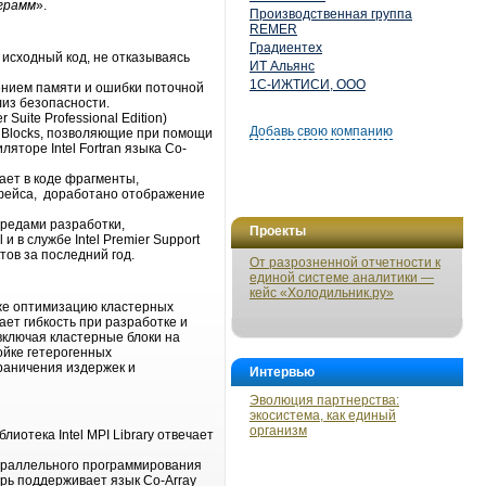
грамм
».
Производственная группа
REMER
Градиентех
исходный код, не отказываясь
ИТ Альянс
1С-ИЖТИСИ, ООО
елением памяти и ошибки поточной
ализ безопасности.
uite Professional Edition)
Добавь свою компанию
ding Blocks, позволяющие при помощи
яторе Intel Fortran языка Co-
вает в коде фрагменты,
рфейса, доработано отображение
 средами разработки,
Проекты
 в службе Intel Premier Support
ов за последний год.
От разрозненной отчетности к
единой системе аналитики —
кейс «Холодильник.ру»
также оптимизацию кластерных
ет гибкость при разработке и
включая кластерные блоки на
ройке гетерогенных
раничения издержек и
Интервью
Эволюция партнерства:
экосистема, как единый
организм
иотека Intel MPI Library отвечает
араллельного программирования
рь поддерживает язык Co-Array