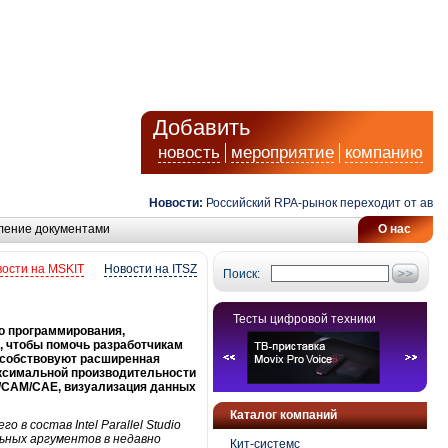
Добавить
новость
мероприятие
компанию
Новости:
Российский RPA-рынок переходит от автомат
ление документами
О нас
ости на MSKIT
Новости на ITSZ
Поиск:
Тесты цифровой техники
го программирования,
м, чтобы помочь разработчикам
особствовуют расширенная
аксимальной производительности
D/CAM/CAE, визуализация данных
Каталог компаний
щего в состав
Intel
Parallel Studio
ьных аргументов в недавно
Кит-системс