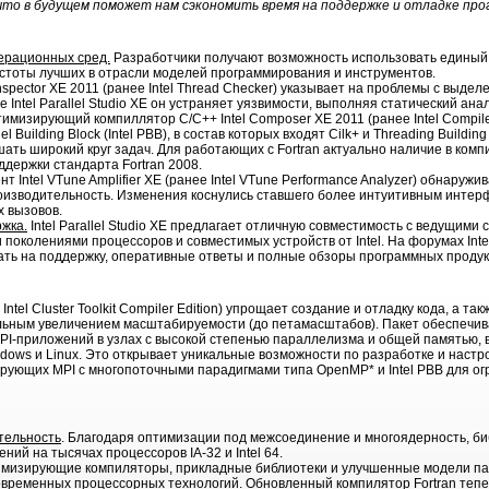
то в будущем поможет нам сэкономить время на поддержке и отладке про
ерационных сред.
Разработчики получают возможность использовать единый 
остоты лучших в отрасли моделей программирования и инструментов.
Inspector XE 2011 (ранее Intel Thread Checker) указывает на проблемы с выд
ве Intel Parallel Studio XE он устраняет уязвимости, выполняя статический ан
имизирующий компиллятор C/C++ Intel Composer XE 2011 (ранее Intel Compiler S
lel Building Block (Intel PBB), в состав которых входят Cilk+ и Threading Buil
ть широкий круг задач. Для работающих с Fortran актуально наличие в компил
ддержки стандарта Fortran 2008.
нт Intel VTune Amplifier XE (ранее Intel VTune Performance Analyzer) обнаружи
изводительность. Изменения коснулись ставшего более интуитивным инте
х вызовов.
жка.
Intel Parallel Studio XE предлагает отличную совместимость с ведущими
поколениями процессоров и совместимых устройств от Intel. На форумах Intel и
ать на поддержку, оперативные ответы и полные обзоры программных продукт
ее Intel Cluster Toolkit Compiler Edition) упрощает создание и отладку кода, а 
льным увеличением масштабируемости (до петамасштабов). Пакет обеспечива
I-приложений в узлах с высокой степенью параллелизма и общей памятью, 
Windows и Linux. Это открывает уникальные возможности по разработке и наст
ующих MPI с многопоточными парадигмами типа OpenMP* и Intel PBB для ог
тельность
. Благодаря оптимизации под межсоединение и многоядерность, библ
ий на тысячах процессоров IA-32 и Intel 64.
имизирующие компиляторы, прикладные библиотеки и улучшенные модели п
современных процессорных технологий. Обновленный компилятор Fortran тепе