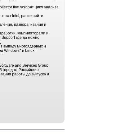
llector that ускорят цикл анализа
теках Intel, расширяйте
деления, разворачивания и
азработки, компиляторами и
r Support всегда можно
.
ет выводу многоядерных и
д Windows* и Linux.
oftware and Services Group
5 городах. Российские
рования работы до выпуска и