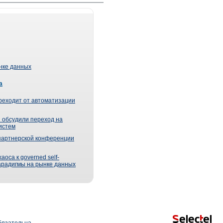
ынке данных
а
реходит от автоматизации
 обсудили переход на
истем
партнерской конференции
оса к governed self-
парадигмы на рынке данных