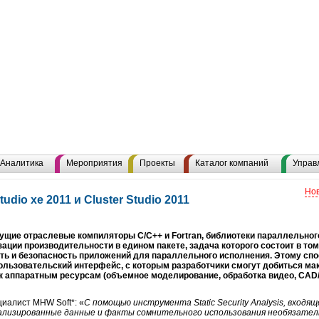
Аналитика
Мероприятия
Проекты
Каталог компаний
Управ
Нов
tudio xe 2011 и Cluster Studio 2011
 ведущие отраслевые компиляторы C/C++ и Fortran, библиотеки параллельно
ции производительности в едином пакете, задача которого состоит в то
ть и безопасность приложений для параллельного исполнения. Этому сп
льзовательский интерфейс, с которым разработчики смогут добиться м
к аппаратным ресурсам (объемное моделирование, обработка видео, CA
циалист MHW Soft*: «
С помощью инструмента Static Security Analysis, входя
ализированные данные и факты сомнительного использования необязател