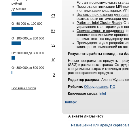
Fortran и основную часть станда
рублей
Простота оптимизации MPI-пр
До 50 000
и оптимизации кластерных MPI
Целевые приложения для разн
97
возможности оптимизации для W
Работа
с
Intel Cluster Ready
. Ст
От 50 000 до 100 000
управления кластерами для п
67
Совместимость и поддержка
. 
многими поколениями процессоро
От 100 000 до 200 000
рассчитывать на поддержку, о
Преимущества для разработчик
32
кластерных приложений на опт
От 200 000 до 300 000
Результаты работы команд – на бл
10
Новые программные продукты – резул
(SSG) в различных странах. Сотрудн
От 300 000 до 500 000
специалисты сыграли ключевую роль н
распространения продукта.
3
Редактор раздела:
Алена Журавлев
Рубрики:
Оборудование
,
ПО
Все типы сайтов
Ключевые слова:
Intel
наверх
А знаете ли Вы что?
Размещение или аренда сервера в