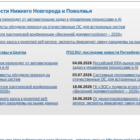
ости Нижнего Новгорода и Поволжья
 переходит от автоматизации задач к управлению процессами и AI
сты обсудили переход на отечественные ОС для встроенных систем
оги партнерской конференции «Весенний документооборот – 2026»
го хаоса к governed self-service: эксперты фиксируют смену парадигмы на р
сквы и Центра
ITSZ.RU: последние новости Петербург
ок переходит от автоматизации
04.08.2026
Российский RPA-рынок пе
 и AI
задач к управлению процессами и AI
мисты обсудили переход на
03.07.2026
Системные программисты
ных систем
отечественные ОС для встроенных с
итоги партнерской конференции
18.06.2026
ГК «ЭОС» подвела итоги 
 2026»
«Весенний документооборот – 2026»
ого хаоса к governed self-
16.06.2026
От децентрализованного ха
мену парадигмы на рынке данных
service: эксперты фиксируют смену 