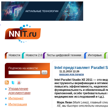
Новости
Новости 2.0
Тесты цифровой техники
Интервью
Intel представляет Parallel S
Подписка на новости:
11.11.2010 12:26
версия для печати
Intel Parallel Studio XE 2011 — это
инструменты верификации и оптимиза
повысить эффективность, надежнос
Управление
функциональность и обновленный по
документами
приложений, особо требовательных 
медицинских исследований и т.д.).
Интернет
Марк Леви
(Mark Lewy), главный спе
Интеграция
XE, мы быстро отследили неиници