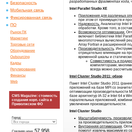
разработанных фрагментах кода, ч
Безопасность
Intel Parallel Studio XE
Мобильная связь
Приложения для различных оп
Фиксированная связь
при этом от преимуществ и пр
Надежность.
Анализатор Intel 
ПО
обработки. Кроме того, в соста
Рынок ПК
Возможности оптимизации.
Опт
включает библиотеки Intel Paral
Маркетинг
многопоточных вычислений реша
Торговые сети
Array Fortran и расширенной по
Производительность
. Инструме
Оборудование
отрицательно влияющие на про
Outsourcing
временной шкалы и статически
Совместимость и поддер
Кадры
компиляторами, многими 
Регулирование
всегда можно рассчитыв
Финансы
Intel Cluster Studio 2011: обзор
Web
Пакет Intel Cluster Studio 2011 (ран
приложений на базе MPI со значите
оптимизации производительности MP
CMS Magazine: стоимость
базе архитектур IA-32 и Intel 64 в 
создания корп. сайта в
параллельных приложений, комбинир
Приволжском ФО
увеличения производительности.
Intel Cluster Studio
Город:
Масштабируемость, производи
за производительность приложен
Внутренняя оптимизация
. Опт
57 958
помогут извлечь максимум из 
Средняя цена: