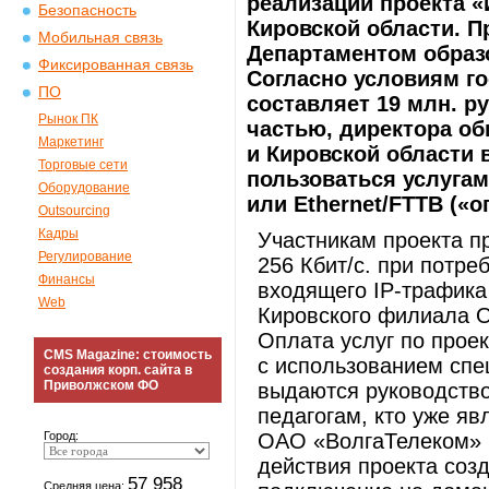
реализации проекта «
Безопасность
Кировской области. П
Мобильная связь
Департаментом образ
Фиксированная связь
Согласно условиям го
ПО
составляет 19 млн. р
Рынок ПК
частью, директора о
Маркетинг
и Кировской области 
Торговые сети
пользоваться услугам
Оборудование
или Ethernet/FTTB («о
Outsourcing
Кадры
Участникам проекта пр
Регулирование
256 Кбит/с. при потре
Финансы
входящего IP-трафика
Web
Кировского филиала О
Оплата услуг по прое
CMS Magazine: стоимость
с использованием спе
создания корп. сайта в
Приволжском ФО
выдаются руководств
педагогам, кто уже я
Город:
ОАО «ВолгаТелеком» 
действия проекта соз
57 958
Средняя цена: