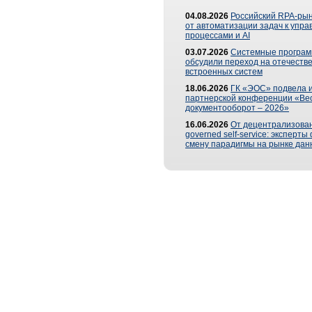
04.08.2026
Российский RPA-рын
от автоматизации задач к упр
процессами и AI
03.07.2026
Системные програ
обсудили переход на отечеств
встроенных систем
18.06.2026
ГК «ЭОС» подвела и
партнерской конференции «Ве
документооборот – 2026»
16.06.2026
От децентрализован
governed self-service: эксперт
смену парадигмы на рынке дан