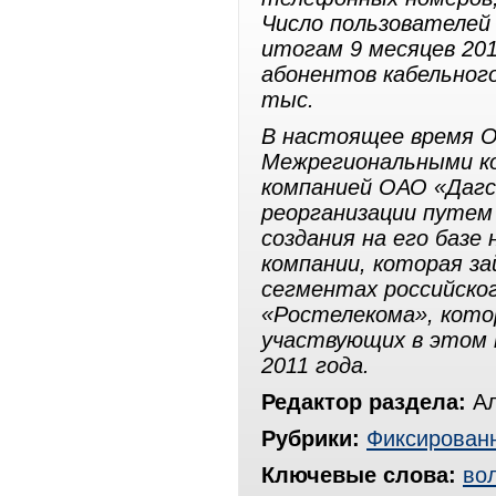
Число пользователей
итогам 9 месяцев 201
абонентов кабельного
тыс.
В настоящее время О
Межрегиональными ко
компанией ОАО «Дагс
реорганизации путем
создания на его базе
компании, которая з
сегментах российског
«Ростелекома», кото
участвующих в этом 
2011 года.
Редактор раздела:
Ал
Рубрики:
Фиксированн
Ключевые слова:
во