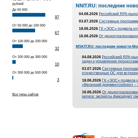
рублей
NNIT.RU: последние нов
До 50 000
04.08.2026
Российский RPA-рынок
97
03.07.2026
Системные программи
От 50 000 до 100 000
18.06.2026
ГК «ЭОС» подвела ит
67
16.06.2026
От децентрализованно
От 100 000 до 200 000
MSKIT.RU: последние новости Мо
32
От 200 000 до 300 000
04.08.2026
Российский RPA-рын
задач к управлению процессами
10
03.07.2026
Системные програм
От 300 000 до 500 000
отечественные ОС для встроен
3
18.06.2026
ГК «ЭОС» подвела 
«Весенний документооборот –
16.06.2026
От децентрализованн
Все типы сайтов
service: эксперты фиксируют с