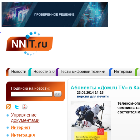
Новости
Новости 2.0
Тесты цифровой техники
Интервью
Абоненты «Дом.ru TV» в Ка
Подписка на новости:
23.09.2014 14:15
версия для печати
Телеком-оп
чемпионата 
состоится м
Управление
документами
Интернет
Интеграция