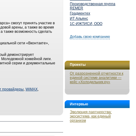
Производственная группа
REMER
Градиентех
ИТ Альянс
арса» смогут принять участие в
1С-ИЖТИСИ, ООО
довой арены, а также во время
а также возможность сделать
Добавь свою компанию
оциальной сети «Вконтакте»,
орый демонстрирует
и Молодежной хоккейной лиги.
элитной серии и документальные
Проекты
От разрозненной отчетности к
единой системе аналитики —
кейс «Холодильник.ру»
т провайдеры
,
WiMAX
,
Интервью
Эволюция партнерства:
экосистема, как единый
организм