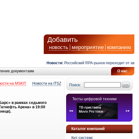
Добавить
новость
мероприятие
компанию
Новости:
Российский RPA-рынок переходит от автома
ление документами
О нас
ости на MSKIT
Новости на ITSZ
Поиск:
Тесты цифровой техники
Барс» в рамках седьмого
Татнефть Арена» в 19:00
нецк).
Каталог компаний
Кит-системс