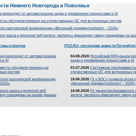
ости Нижнего Новгорода и Поволжья
 переходит от автоматизации задач к управлению процессами и AI
сты обсудили переход на отечественные ОС для встроенных систем
оги партнерской конференции «Весенний документооборот – 2026»
го хаоса к governed self-service: эксперты фиксируют смену парадигмы на р
сквы и Центра
ITSZ.RU: последние новости Петербург
ок переходит от автоматизации
04.08.2026
Российский RPA-рынок пе
 и AI
задач к управлению процессами и AI
мисты обсудили переход на
03.07.2026
Системные программисты
ных систем
отечественные ОС для встроенных с
итоги партнерской конференции
18.06.2026
ГК «ЭОС» подвела итоги 
 2026»
«Весенний документооборот – 2026»
ого хаоса к governed self-
16.06.2026
От децентрализованного ха
мену парадигмы на рынке данных
service: эксперты фиксируют смену 