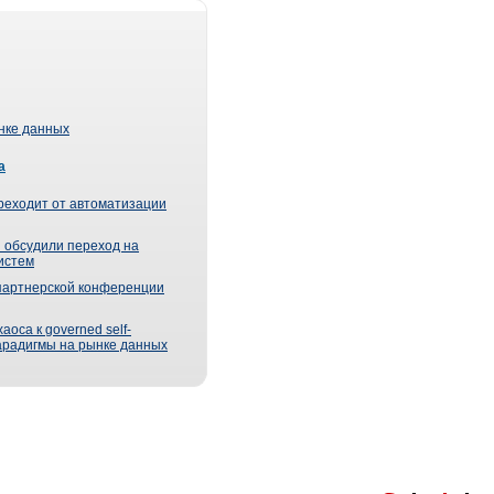
ынке данных
а
реходит от автоматизации
 обсудили переход на
истем
партнерской конференции
оса к governed self-
парадигмы на рынке данных