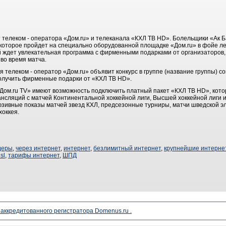
т телеком - оператора «Дом.ru» и телеканала «КХЛ ТВ HD». Болельщики «Ак Б
 которое пройдет на специально оборудованной площадке «Дом.ru» в фойе ле
 ждет увлекательная программа с фирменными подарками от организаторов, 
 во время матча.
ря телеком - оператор «Дом.ru» объявит конкурс в группе (название группы) с
получить фирменные подарки от «КХЛ ТВ HD».
Дом.ru TV» имеют возможность подключить платный пакет «КХЛ ТВ HD», кот
нсляций с матчей Континентальной хоккейной лиги, Высшей хоккейной лиги 
клюзивные показы матчей звезд КХЛ, предсезонные турниры, матчи шведской 
хоккея.
деры
,
через интернет
,
интернет
,
безлимитный интернет
,
крупнейшие интерне
sl
,
тарифы интернет
,
ШПД
 аккредитованного регистратора Domenus.ru .