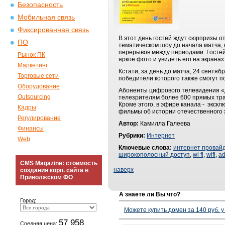
Безопасность
Мобильная связь
Фиксированная связь
В этот день гостей ждут сюрпризы о
ПО
тематическом шоу до начала матча,
перерывов между периодами. Гостей
Рынок ПК
яркое фото и увидеть его на экранах
Маркетинг
Кстати, за день до матча, 24 сентяб
Торговые сети
победители которого также смогут 
Оборудование
Абоненты цифрового телевидения «
Outsourcing
телезрителям более 600 прямых тра
Кроме этого, в эфире канала - экс
Кадры
фильмы об истории отечественного 
Регулирование
Автор:
Камилла Галеева
Финансы
Рубрики:
Интернет
Web
Ключевые слова:
интернет провай
широкополосный доступ
,
wi fi
,
wifi
,
ad
CMS Magazine: стоимость
наверх
создания корп. сайта в
Приволжском ФО
А знаете ли Вы что?
Город:
Можете купить домен за 140 руб. у
57 958
Средняя цена: