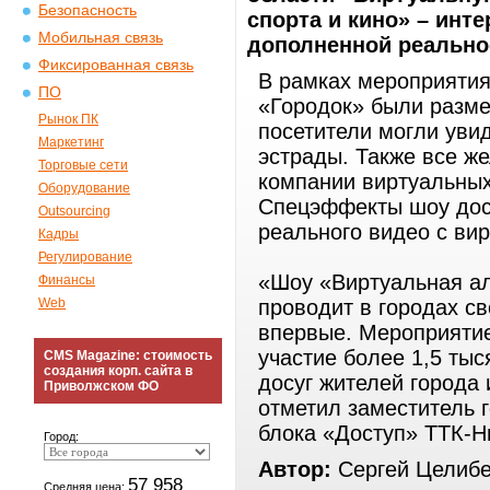
Безопасность
спорта и кино» – инт
Мобильная связь
дополненной реально
Фиксированная связь
В рамках мероприятия 
ПО
«Городок» были разме
Рынок ПК
посетители могли увид
Маркетинг
эстрады. Также все ж
Торговые сети
компании виртуальных
Оборудование
Спецэффекты шоу дост
Outsourcing
реального видео с ви
Кадры
Регулирование
«Шоу «Виртуальная ал
Финансы
Web
проводит в городах св
впервые. Мероприятие
участие более 1,5 ты
CMS Magazine: стоимость
создания корп. сайта в
досуг жителей города 
Приволжском ФО
отметил заместитель 
блока «Доступ» ТТК-Н
Город:
Автор:
Сергей Целиб
57 958
Средняя цена: