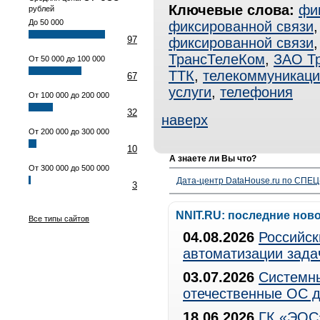
Ключевые слова:
фи
рублей
До 50 000
фиксированной связи
97
фиксированной связи
ТрансТелеКом
,
ЗАО Т
От 50 000 до 100 000
ТТК
,
телекоммуникаци
67
услуги
,
телефония
От 100 000 до 200 000
32
наверх
От 200 000 до 300 000
10
А знаете ли Вы что?
От 300 000 до 500 000
Дата-центр DataHouse.ru по СПЕЦ-
3
NNIT.RU: последние нов
Все типы сайтов
04.08.2026
Российск
автоматизации зада
03.07.2026
Системны
отечественные ОС д
18.06.2026
ГК «ЭОС»