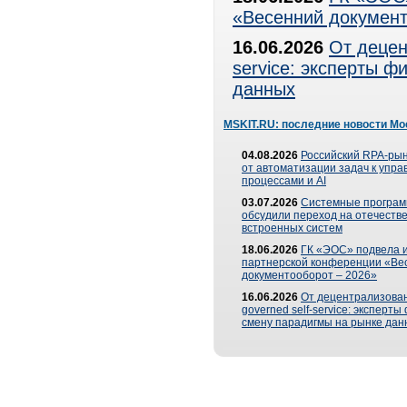
«Весенний документ
16.06.2026
От децен
service: эксперты 
данных
MSKIT.RU: последние новости Мо
04.08.2026
Российский RPA-рын
от автоматизации задач к упр
процессами и AI
03.07.2026
Системные програ
обсудили переход на отечеств
встроенных систем
18.06.2026
ГК «ЭОС» подвела и
партнерской конференции «Ве
документооборот – 2026»
16.06.2026
От децентрализован
governed self-service: эксперт
смену парадигмы на рынке дан