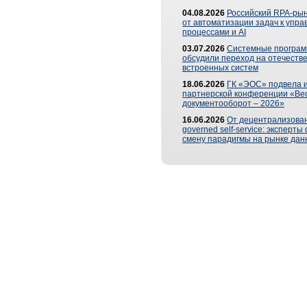
04.08.2026
Российский RPA-рын
от автоматизации задач к упр
процессами и AI
03.07.2026
Системные програ
обсудили переход на отечеств
встроенных систем
18.06.2026
ГК «ЭОС» подвела и
партнерской конференции «Ве
документооборот – 2026»
16.06.2026
От децентрализован
governed self-service: эксперт
смену парадигмы на рынке дан