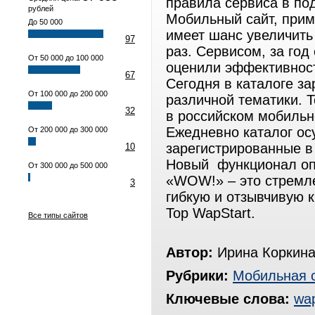
правила сервиса в под
рублей
Мобильный сайт, при
До 50 000
имеет шанс увеличить 
97
раз. Сервисом, за год
От 50 000 до 100 000
оценили эффективност
67
Сегодня в каталоге з
От 100 000 до 200 000
различной тематики. T
32
в российском мобильн
Ежедневно каталог ос
От 200 000 до 300 000
зарегистрированные в
10
Новый функционал оп
От 300 000 до 500 000
«WOW!» – это стремле
3
гибкую и отзывчивую 
Top WapStart.
Все типы сайтов
Автор:
Ирина Коркин
Рубрики:
Мобильная 
Ключевые слова:
wa