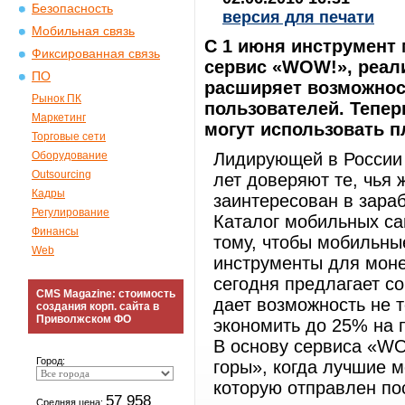
Безопасность
версия для печати
Мобильная связь
С 1 июня инструмент 
Фиксированная связь
сервис «WOW!», реали
ПО
расширяет возможнос
Рынок ПК
пользователей. Тепер
Маркетинг
могут использовать 
Торговые сети
Оборудование
Лидирующей в России 
Outsourcing
лет доверяют те, чья 
Кадры
заинтересован в зараб
Регулирование
Каталог мобильных са
Финансы
тому, чтобы мобильны
Web
инструменты для моне
сегодня предлагает с
CMS Magazine: стоимость
дает возможность не т
создания корп. сайта в
Приволжском ФО
экономить до 25% на 
В основу сервиса «WO
Город:
горы», когда лучшие м
которую отправлен по
57 958
Средняя цена: