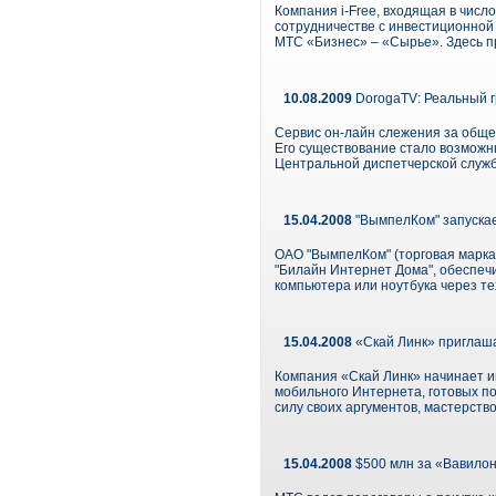
Компания i-Free, входящая в число
сотрудничестве с инвестиционно
МТС «Бизнес» – «Сырье». Здесь п
10.08.2009
DorogaTV: Реальный г
Сервис он-лайн слежения за обще
Его существование стало возможн
Центральной диспетчерской служ
15.04.2008
"ВымпелКом" запускае
ОАО "ВымпелКом" (торговая марка 
"Билайн Интернет Дома", обеспеч
компьютера или ноутбука через т
15.04.2008
«Скай Линк» приглаша
Компания «Скай Линк» начинает и
мобильного Интернета, готовых п
силу своих аргументов, мастерств
15.04.2008
$500 млн за «Вавило