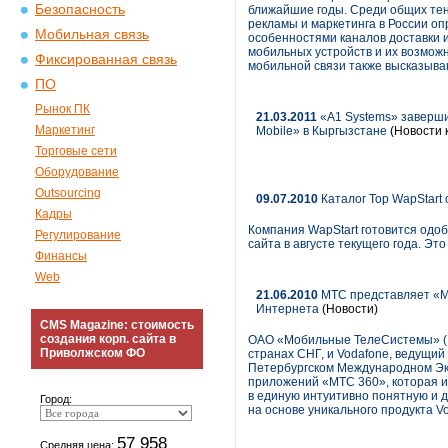
Безопасность
ближайшие годы. Среди общих тен
рекламы и маркетинга в России о
Мобильная связь
особенностями каналов доставки 
мобильных устройств и их возмож
Фиксированная связь
мобильной связи также высказыва
ПО
Рынок ПК
21.03.2011
«A1 Systems» заверши
Маркетинг
Mobile» в Кыргызстане
(Новости 
Торговые сети
Оборудование
Outsourcing
09.07.2010
Каталог Top WapStart
Кадры
Компания WapStart готовится одо
Регулирование
сайта в августе текущего года. Эт
Финансы
Web
21.06.2010
МТС представляет «МТ
Интернета
(Новости)
CMS Magazine: стоимость
создания корп. сайта в
ОАО «Мобильные ТелеСистемы» (N
Приволжском ФО
странах СНГ, и Vodafone, ведущи
Петербургском Международном Э
приложений «МТС 360», которая и
в единую интуитивно понятную и 
Город:
на основе уникального продукта V
57 958
Средняя цена: