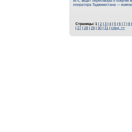
МТС ведет переговоры о покупке 
оператора Таджикистана — компа
Страницы:
1
|
2
|
3
|
4
|
5
|
6
|
7
|
8
|
27
|
28
|
29
|
30
|
31
|
след. >>