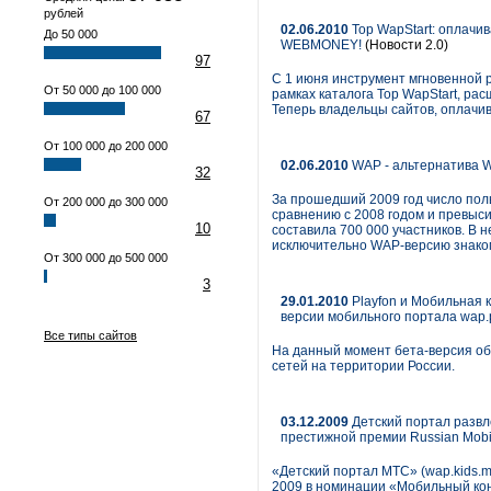
рублей
02.06.2010
Top WapStart: оплачи
До 50 000
WEBMONEY!
(Новости 2.0)
97
С 1 июня инструмент мгновенной 
От 50 000 до 100 000
рамках каталога Top WapStart, р
Теперь владельцы сайтов, оплачи
67
От 100 000 до 200 000
02.06.2010
WAP - альтернатива 
32
За прошедший 2009 год число пол
От 200 000 до 300 000
сравнению с 2008 годом и превыси
10
составила 700 000 участников. В 
исключительно WAP-версию знаком
От 300 000 до 500 000
3
29.01.2010
Playfon и Мобильная 
версии мобильного порталa wap.pl
Все типы сайтов
На данный момент бета-версия об
сетей на территории России.
03.12.2009
Детский портал развл
престижной премии Russian Mobi
«Детский портал МТС» (wap.kids.m
2009 в номинации «Мобильный кон