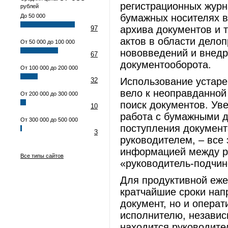
регистрационных журн
рублей
бумажных носителях в
До 50 000
архива документов и т
97
актов в области дело
От 50 000 до 100 000
нововведений и внедр
67
документооборота.
От 100 000 до 200 000
Использование устар
32
вело к неоправданной 
От 200 000 до 300 000
поиск документов. Ув
10
работа с бумажными д
От 300 000 до 500 000
поступления документ
3
руководителем, – все
информацией между ра
Все типы сайтов
«руководитель-подчи
Для продуктивной еже
кратчайшие сроки нап
документ, но и опера
исполнителю, независ
находится руководите