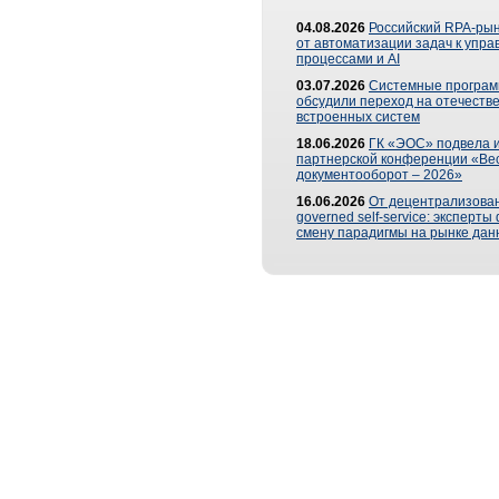
04.08.2026
Российский RPA-рын
от автоматизации задач к упр
процессами и AI
03.07.2026
Системные програ
обсудили переход на отечеств
встроенных систем
18.06.2026
ГК «ЭОС» подвела и
партнерской конференции «Ве
документооборот – 2026»
16.06.2026
От децентрализован
governed self-service: эксперт
смену парадигмы на рынке дан