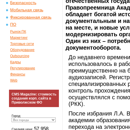
отечественных госуда
Безопасность
Правопреемница Акаде
Мобильная связь
обладает богатой ис
Фиксированная связь
документальным и на
ПО
на месте, и новые ус
Рынок ПК
модернизировать орг
Маркетинг
Один из них – потреб
Торговые сети
документооборота.
Оборудование
Outsourcing
До недавнего времен
Кадры
использовалось в раб
Регулирование
преимущественно на б
Финансы
аудиозаписей. Регист
Web
специализированных 
контроль прохождения
CMS Magazine: стоимость
осуществлялся с помо
создания корп. сайта в
Приволжском ФО
(РКК).
После избрания Л.А. 
Город:
академии образования
перехода на электрон
57 958
Средняя цена: