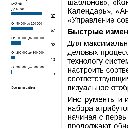
шаблонов», «Ко
рублей
Календарь», «А
До 50 000
97
«Управление
От 50 000 до 100 000
Быстрые измен
67
От 100 000 до 200 000
Для максимальн
32
деловых процес
От 200 000 до 300 000
технологу систе
10
От 300 000 до 500 000
настроить соотв
3
соответствующим
визуальное отоб
Все типы сайтов
Инструменты и 
набора атрибут
начиная с первы
продолжают обно