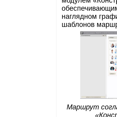
модулем «Конст
обеспечивающим
наглядном граф
шаблонов маршр
Маршрут согл
«Конс