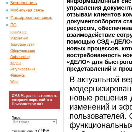
информационных сист
Безопасность
управления документ
Мобильная связь
отзывам клиентов ко
Фиксированная связь
документооборота с
ПО
ресурсом, обеспечив
Рынок ПК
взаимодействие сотру
Маркетинг
помощью СЭД «ДЕЛО»
Торговые сети
новых процессов, ко
Оборудование
востребованность н
Outsourcing
«ДЕЛО» для быстрого
Кадры
представлений и проц
Регулирование
Финансы
В актуальной в
Web
модернизирован
новые решения 
CMS Magazine: стоимость
создания корп. сайта в
Приволжском ФО
изменений и эф
пользователей.
Город:
функциональных
57 958
Средняя цена: