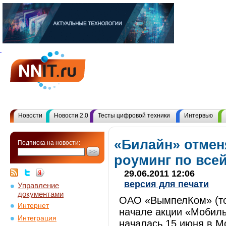
Новости
Новости 2.0
Тесты цифровой техники
Интервью
«Билайн» отмен
Подписка на новости:
роуминг по все
29.06.2011 12:06
версия для печати
Управление
документами
ОАО «ВымпелКом» (то
Интернет
начале акции «Мобиль
Интеграция
началась 15 июня в Мо