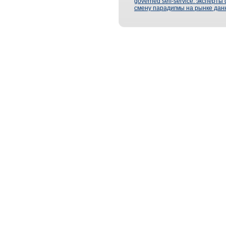
governed self-service: эксперт
смену парадигмы на рынке дан