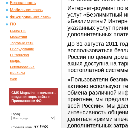
Безопасность
Интернет-роуминг по 
Мобильная связь
услуг «Безлимитный и
Фиксированная связь
«Безлимитный Интерне
ПО
указанных услуг прини
Рынок ПК
дополнительных плат
Маркетинг
До 31 августа 2011 го
Торговые сети
Оборудование
воспользоваться без
Outsourcing
России по ценам дома
Кадры
акция доступна на та
Регулирование
постоплатной системы
Финансы
«Пользователи безлим
Web
активно используют т
обмена различной инф
CMS Magazine: стоимость
создания корп. сайта в
приятнее, мы предла
Приволжском ФО
всей России». Мы дае
интенсивность общени
Город:
делиться яркими впеч
дополнительных затра
57 958
Средняя цена: