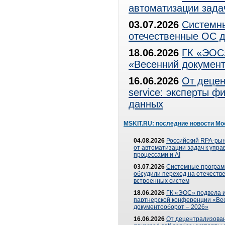
автоматизации зада
03.07.2026
Системны
отечественные ОС д
18.06.2026
ГК «ЭОС»
«Весенний документ
16.06.2026
От децен
service: эксперты 
данных
MSKIT.RU: последние новости Мо
04.08.2026
Российский RPA-рын
от автоматизации задач к упр
процессами и AI
03.07.2026
Системные програ
обсудили переход на отечеств
встроенных систем
18.06.2026
ГК «ЭОС» подвела и
партнерской конференции «Ве
документооборот – 2026»
16.06.2026
От децентрализован