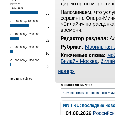
директор по маркети
рублей
До 50 000
Напоминаем, что услу
97
серфинг с Опера-Мини
От 50 000 до 100 000
«Билайн» по расценка
67
времени.
От 100 000 до 200 000
Редактор раздела:
Ал
32
Рубрики:
Мобильная 
От 200 000 до 300 000
10
Ключевые слова:
мо
Билайн Москва
,
билай
От 300 000 до 500 000
3
наверх
Все типы сайтов
А знаете ли Вы что?
CityTelecom.ru предоставляет услу
NNIT.RU: последние нов
04.08.2026
Российск