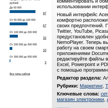
комментировать и обм
рублей
использовании интерф
До 50 000
97
Новый интерфейс Ace
комфортно расположит
От 50 000 до 100 000
своих предпочтений. 
67
Twitter, YouTube, Picas
От 100 000 до 200 000
предустановлен удоб
32
NemoPlayer. Теперь в
От 200 000 до 300 000
работу на своем смарт
10
приложениями Docume
От 300 000 до 500 000
редактируйте файлы 
3
Excel, Powerpoint и P
с помощью программно
Все типы сайтов
Редактор раздела:
Ал
Рубрики:
Маркетинг
,
Т
Ключевые слова:
се
магазин электроники
,