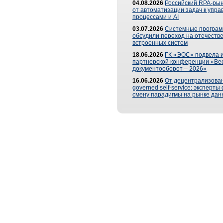
04.08.2026
Российский RPA-рын
от автоматизации задач к упр
процессами и AI
03.07.2026
Системные програ
обсудили переход на отечеств
встроенных систем
18.06.2026
ГК «ЭОС» подвела и
партнерской конференции «Ве
документооборот – 2026»
16.06.2026
От децентрализован
governed self-service: эксперт
смену парадигмы на рынке дан