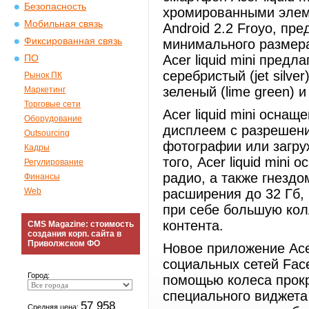
Безопасность
хромированными элем
Мобильная связь
Android 2.2 Froyo, пр
Фиксированная связь
минимального размер
Acer liquid mini предл
ПО
серебристый (jet silver)
Рынок ПК
зеленый (lime green) и 
Маркетинг
Торговые сети
Acer liquid mini осн
Оборудование
дисплеем с разрешен
Outsourcing
фотографии или загру
Кадры
того, Acer liquid mini
Регулирование
радио, а также гнезд
Финансы
Web
расширения до 32 Гб,
при себе большую кол
контента.
CMS Magazine: стоимость
создания корп. сайта в
Приволжском ФО
Новое приложение Ace
социальных сетей Face
Город:
помощью колеса прок
специального виджета
57 958
Средняя цена: