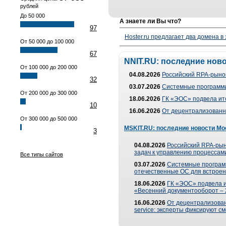
рублей
До 50 000
А знаете ли Вы что?
97
Hoster.ru предлагает два домена в
От 50 000 до 100 000
67
NNIT.RU: последние нов
От 100 000 до 200 000
04.08.2026
Российский RPA-рынок
32
03.07.2026
Системные программи
От 200 000 до 300 000
18.06.2026
ГК «ЭОС» подвела ит
10
16.06.2026
От децентрализованно
От 300 000 до 500 000
MSKIT.RU: последние новости Мо
3
04.08.2026
Российский RPA-рын
задач к управлению процессами
Все типы сайтов
03.07.2026
Системные програм
отечественные ОС для встроен
18.06.2026
ГК «ЭОС» подвела 
«Весенний документооборот –
16.06.2026
От децентрализованн
service: эксперты фиксируют с