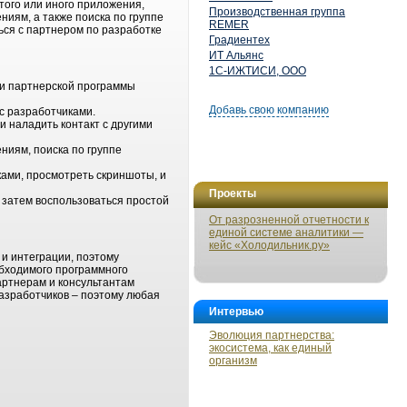
ого или иного приложения,
Производственная группа
иям, а также поиска по группе
REMER
ься с партнером по разработке
Градиентех
ИТ Альянс
1С-ИЖТИСИ, ООО
ми партнерской программы
Добавь свою компанию
с разработчиками.
и наладить контакт с другими
ниям, поиска по группе
ами, просмотреть скриншоты, и
Проекты
 затем воспользоваться простой
От разрозненной отчетности к
единой системе аналитики —
кейс «Холодильник.ру»
и интеграции, поэтому
обходимого программного
артнерам и консультантам
азработчиков – поэтому любая
Интервью
Эволюция партнерства:
экосистема, как единый
организм