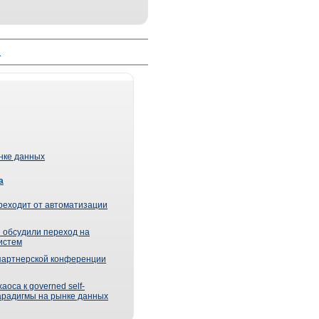
й
ынке данных
а
реходит от автоматизации
 обсудили переход на
истем
партнерской конференции
оса к governed self-
парадигмы на рынке данных