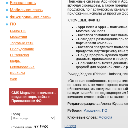
Поисковые системы AppFinder и App
Безопасность
включая скриншоты, а также предла
продуктов, по партнерскому каналу 
Мобильная связь
приложений, используя простую фор
Фиксированная связь
КЛЮЧЕВЫЕ ФАКТЫ
ПО
· AppFinder и AppX – поисков
Рынок ПК
Motorola Solutions.
· Каталоги помогают заказчика
Маркетинг
· Благодаря размещению прилож
Торговые сети
партнерами компании.
· Каталоги предлагают пользо
Оборудование
продуктов, партнерскому канал
Outsourcing
· Найдя профиль нужного прил
добавить приложение в ««избр
Кадры
· Пользователь может добавит
Регулирование
формой для обратной связи с 
Финансы
Ричард Хадсон (Richard Hudson), виц
Web
«Основная особенность корпоративн
пользователь не может просто скача
обеспечения, мы создали поисковый
CMS Magazine: стоимость
находить наиболее подходящее им 
создания корп. сайта в
компания сможет найти в каталоге то
Приволжском ФО
Редактор раздела:
Алена Журавлев
Рубрики:
Маркетинг
,
ПО
Город:
Ключевые слова:
Motorola
57 958
наверх
Средняя цена: