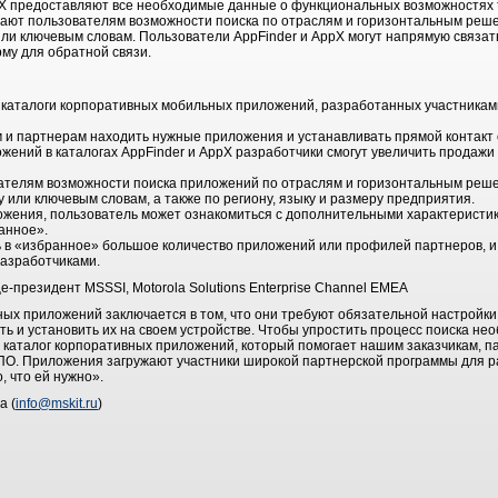
X предоставляют все необходимые данные о функциональных возможностях т
гают пользователям возможности поиска по отраслям и горизонтальным решен
или ключевым словам. Пользователи AppFinder и AppX могут напрямую связат
му для обратной связи.
ые каталоги корпоративных мобильных приложений, разработанных участника
м и партнерам находить нужные приложения и устанавливать прямой контакт 
ений в каталогах AppFinder и AppX разработчики смогут увеличить продажи 
вателям возможности поиска приложений по отраслям и горизонтальным реше
у или ключевым словам, а также по региону, языку и размеру предприятия.
ожения, пользователь может ознакомиться с дополнительными характеристик
анное».
ь в «избранное» большое количество приложений или профилей партнеров, и
разработчиками.
е-президент MSSSI, Motorola Solutions Enterprise Channel EMEA
ых приложений заключается в том, что они требуют обязательной настройки 
ть и установить их на своем устройстве. Чтобы упростить процесс поиска не
 каталог корпоративных приложений, который помогает нашим заказчикам, п
ПО. Приложения загружают участники широкой партнерской программы для р
, что ей нужно».
а (
info@mskit.ru
)