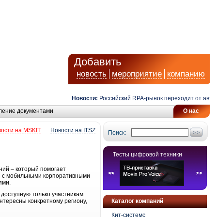
Добавить
новость
мероприятие
компанию
Новости:
Российский RPA-рынок переходит от автомат
ление документами
О нас
ости на MSKIT
Новости на ITSZ
Поиск:
Тесты цифровой техники
ений – который помогает
ое с мобильными корпоративными
ями.
, доступную только участникам
нтересны конкретному региону,
Каталог компаний
Кит-системс