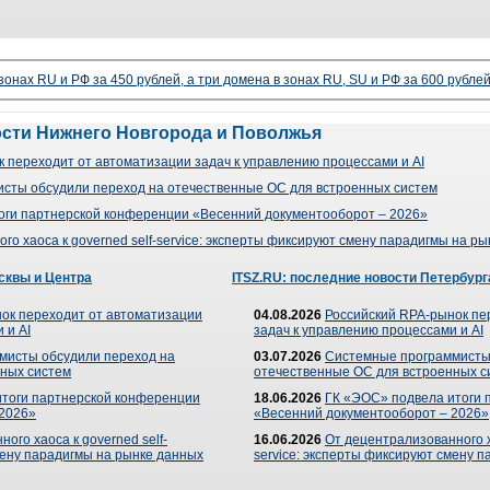
 зонах RU и РФ за 450 рублей, а три домена в зонах RU, SU и РФ за 600 рубле
ости Нижнего Новгорода и Поволжья
 переходит от автоматизации задач к управлению процессами и AI
сты обсудили переход на отечественные ОС для встроенных систем
оги партнерской конференции «Весенний документооборот – 2026»
го хаоса к governed self-service: эксперты фиксируют смену парадигмы на р
сквы и Центра
ITSZ.RU: последние новости Петербург
ок переходит от автоматизации
04.08.2026
Российский RPA-рынок пе
 и AI
задач к управлению процессами и AI
мисты обсудили переход на
03.07.2026
Системные программисты
ных систем
отечественные ОС для встроенных с
итоги партнерской конференции
18.06.2026
ГК «ЭОС» подвела итоги 
 2026»
«Весенний документооборот – 2026»
ого хаоса к governed self-
16.06.2026
От децентрализованного ха
мену парадигмы на рынке данных
service: эксперты фиксируют смену 