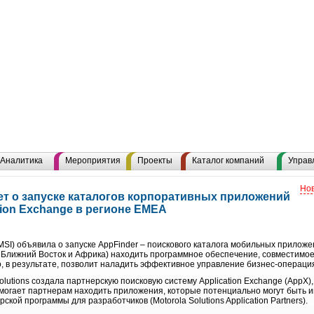
Аналитика
Мероприятия
Проекты
Каталог компаний
Управ
Нов
яет о запуске каталогов корпоративных приложений
ation Exchange в регионе EMEA
 MSI) объявила о запуске AppFinder – поискового каталога мобильных прилож
, Ближний Восток и Африка) находить программное обеспечение, совместим
то, в результате, позволит наладить эффективное управление бизнес-операци
olutions создала партнерскую поисковую систему Application Exchange (AppX)
могает партнерам находить приложения, которые потенциально могут быть и
ской программы для разработчиков (Motorola Solutions Application Partners).