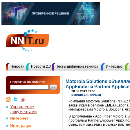
Новости
Новости 2.0
Тесты цифровой техники
Интервью
Motorola Solutions объявл
Подписка на новости:
AppFinder и Partner Applic
28.02.2013 11:51
версия для печати
Компания Motorola Solutions (NYSE:
заказчикам в регионе EMEA (Европа
Управление
компьютерами Motorola Solutions, ч
документами
В дополнение к AppFinder Motorola S
Интернет
программы PartnerEmpower. AppX по
рынку или заказчику в рамках партнер
Интеграция