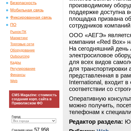
Безопасность
производимому оборуд
Мобильная связь
поддержке доступна в
Фиксированная связь
площадка призвана об
сотрудников компаний
ПО
Рынок ПК
ООО «АЕГЭ» является
Маркетинг
компании «Red Box» н
Торговые сети
На сегодняшний день
Оборудование
электросиловое обору
Outsourcing
для всех видов самол
Кадры
для транспортировки 
Регулирование
представленная в рам
Финансы
Web
International, входит
соответствии со стро
CMS Magazine: стоимость
Оперативную консуль
создания корп. сайта в
Приволжском ФО
можно получить, посет
телефонам к специал
Город:
Редактор раздела:
Юр
57 958
Средняя цена: