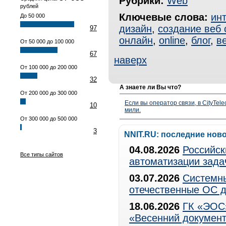
Рубрики:
Web
рублей
Ключевые слова:
инт
До 50 000
дизайн
,
создание веб 
97
онлайн
,
online
,
блог
,
в
От 50 000 до 100 000
67
наверх
От 100 000 до 200 000
32
А знаете ли Вы что?
От 200 000 до 300 000
Если вы оператор связи, в CityTe
10
мили.
От 300 000 до 500 000
3
NNIT.RU: последние нов
04.08.2026
Российск
Все типы сайтов
автоматизации зада
03.07.2026
Системны
отечественные ОС д
18.06.2026
ГК «ЭОС»
«Весенний документ