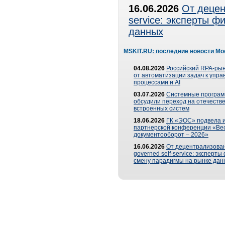
16.06.2026
От децен
service: эксперты 
данных
MSKIT.RU: последние новости Мо
04.08.2026
Российский RPA-рын
от автоматизации задач к упр
процессами и AI
03.07.2026
Системные програ
обсудили переход на отечеств
встроенных систем
18.06.2026
ГК «ЭОС» подвела и
партнерской конференции «Ве
документооборот – 2026»
16.06.2026
От децентрализован
governed self-service: эксперт
смену парадигмы на рынке дан