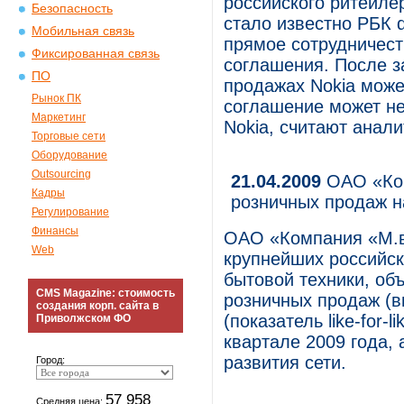
российского ритейле
Безопасность
стало известно РБК 
Мобильная связь
прямое сотрудничест
Фиксированная связь
соглашения. После з
ПО
продажах Nokia може
Рынок ПК
соглашение может не
Маркетинг
Nokia, считают анали
Торговые сети
Оборудование
Outsourcing
21.04.2009
ОАО «Ком
Кадры
розничных продаж н
Регулирование
Финансы
ОАО «Компания «М.в
Web
крупнейших российск
бытовой техники, об
CMS Magazine: стоимость
розничных продаж (в
создания корп. сайта в
(показатель like-for-
Приволжском ФО
квартале 2009 года,
развития сети.
Город:
57 958
Средняя цена: