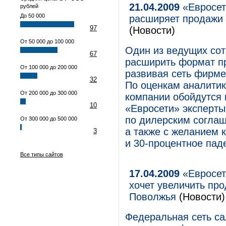
21.04.2009
«Евросет
рублей
До 50 000
расширяет продажи 
97
(Новости)
От 50 000 до 100 000
Один из ведущих сот
67
расширить формат п
От 100 000 до 200 000
развивая сеть фирме
32
По оценкам аналитик
От 200 000 до 300 000
компании обойдутся 
10
«Евросети» эксперты
по дилерским согла
От 300 000 до 500 000
а также с желанием 
3
и 30-процентное па
Все типы сайтов
17.04.2009
«Евросет
хочет увеличить про
Поволжья
(Новости)
Федеральная сеть са