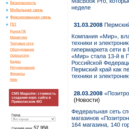
MacBook Pro, которы
Безопасность
неделе
Мобильная связь
Фиксированная связь
31.03.2008
Пермски
ПО
Рынок ПК
Компания «Мир», вл
Маркетинг
техники и электроник
Торговые сети
гипермаркета сети в
Оборудование
«Мир» стала 13-й в 
Outsourcing
Кадры
Российской Федерац
Регулирование
Пермский край как п
Финансы
техники и электроник
Web
28.03.2008
«Позитро
CMS Magazine: стоимость
создания корп. сайта в
(Новости)
Приволжском ФО
Федеральная сеть с
Город:
магазинов «Позитрон
164 магазина, 140 го
57 958
Средняя цена: