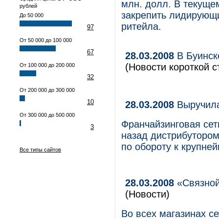
млн. долл. В текуще
рублей
закрепить лидирующи
До 50 000
ритейла.
97
От 50 000 до 100 000
67
28.03.2008
В Буинск
(Новости короткой с
От 100 000 до 200 000
32
От 200 000 до 300 000
10
28.03.2008
Выручила
От 300 000 до 500 000
Франчайзинговая сет
3
назад дистрибутором
по обороту к крупне
Все типы сайтов
28.03.2008
«Связной
(Новости)
Во всех магазинах с