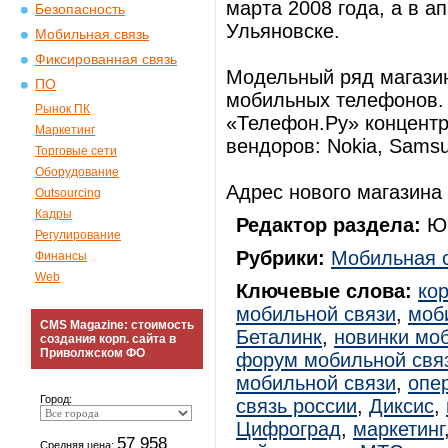
марта 2008 года, а в а
Безопасность
Ульяновске.
Мобильная связь
Фиксированная связь
Модельный ряд магази
ПО
мобильных телефонов. 
Рынок ПК
«Телефон.Ру» концентр
Маркетинг
вендоров: Nokia, Samsun
Торговые сети
Оборудование
Адрес нового магазина 
Outsourcing
Кадры
Редактор раздела:
Юр
Регулирование
Рубрики:
Мобильная 
Финансы
Web
Ключевые слова:
ко
мобильной связи
,
моб
CMS Magazine: стоимость
Беталинк
,
новинки мо
создания корп. сайта в
Приволжском ФО
форум мобильной свя
мобильной связи
,
опе
Город:
связь россии
,
Диксис
,
Цифроград
,
маркетинг
57 958
Средняя цена: