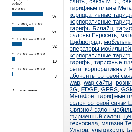
сайты
,
связь МТС
,
свя
рублей
тарифные планы Мег
До 50 000
корпоративные тариф
97
корпоративные тариф
От 50 000 до 100 000
тарифы Билайн
,
тари
67
салоны Евросеть
,
маг
От 100 000 до 200 000
Цифроград
,
мобильны
32
операторы мобильной
корпоративные тари
От 200 000 до 300 000
тарифы
,
тарифные пл
10
сети
,
корпоративный 
От 300 000 до 500 000
абоненты сотовой свя
3
wap
,
wap сайты
,
розни
3G
,
EDGE
,
GPRS
,
GS
Все типы сайтов
МегаФон
,
тарифные п
салон сотовой связи 
Связной салон мобиль
фирменный салон
,
це
техносила
,
магазин Т
Ультра
,
ультракомп
,
Б