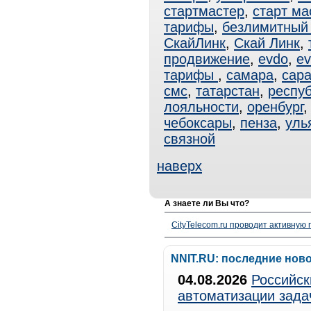
стартмастер
,
старт ма
тарифы
,
безлимитный 
СкайЛинк
,
Скай Линк
,
продвижение
,
evdo
,
ev
тарифы
,
самара
,
сар
смс
,
татарстан
,
респуб
лояльности
,
оренбург
чебоксары
,
пенза
,
уль
связной
наверх
А знаете ли Вы что?
CityTelecom.ru проводит активную
NNIT.RU: последние нов
04.08.2026
Российск
автоматизации зада