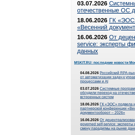
03.07.2026
Системны
отечественные ОС д
18.06.2026
ГК «ЭОС»
«Весенний документ
16.06.2026
От децен
service: эксперты 
данных
MSKIT.RU: последние новости Мо
04.08.2026
Российский RPA-рын
от автоматизации задач к упр
процессами и AI
03.07.2026
Системные програ
обсудили переход на отечеств
встроенных систем
18.06.2026
ГК «ЭОС» подвела и
партнерской конференции «Ве
документооборот – 2026»
16.06.2026
От децентрализован
governed self-service: эксперт
смену парадигмы на рынке дан