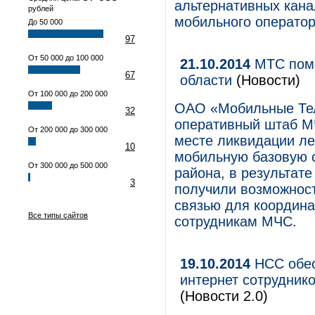
альтернативных кана
рублей
мобильного оператор
До 50 000
97
От 50 000 до 100 000
21.10.2014
МТС помо
67
области
(Новости)
От 100 000 до 200 000
ОАО «Мобильные Тел
32
оперативный штаб МЧ
От 200 000 до 300 000
месте ликвидации л
10
мобильную базовую 
От 300 000 до 500 000
района, в результат
3
получили возможнос
связью для координа
Все типы сайтов
сотрудникам МЧС.
19.10.2014
НСС обес
интернет сотрудник
(Новости 2.0)