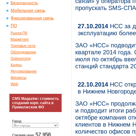
связи» у оператора 
Безопасность
пропускать SMS-СПА
Мобильная связь
Фиксированная связь
27.10.2014
НСС за д
ПО
эксплуатацию более
Рынок ПК
Маркетинг
ЗАО «НСС» подводит 
Торговые сети
квартале 2014 года.
Оборудование
июля по октябрь вве
Outsourcing
Кадры
станций стандарта 2
Регулирование
Финансы
22.10.2014
НСС откр
Web
в Нижнем Новгород
CMS Magazine: стоимость
ЗАО «НСС» продолжае
создания корп. сайта в
Приволжском ФО
и подводит итоги раб
октябре компания о
Город:
клиентов в Нижнем 
количество офисов п
57 958
Средняя цена: