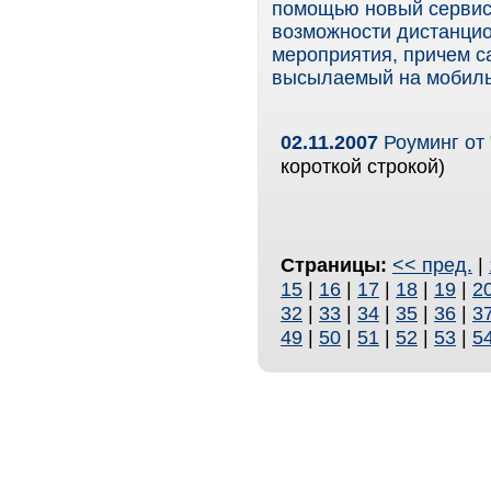
помощью новый сервис 
возможности дистанцио
мероприятия, причем с
высылаемый на мобильн
02.11.2007
Роуминг от 
короткой строкой)
Страницы:
<< пред.
|
15
|
16
|
17
|
18
|
19
|
2
32
|
33
|
34
|
35
|
36
|
3
49
|
50
|
51
|
52
|
53
|
5