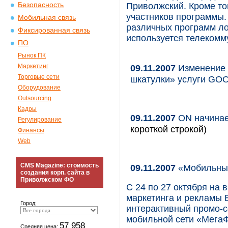
Безопасность
Приволжский. Кроме то
участников программы.
Мобильная связь
различных программ ло
Фиксированная связь
используется телеком
ПО
Рынок ПК
Маркетинг
09.11.2007
Изменение 
Торговые сети
шкатулки» услуги GO
Оборудование
Outsourcing
Кадры
09.11.2007
ON начинае
Регулирование
короткой строкой)
Финансы
Web
CMS Magazine: стоимость
09.11.2007
«Мобильный
создания корп. сайта в
Приволжском ФО
С 24 по 27 октября на
маркетинга и рекламы 
Город:
интерактивный промо-с
мобильной сети «Мега
57 958
Средняя цена: