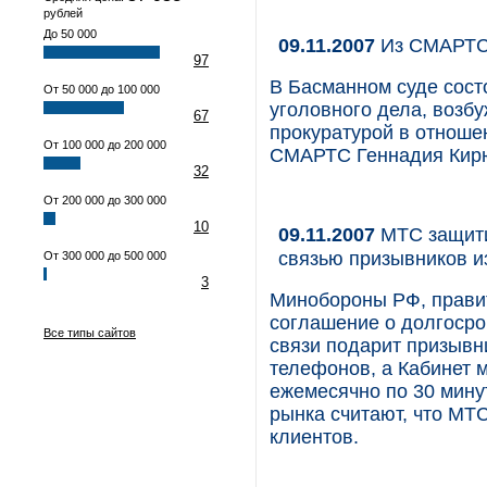
рублей
До 50 000
09.11.2007
Из СМАРТС
97
В Басманном суде сост
От 50 000 до 100 000
уголовного дела, возб
67
прокуратурой в отнош
От 100 000 до 200 000
СМАРТС Геннадия Кир
32
От 200 000 до 300 000
10
09.11.2007
МТС защити
связью призывников и
От 300 000 до 500 000
3
Минобороны РФ, прави
соглашение о долгосро
Все типы сайтов
связи подарит призывн
телефонов, а Кабинет 
ежемесячно по 30 мину
рынка считают, что МТС
клиентов.