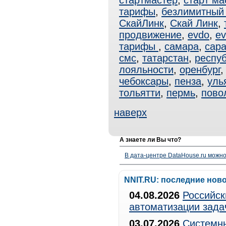
стартмастер
,
старт ма
тарифы
,
безлимитный 
СкайЛинк
,
Скай Линк
,
продвижение
,
evdo
,
ev
тарифы
,
самара
,
сар
смс
,
татарстан
,
респуб
лояльности
,
оренбург
чебоксары
,
пенза
,
уль
тольятти
,
пермь
,
пово
наверх
А знаете ли Вы что?
В дата-центре DataHouse.ru можно
NNIT.RU: последние нов
04.08.2026
Российск
автоматизации зада
03.07.2026
Системны