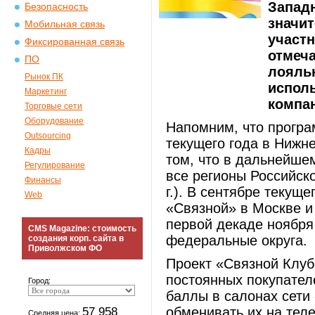
Западн
Безопасность
значи
Мобильная связь
участ
Фиксированная связь
отмеча
ПО
лояльн
Рынок ПК
испол
Маркетинг
компа
Торговые сети
Оборудование
Напомним, что програ
Outsourcing
текущего года в Нижн
Кадры
том, что в дальнейше
Регулирование
все регионы Российск
Финансы
г.). В сентябре текущ
Web
«Связной» в Москве и
первой декаде ноября
CMS Magazine: стоимость
федеральные округа.
создания корп. сайта в
Приволжском ФО
Проект «Связной Клуб
постоянных покупател
Город:
баллы в салонах сети 
57 958
обменивать их на тел
Средняя цена: