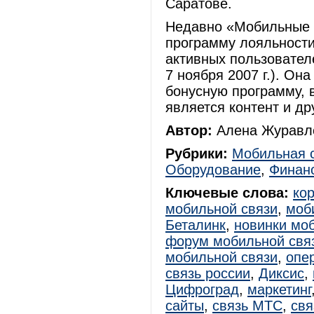
Саратове.
Недавно «Мобильные
программу лояльности
активных пользовател
7 ноября 2007 г.). Он
бонусную программу, 
является контент и др
Автор:
Алена Журавле
Рубрики:
Мобильная 
Оборудование
,
Финан
Ключевые слова:
ко
мобильной связи
,
моб
Беталинк
,
новинки мо
форум мобильной свя
мобильной связи
,
опе
связь россии
,
Диксис
,
Цифроград
,
маркетинг
сайты
,
связь МТС
,
свя