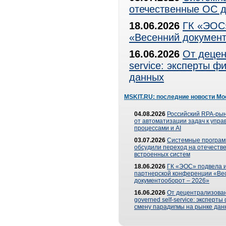
отечественные ОС д
18.06.2026
ГК «ЭОС»
«Весенний документ
16.06.2026
От децен
service: эксперты 
данных
MSKIT.RU: последние новости Мо
04.08.2026
Российский RPA-рын
от автоматизации задач к упр
процессами и AI
03.07.2026
Системные програ
обсудили переход на отечеств
встроенных систем
18.06.2026
ГК «ЭОС» подвела и
партнерской конференции «Ве
документооборот – 2026»
16.06.2026
От децентрализован
governed self-service: эксперт
смену парадигмы на рынке дан