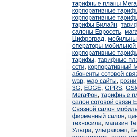
тарифные планы Мег
корпоративные тариф
корпоративные тариф
тарифы Билайн
,
тари
салоны Евросеть
,
маг
Цифроград
,
мобильны
операторы мобильной
корпоративные тари
тарифы
,
тарифные пл
сети
,
корпоративный 
абоненты сотовой свя
wap
,
wap сайты
,
розни
3G
,
EDGE
,
GPRS
,
GS
МегаФон
,
тарифные п
салон сотовой связи 
Связной салон мобиль
фирменный салон
,
це
техносила
,
магазин Т
Ультра
,
ультракомп
,
Б