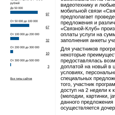
рублей
видеотехнику и любые 
До 50 000
мобильной связи «Свя
97
предполагает проведе
От 50 000 до 100 000
предложения и различ
67
«Связной-Клуб» произ
оплаты услуги на сумм
От 100 000 до 200 000
заполнения анкеты уч
32
От 200 000 до 300 000
Для участников прог
10
некоторые преимущест
предоставлялась возм
От 300 000 до 500 000
доплатой на новый в 
3
условиях, персональн
специальных предложе
Все типы сайтов
того, участник програ
доступ на 2 недели к 
(мелодии, картинки, j
данного предложения
осуществляется дочер