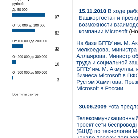
рублей
До 50 000
15.11.2010
В ходе раб
Башкортостан и презид
97
возможности взаимоде
От 50 000 до 100 000
компании Microsoft
(Но
67
От 100 000 до 200 000
На базе БГПУ им. М. А
32
Мелкоедова, Министра 
Аллаярова, Министр об
От 200 000 до 300 000
труда и социальной за
10
БГПУ им. М. Акмуллы, 
От 300 000 до 500 000
бизнеса Microsoft в П
3
Рустэм Хамитова, През
Microsoft в России.
Все типы сайтов
30.06.2009
Yota предл
Телекоммуникационный
проект сети беспровод
(БШД) по технологии M
начале продаж пользова