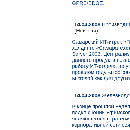
GPRS/EDGE.
14.04.2008
Производит
(Новости)
Самарский ИТ-игрок «П
холдинге «Самаратехст
Server 2003. Централи
данного продукта позв
работу ИТ-отдела, не у
прошлом году «Програ
Microsoft как для други
14.04.2008
Железнодо
В конце прошлой неде
подключении Уфимског
являющегося стратеги
корпоративной сети св