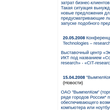
затрат бизнес-клиентов
Такая ситуация вынужд
новые предложения дл
предусматривающие льг
запуске подобного пр
20.05.2008
Конференци
Technologies – researc
Выставочный центр «Э
ИКТ под названием «Com
research» - «СIT-researc
15.04.2008
"ВымпелКом
(Новости)
ОАО "ВымпелКом" (торг
ряде городов России* 
обеспечивающего возмо
компьютера или ноутбу