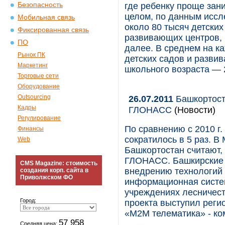
Безопасность
где ребенку проще зан
целом, по данным иссл
Мобильная связь
около 80 тысяч детских
Фиксированная связь
развивающих центров, ш
ПО
далее. В среднем на к
Рынок ПК
детских садов и развив
Маркетинг
школьного возраста — 
Торговые сети
Оборудование
Outsourcing
26.07.2011
Башкортост
Кадры
ГЛОНАСС
(Новости)
Регулирование
По сравнению с 2010 г
Финансы
сократилось в 5 раз. В
Web
Башкортостан считают,
ГЛОНАСС. Башкирские 
CMS Magazine: стоимость
внедрению технологий
создания корп. сайта в
Приволжском ФО
информационная систем
учреждениях лесничест
Город:
проекта выступил реги
«М2М телематика» - к
57 958
Средняя цена: