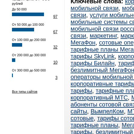
Ключевые слова:
ко
рублей
мобильной связи
,
моб
До 50 000
связи
,
услуги мобильн
97
мобильные системы с
От 50 000 до 100 000
мобильной связи росс
67
связи
,
маркетинг
,
марк
От 100 000 до 200 000
МегаФон
,
сотовые оп
32
тарифные планы Мег
тарифы SkyLink
,
корп
От 200 000 до 300 000
тарифы Билайн
,
тари
10
безлимитный МегаФо
От 300 000 до 500 000
операторы мобильной
3
корпоративные тари
тарифы
,
тарифные пл
Все типы сайтов
корпоративный МТС
,
абоненты сотовой свя
сайты
,
ВымпелКом
,
М
сотовые
,
тарифы сото
тарифные планы
,
Мег
тарифы
,
безлимитный 