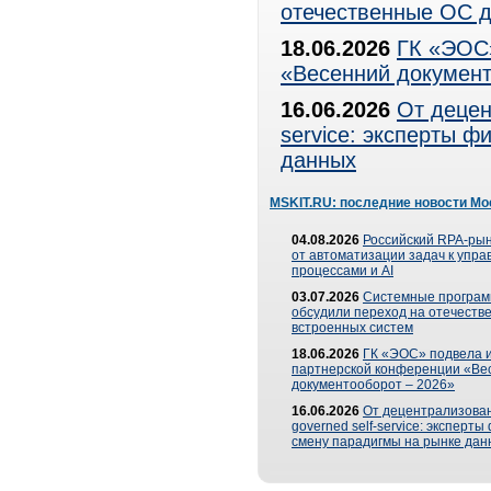
отечественные ОС д
18.06.2026
ГК «ЭОС»
«Весенний документ
16.06.2026
От децен
service: эксперты 
данных
MSKIT.RU: последние новости Мо
04.08.2026
Российский RPA-рын
от автоматизации задач к упр
процессами и AI
03.07.2026
Системные програ
обсудили переход на отечеств
встроенных систем
18.06.2026
ГК «ЭОС» подвела и
партнерской конференции «Ве
документооборот – 2026»
16.06.2026
От децентрализован
governed self-service: эксперт
смену парадигмы на рынке дан