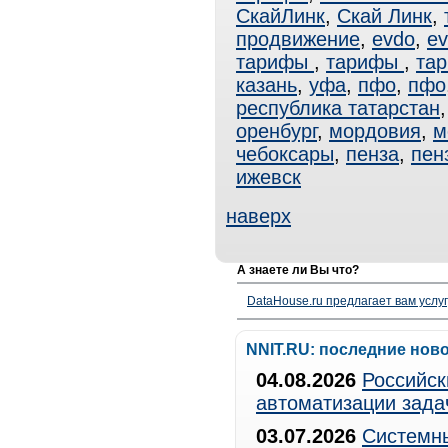
СкайЛинк
,
Скай Линк
,
продвижение
,
evdo
,
ev
тарифы
,
тарифы
,
та
казань
,
уфа
,
пфо
,
пфо
республика татарстан
оренбург
,
мордовия
,
м
чебоксары
,
пенза
,
пен
ижевск
наверх
А знаете ли Вы что?
DataHouse.ru предлагает вам услу
NNIT.RU: последние нов
04.08.2026
Российск
автоматизации зада
03.07.2026
Системны