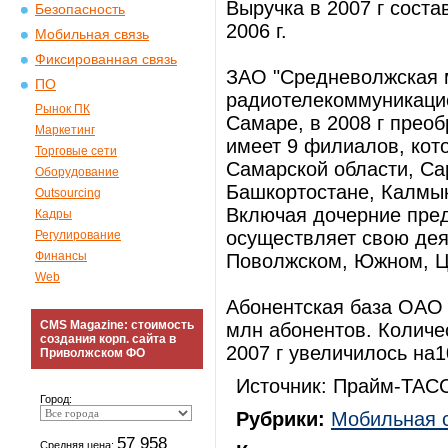
Выручка в 2007 г соста
Безопасность
2006 г.
Мобильная связь
Фиксированная связь
ЗАО "Средневолжская 
ПО
радиотелекоммуникацио
Рынок ПК
Самаре, в 2008 г пре
Маркетинг
имеет 9 филиалов, кот
Торговые сети
Самарской области, Са
Оборудование
Башкортостане, Калмык
Outsourcing
Включая дочерние пре
Кадры
осуществляет свою деят
Регулирование
Финансы
Поволжском, Южном, Ц
Web
Абонентская база ОАО 
CMS Magazine: стоимость
млн абонентов. Количе
создания корп. сайта в
2007 г увеличилось на1
Приволжском ФО
Источник: Прайм-ТАСС
Город:
Рубрики:
Мобильная 
57 958
Средняя цена: