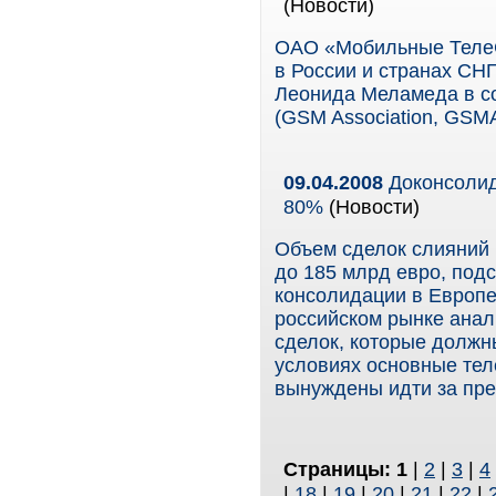
(Новости)
ОАО «Мобильные ТелеС
в России и странах СН
Леонида Меламеда в с
(GSM Association, GSMA
09.04.2008
Доконсолид
80%
(Новости)
Объем сделок слияний 
до 185 млрд евро, под
консолидации в Европе
российском рынке анал
сделок, которые должн
условиях основные теле
вынуждены идти за пре
Страницы:
1
|
2
|
3
|
4
|
18
|
19
|
20
|
21
|
22
|