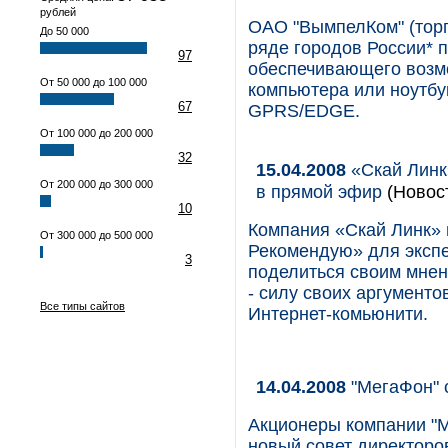
рублей
ОАО "ВымпелКом" (торг
До 50 000
ряде городов России* 
97
обеспечивающего возмо
От 50 000 до 100 000
компьютера или ноутбу
67
GPRS/EDGE.
От 100 000 до 200 000
32
15.04.2008
«Скай Линк
От 200 000 до 300 000
в прямой эфир
(Новос
10
Компания «Скай Линк» 
От 300 000 до 500 000
Рекомендую» для экспе
3
поделиться своим мнен
- силу своих аргументо
Все типы сайтов
Интернет-комьюнити.
14.04.2008
"МегаФон" 
Акционеры компании "
новый совет директоров