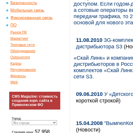
Безопасность
доступом. Если годом-
а сотовые операторы в
Мобильная связь
передачи трафика, то 2
Фиксированная связь
основой для нового эт
ПО
Рынок ПК
Маркетинг
11.08.2010
3G-комплек
Торговые сети
дистрибьютора S3
(Но
Оборудование
«Скай Линк» и компани
Outsourcing
дистрибьюторов в Росс
Кадры
комплектов «Скай Линк»
Регулирование
сети S3.
Финансы
Web
09.06.2010
У «Детског
CMS Magazine: стоимость
короткой строкой)
создания корп. сайта в
Приволжском ФО
Город:
15.04.2008
"ВымпелКом
(Новости)
57 958
Средняя цена: