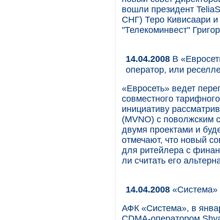
вошли президент TeliaS
СНГ) Теро Кивисаари и
"Телекоминвест" Григор
14.04.2008
В «Евросет
оператор, или реселл
«Евросеть» ведет пере
совместного тарифного
инициативу рассматрив
(MVNO) с поволжским 
двумя проектами и буд
отмечают, что новый с
для ритейлера с финан
ли считать его альтер
14.04.2008
«Система» и
АФК «Система», в янва
CDMA-оператором Shyam 