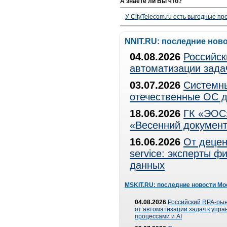
А знаете ли Вы что?
У CityTelecom.ru есть выгодные п
NNIT.RU: последние нов
04.08.2026
Российск
автоматизации зада
03.07.2026
Системны
отечественные ОС д
18.06.2026
ГК «ЭОС»
«Весенний документ
16.06.2026
От децен
service: эксперты 
данных
MSKIT.RU: последние новости Мо
04.08.2026
Российский RPA-рын
от автоматизации задач к упр
процессами и AI