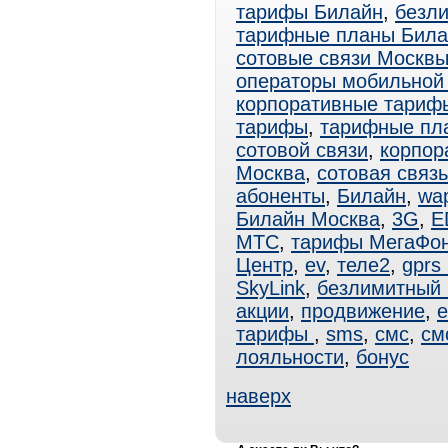
тарифы Билайн
,
безл
тарифные планы Била
сотовые связи Москв
операторы мобильной
корпоративные тари
тарифы
,
тарифные пл
сотовой связи
,
корпор
Москва
,
сотовая связ
абоненты
,
Билайн
,
wa
Билайн Москва
,
3G
,
E
МТС
,
тарифы МегаФо
Центр
,
ev
,
теле2
,
gprs
SkyLink
,
безлимитный
акции
,
продвижение
,
e
тарифы
,
sms
,
смс
,
см
лояльности
,
бонус
наверх