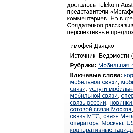
досталось Telekom Aust
представители «Мегаф
комментариев. Но в фе
Солдатенков рассказыв
перспективные предлож
Тимофей Дзядко
Источник: Ведомости (
Рубрики:
Мобильная 
Ключевые слова:
ко
мобильной связи
,
моб
связи
,
услуги мобильн
мобильной связи
,
опе
связь россии
,
новинки
сотовой связи Москва
связь МТС
,
связь Мег
операторы Москвы
,
U
корпоративные тариф