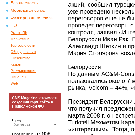
Безопасность
акций, сообщил турецки
Мобильная связь
уже проведено несколь
переговоров еще не бы
Фиксированная связь
проведет переговоры с
ПО
контроля, заявил «Инт
Рынок ПК
Белоруссии Иван Рак.
Маркетинг
Александр Щеткин и пр
Торговые сети
Оборудование
Мария Столярова возд
Outsourcing
Кадры
Белоруссия
Регулирование
По данным AC&M-Consult
Финансы
пользовались около 7 
Web
рынка, Velcom – 44%, «
CMS Magazine: стоимость
Президент Белоруссии 
создания корп. сайта в
Приволжском ФО
что получил предложен
марта 2008 г. он встре
Город:
Turkcell Мехметом Кар
«интересным». Тогда, 
57 958
Средняя цена: