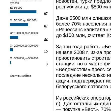
новостей, турки предл
рублей
республики до $800 мл
До 50 000
97
Даже $500 млн слишком
От 50 000 до 100 000
более 70% населения п
67
«Ренессанс капитала» 
От 100 000 до 200 000
до $100 млн, считает 
32
За три года работы «Бе
От 200 000 до 300 000
начале 2008 г. из-за 
10
приостановить строите
От 300 000 до 500 000
станции, но в марте ф
3
«Ведомостям» пресс-се
последние несколько н
Все типы сайтов
акции, подтверждает ис
белорусского сотового 
Из российских операто
г.). Для остальных еди
— покупка «Бест». 70% 