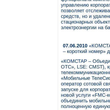
управлению корпора
позволяет отслежива
средств, но и удале
стационарных объек
электроэнергии на ба
07.06.2010
«КОМСТАР
– короткий номер» 
«КОМСТАР – Объеди
ОТС», LSE: CMST), 
телекоммуникационны
«Мобильные ТелеСис
оператор сотовой св
запуске для корпора
новой услуги «FMC-к
объединить мобильн
полноценную единую