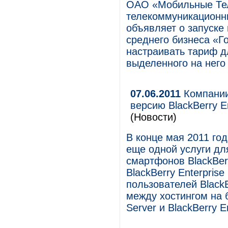
ОАО «Мобильные Те
телекоммуникационны
объявляет о запуске
среднего бизнеса «Г
настраивать тариф д
выделенного на него
07.06.2011
Компании
версию BlackBerry En
(Новости)
В конце мая 2011 год
еще одной услуги дл
смартфонов BlackBerr
BlackBerry Enterprise
пользователей Black
между хостингом на б
Server и BlackBerry E