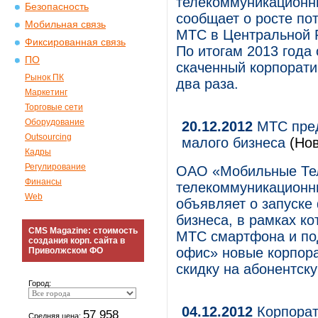
телекоммуникационны
Безопасность
сообщает о росте по
Мобильная связь
МТС в Центральной Р
Фиксированная связь
По итогам 2013 года
ПО
скаченный корпорат
Рынок ПК
два раза.
Маркетинг
Торговые сети
Оборудование
20.12.2012
МТС пред
Outsourcing
малого бизнеса
(Но
Кадры
Регулирование
ОАО «Мобильные Те
Финансы
телекоммуникационны
Web
объявляет о запуске
бизнеса, в рамках ко
CMS Magazine: стоимость
МТС смартфона и по
создания корп. сайта в
офис» новые корпор
Приволжском ФО
скидку на абонентск
Город:
04.12.2012
Корпорат
57 958
Средняя цена: