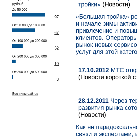
тройки»
(Новости)
рублей
До 50 000
«Большая тройка» ро
97
и начале зимы актив
От 50 000 до 100 000
привлечение и повы
67
клиентов. Операторы
От 100 000 до 200 000
рынок новых сервис
32
услуг для этой катег
От 200 000 до 300 000
10
17.10.2012
МТС откр
От 300 000 до 500 000
(Новости короткой с
3
Все типы сайтов
28.12.2011
Через тер
развития рынка сото
(Новости)
Как ни парадоксальн
связи и экспертами,