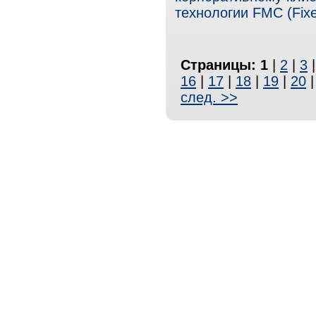
технологии FMC (Fixe
Страницы:
1
|
2
|
3
16
|
17
|
18
|
19
|
20
след. >>