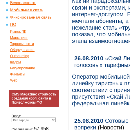
Как ни парадоксальн
Безопасность
связи и экспертами,
Мобильная связь
интернет-доступом. 
Фиксированная связь
мечтали абоненты, а
ПО
нежелание стать «тр
Рынок ПК
показал, что мобиль
Маркетинг
этапа взаимоотношен
Торговые сети
Оборудование
Outsourcing
26.08.2010
«Скай Ли
Кадры
голосовых тарифны
Регулирование
Финансы
Оператор мобильной
Web
линейку тарифных пл
соответствии с прин
CMS Magazine: стоимость
присутствия «Скай Л
создания корп. сайта в
федеральная линейк
Приволжском ФО
Город:
25.08.2010
Сотовые 
вопреки
(Новости)
57 958
Средняя цена: