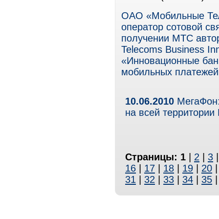
ОАО «Мобильные Тел
оператор сотовой свя
получении МТС авто
Telecoms Business In
«Инновационные банк
мобильных платежей
10.06.2010
МегаФон:
на всей территории
Страницы:
1
|
2
|
3
16
|
17
|
18
|
19
|
20
31
|
32
|
33
|
34
|
35