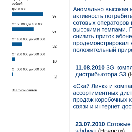
рублей
Аномально высокая 
До 50 000
активность потребите
97
сотовых операторов 
От 50 000 до 100 000
высокими темпами. 
67
снизить приток абон
От 100 000 до 200 000
продемонстрировал н
32
положительный прир
От 200 000 до 300 000
10
11.08.2010
3G-компл
От 300 000 до 500 000
дистрибьютора S3
(
3
«Скай Линк» и компа
Все типы сайтов
ассортиментных дист
продаж коробочных к
связи и интернет-дос
23.07.2010
Сотовые 
эффект
(Новости)