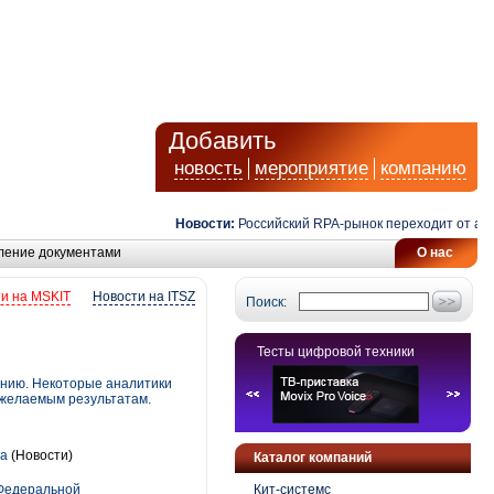
Добавить
новость
мероприятие
компанию
Новости:
Российский RPA-рынок переходит от автом
ление документами
О нас
и на MSKIT
Новости на ITSZ
Поиск:
Тесты цифровой техники
анию. Некоторые аналитики
 желаемым результатам.
ра
(Новости)
Каталог компаний
 Федеральной
Кит-системс