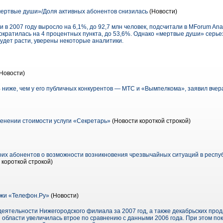
ертвые души»/Доля активных абонентов снизилась
(Новости)
 в 2007 году выросло на 6,1%, до 92,7 млн человек, подсчитали в MForum Ana
ократилась на 4 процентных пункта, до 53,6%. Однако «мертвые души» серье
удет расти, уверены некоторые аналитики.
Новости)
иже, чем у его публичных конкурентов — МТС и «Вымпелкома», заявил вчера 
енении стоимости услуги «Секретарь»
(Новости короткой строкой)
х абонентов о возможности возникновения чрезвычайных ситуаций в респуб
 короткой строкой)
жи «Телефон.Ру»
(Новости)
ятельности Нижегородского филиала за 2007 год, а также декабрьских прода
 области увеличилась втрое по сравнению с данными 2006 года. При этом по