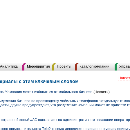
Аналитика
Мероприятия
Проекты
Каталог компаний
Управ
Новост
териалы с этим ключевым словом
тки/Компания может избавиться от мобильного бизнеса
(Новости)
выделения бизнеса по производству мобильных телефонов в отдельную комп
одажи, другие предупреждают, что разделение компании может не привести к
з штрафной зоны/ ФАС настаивает на административном наказании операто
дского представительства Tele2 «всегда дешевле», признанного управлением