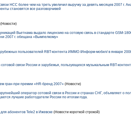
вязи НСС более чем на треть увеличил выручку за девять месяцев 2007 г. А
енты становятся все разговорчивей
(Новости)
никаций Вьетнама выдало лицензию на сотовую связь в стандарте GSM-1800
осени 2007 г. обещана «Вымпелкому»
арубежных пользователей RBT-контента ИММО /Информ-мобил/ в январе 2008 г
 сотовой связи России и зарубежья, пользующихся музыкальным RBT-контен
ем гран-при премии «HR-бренд 2007»
(Новости)
упнейший оператор сотовой связи в России и странах СНГ, объявляет о по
аются лучшие работодатели России по итогам года.
для абонентов Tele2 в Ижевске
(Новости короткой строкой)