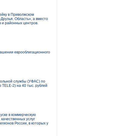
ейку в Приволжском
Друзья. Область», а вместо
 и районных центров.
гашении еврооблигационного
ольной службы (УФАС) по
TELE-2) на 40 тыс. рублей
уске в коммерческую
 качественных услуг
егионов России, в которых у