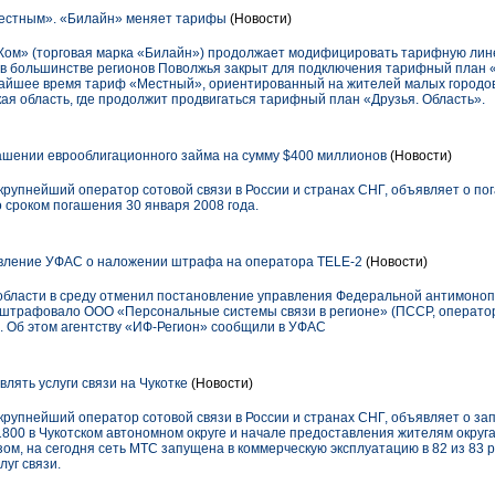
естным». «Билайн» меняет тарифы
(Новости)
Ком» (торговая марка «Билайн») продолжает модифицировать тарифную лин
 в большинстве регионов Поволжья закрыт для подключения тарифный план «
жайшее время тариф «Местный», ориентированный на жителей малых городов
ая область, где продолжит продвигаться тарифный план «Друзья. Область».
шении еврооблигационного займа на сумму $400 миллионов
(Новости)
упнейший оператор сотовой связи в России и странах СНГ, объявляет о по
 сроком погашения 30 января 2008 года.
вление УФАС о наложении штрафа на оператора TELE-2
(Новости)
области в среду отменил постановление управления Федеральной антимоноп
оштрафовало ООО «Персональные системы связи в регионе» (ПССР, оператор 
. Об этом агентству «ИФ-Регион» сообщили в УФАС
лять услуги связи на Чукотке
(Новости)
упнейший оператор сотовой связи в России и странах СНГ, объявляет о зап
800 в Чукотском автономном округе и начале предоставления жителям округа
ом, на сегодня сеть МТС запущена в коммерческую эксплуатацию в 82 из 83 р
луг связи.