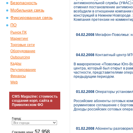
Безопасность
антимонопольной службы (УФАС) п
отменил постановление антимоноп
Мобильная связь
возбудили в отношении компании н
конструкций в Нижнем Новгороде.
Фиксированная связь
Компания претензии не комментир
ПО
Рынок ПК
04.02.2008
Мегафон-Поволжье: на
Маркетинг
Торговые сети
Оборудование
04.02.2008
Контактный центр МТС
Outsourcing
Кадры
В макрорегионе «Поволжье Юго-Во
центра, который был открыт в ра
Регулирование
частности, представителями опер
Финансы
предыдущим периодом.
Web
01.02.2008
Операторы установили
CMS Magazine: стоимость
создания корп. сайта в
Российские абоненты сотовых ком
Приволжском ФО
роуминговое соглашение с бортовы
Доходы российских сотовых операт
Город:
01.02.2008
Абоненты разговорил
57 958
Средняя цена: