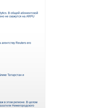
lytics. В общей абонентской
зно не скажутся на ARPU
агентству Reuters его
лике Татарстан и
ж в этом регионе. В целом
казатели Нижегородского