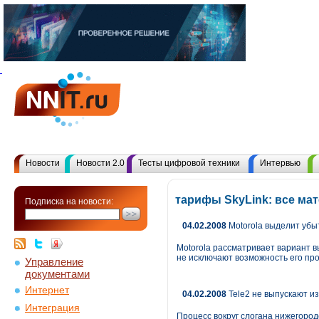
Новости
Новости 2.0
Тесты цифровой техники
Интервью
тарифы SkyLink: все ма
Подписка на новости:
04.02.2008
Motorola выделит убы
Motorola рассматривает вариант 
не исключают возможность его пр
Управление
документами
Интернет
04.02.2008
Tele2 не выпускают и
Интеграция
Процесс вокруг слогана нижегоро