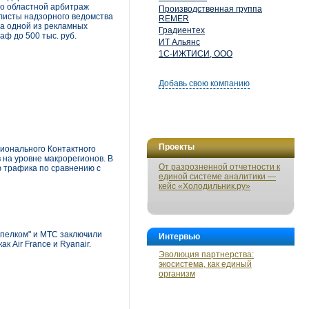
то областной арбитраж
Производственная группа
листы надзорного ведомства
REMER
на одной из рекламных
Градиентех
ф до 500 тыс. руб.
ИТ Альянс
1С-ИЖТИСИ, ООО
Добавь свою компанию
Проекты
ионального Контактного
 на уровне макрорегионов. В
От разрозненной отчетности к
 трафика по сравнению с
единой системе аналитики —
кейс «Холодильник.ру»
мпелком" и МТС заключили
Интервью
 Air France и Ryanair.
Эволюция партнерства:
экосистема, как единый
организм