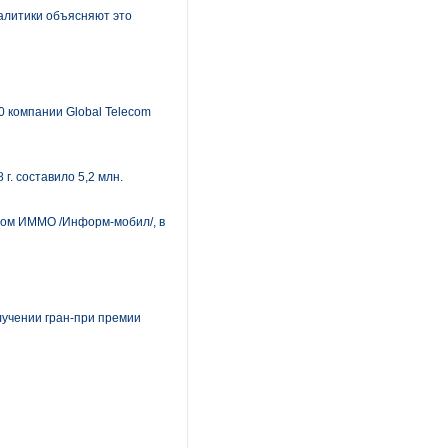
налитики объясняют это
 компании Global Telecom
. составило 5,2 млн.
том ИММО /Информ-мобил/, в
лучении гран-при премии