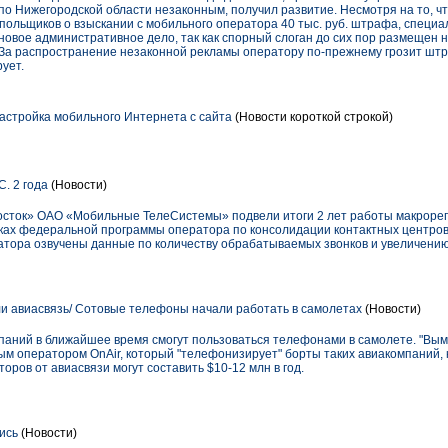
о Нижегородской области незаконным, получил развитие. Несмотря на то, ч
ольщиков о взыскании с мобильного оператора 40 тыс. руб. штрафа, специа
овое административное дело, так как спорный слоган до сих пор размещен 
 За распространение незаконной рекламы оператору по-прежнему грозит штра
ует.
стройка мобильного Интернета с сайта
(Новости короткой строкой)
. 2 года
(Новости)
сток» ОАО «Мобильные ТелеСистемы» подвели итоги 2 лет работы макрорег
мках федеральной программы оператора по консолидации контактных центров
атора озвучены данные по количеству обрабатываемых звонков и увеличению
 авиасвязь/ Сотовые телефоны начали работать в самолетах
(Новости)
паний в ближайшее время смогут пользоваться телефонами в самолете. "Вы
м оператором OnAir, который "телефонизирует" борты таких авиакомпаний, как
оров от авиасвязи могут составить $10-12 млн в год.
ись
(Новости)