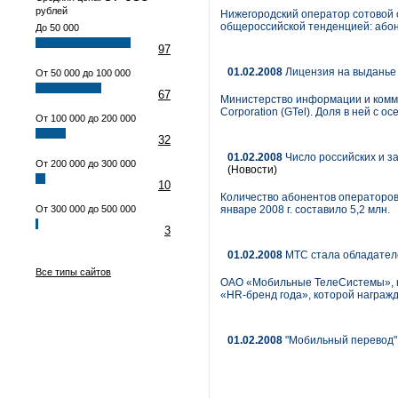
рублей
Нижегородский оператор сотовой с
общероссийской тенденцией: абон
До 50 000
97
01.02.2008
Лицензия на выданье
От 50 000 до 100 000
67
Министерство информации и комму
Corporation (GTel). Доля в ней с 
От 100 000 до 200 000
32
01.02.2008
Число российских и з
От 200 000 до 300 000
(Новости)
10
Количество абонентов операторов
От 300 000 до 500 000
январе 2008 г. составило 5,2 млн.
3
01.02.2008
МТС стала обладател
Все типы сайтов
ОАО «Мобильные ТелеСистемы», кр
«HR-бренд года», которой награжд
01.02.2008
"Мобильный перевод" 