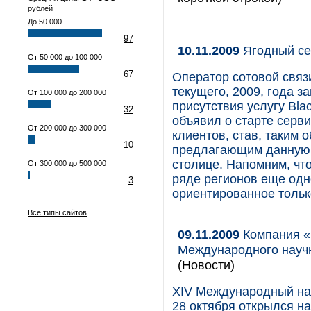
рублей
До 50 000
97
10.11.2009
Ягодный се
От 50 000 до 100 000
67
Оператор сотовой связ
текущего, 2009, года з
От 100 000 до 200 000
присутствия услугу Bla
32
объявил о старте сервис
От 200 000 до 300 000
клиентов, став, таким 
10
предлагающим данную у
столице. Напомним, чт
От 300 000 до 500 000
ряде регионов еще одн
3
ориентированное тольк
Все типы сайтов
09.11.2009
Компания «
Международного науч
(Новости)
XIV Международный на
28 октября открылся н