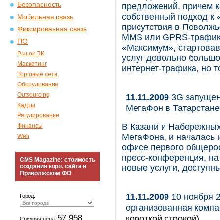
Безопасность
предложений, причем к
собственный подход к 
Мобильная связь
присутствия в Поволж
Фиксированная связь
MMS или GPRS-трафика
ПО
«Максимум», стартовав
Рынок ПК
услуг довольно большо
Маркетинг
интернет-трафика, но 
Торговые сети
Оборудование
Outsourcing
11.11.2009
3G запущен
Кадры
МегаФон в Татарстане
Регулирование
В Казани и Набережных
Финансы
МегаФона, и началась 
Web
офисе первого общерос
пресс-конференция, на
CMS Magazine: стоимость
создания корп. сайта в
новые услуги, доступн
Приволжском ФО
11.11.2009
10 ноября 2
Город:
организованная компа
57 958
короткой строкой)
Средняя цена: