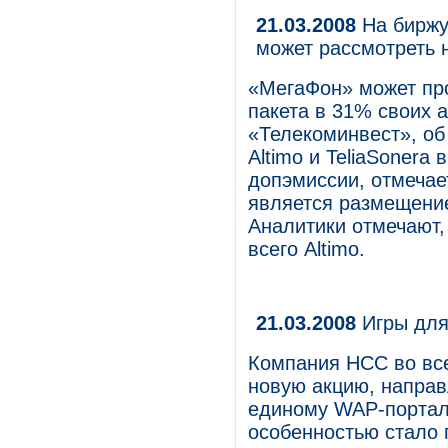
21.03.2008
На биржу
может рассмотреть 
«МегаФон» может пр
пакета в 31% своих 
«Телеком­инвест», об
Altimo и TeliaSonera
допэмиссии, отмечае
является размещение
Аналитики отмечают,
всего Altimo.
21.03.2008
Игры для
Компания НСС во все
новую акцию, направ
единому WAP-порталу
особенностью стало