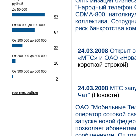
Оптимизация бизнеса
рублей
"Народный телефон С
До 50 000
CDMA-800, натолкнул
97
коллектива. Сотрудн
От 50 000 до 100 000
риск банкротства ко
67
От 100 000 до 200 000
32
24.03.2008
Открыт о
От 200 000 до 300 000
«МТС» и ОАО «Нова
10
короткой строкой)
От 300 000 до 500 000
3
24.03.2008
МТС запу
Все типы сайтов
Чат"
(Новости)
ОАО "Мобильные Тел
оператор сотовой свя
запуске новой федер
позволяет абонента
сообщениями. От тр