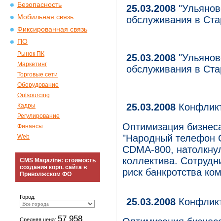
Безопасность
25.03.2008
"Ульянов
Мобильная связь
обслуживания в Ст
Фиксированная связь
ПО
Рынок ПК
25.03.2008
"Ульянов
Маркетинг
обслуживания в Ст
Торговые сети
Оборудование
Outsourcing
25.03.2008
Конфликт
Кадры
Регулирование
Оптимизация бизнеса
Финансы
"Народный телефон С
Web
CDMA-800, натолкнул
коллектива. Сотрудн
CMS Magazine: стоимость
создания корп. сайта в
риск банкротства ко
Приволжском ФО
Город:
25.03.2008
Конфликт
57 958
Средняя цена: