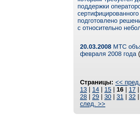
поддержки операторс
сертифицированного 
подготовлено решени
с относительно небо
20.03.2008
МТС объя
февраля 2008 года
(
Страницы:
<< пред
13
|
14
|
15
|
16
|
17
28
|
29
|
30
|
31
|
32
след. >>