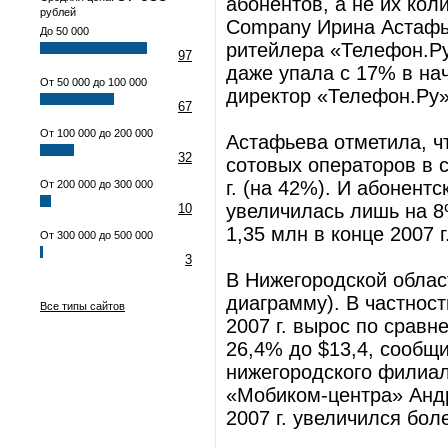
абонентов, а не их коли
рублей
Company Ирина Астафь
До 50 000
ритейлера «Телефон.Р
97
даже упала с 17% в нач
От 50 000 до 100 000
директор «Телефон.Ру
67
От 100 000 до 200 000
Астафьева отметила, ч
32
сотовых операторов в 
г. (на 42%). И абонент
От 200 000 до 300 000
увеличилась лишь на 8%
10
1,35 млн в конце 2007 
От 300 000 до 500 000
3
В Нижегородской облас
диаграмму). В частнос
Все типы сайтов
2007 г. вырос по сравн
26,4% до $13,4, сообщ
нижегородского филиа
«Мобиком-центра» Андр
2007 г. увеличился бол