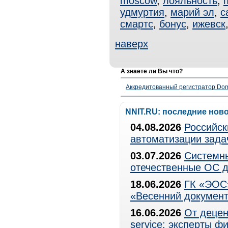
moscow
,
лояльность
,
удмуртия
,
марий эл
,
с
смартс
,
бонус
,
ижевск
наверх
А знаете ли Вы что?
Аккредитованный регистратор Dom
NNIT.RU: последние нов
04.08.2026
Российск
автоматизации зада
03.07.2026
Системны
отечественные ОС д
18.06.2026
ГК «ЭОС»
«Весенний документ
16.06.2026
От децен
service: эксперты 