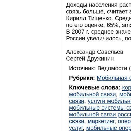
Доходы населения раст
связь больше, считает
Кирилл Тищенко. Средн
по его оценке, 65%, s
В 2007 г. среднее знач
России увеличилось, п
Александр Савельев
Сергей Дружинин
Источник: Ведомости (
Рубрики:
Мобильная 
Ключевые слова:
ко
мобильной связи
,
моб
связи
,
услуги мобильн
мобильные системы с
мобильной связи росс
связи
,
маркетинг
,
опер
услуг
,
мобильные опе