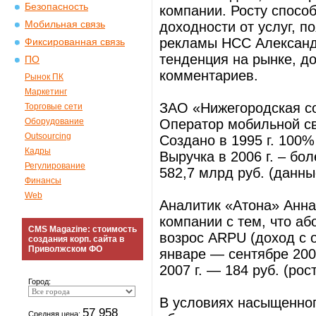
Безопасность
компании. Росту спосо
Мобильная связь
доходности от услуг, 
рекламы НСС Александ
Фиксированная связь
тенденция на рынке, д
ПО
комментариев.
Рынок ПК
Маркетинг
ЗАО «Нижегородская со
Торговые сети
Оборудование
Оператор мобильной с
Outsourcing
Создано в 1995 г. 100
Кадры
Выручка в 2006 г. – бо
Регулирование
582,7 млрд руб. (данн
Финансы
Web
Аналитик «Атона» Анна
компании с тем, что аб
CMS Magazine: стоимость
возрос ARPU (доход с 
создания корп. сайта в
Приволжском ФО
январе — сентябре 2006
2007 г. — 184 руб. (рос
Город:
В условиях насыщенног
57 958
Средняя цена: