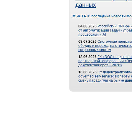
данных
MSKIT.RU: последние новости Мо
04.08.2026
Российский RPA-рын
от автоматизации задач к упр
процессами и AI
03.07.2026
Системные програ
обсудили переход на отечеств
встроенных систем
18.06.2026
ГК «ЭОС» подвела и
партнерской конференции «Ве
документооборот – 2026»
16.06.2026
От децентрализован
governed self-service: эксперт
смену парадигмы на рынке дан