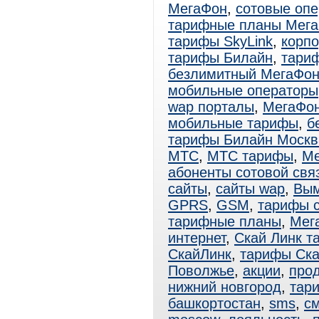
МегаФон
,
сотовые оп
тарифные планы Мег
тарифы SkyLink
,
корп
тарифы Билайн
,
тари
безлимитный МегаФо
мобильные операторы
wap порталы
,
МегаФо
мобильные тарифы
,
б
тарифы Билайн Москв
МТС
,
МТС тарифы
,
Ме
абоненты сотовой свя
сайты
,
сайты wap
,
Вы
GPRS
,
GSM
,
тарифы 
тарифные планы
,
Мег
интернет
,
Скай Линк т
СкайЛинк
,
тарифы Ск
Поволжье
,
акции
,
про
нижний новгород
,
тар
башкортостан
,
sms
,
с