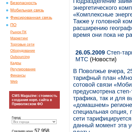
Подразделение займ
Безопасность
энергетического ком
Мобильная связь
«Комплексные энерге
Фиксированная связь
Также у головной ко
ПО
расширению географи
Рынок ПК
время они пока не р
Маркетинг
Торговые сети
Оборудование
26.05.2009
Степ-тар
Outsourcing
МТС
(Новости)
Кадры
Регулирование
В Поволжье вчера, 2
Финансы
тарифный план «Мно
Web
сотовой связи «Моб
предусмотрена степ-
CMS Magazine: стоимость
трафика, так и для 
создания корп. сайта в
«домашнем» регионе
Приволжском ФО
специальная опция, 
сети тарифицируется
Город:
данный момент эта у
57 958
Средняя цена: