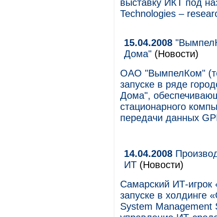
выставку ИКТ под на
Technologies – resear
15.04.2008
"ВымпелК
Дома"
(Новости)
ОАО "ВымпелКом" (то
запуске в ряде горо
Дома", обеспечивающ
стационарного компь
передачи данных G
14.04.2008
Производ
ИТ
(Новости)
Самарский ИТ-игрок
запуске в холдинге 
System Management S