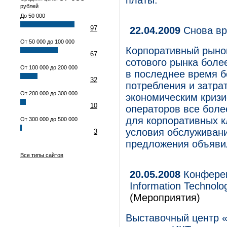
платы.
рублей
До 50 000
97
22.04.2009
Снова вр
От 50 000 до 100 000
Корпоративный рынок
67
сотового рынка боле
От 100 000 до 200 000
в последнее время б
32
потребления и затра
От 200 000 до 300 000
экономическим кризи
10
операторов все боле
для корпоративных 
От 300 000 до 500 000
условия обслуживания
3
предложения объяви
Все типы сайтов
20.05.2008
Конферен
Information Technolo
(Мероприятия)
Выставочный центр 