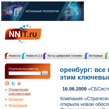
Новости
Новости 2.0
Тесты цифровой техники
Интервью
оренбург: все
Подписка на новости:
этим ключевы
16.06.2009
«СБСисте
Управление
документами
Компания «Стратеги
Интернет
открыла новое обосо
Интеграция