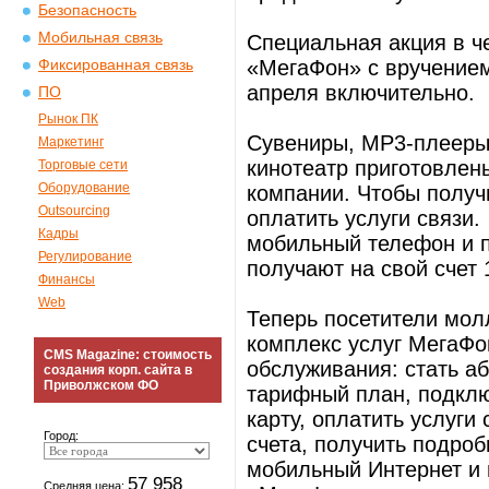
Безопасность
Мобильная связь
Специальная акция в ч
«МегаФон» с вручением
Фиксированная связь
апреля включительно.
ПО
Рынок ПК
Сувениры, MP3-плееры
Маркетинг
кинотеатр приготовлен
Торговые сети
Оборудование
компании. Чтобы получи
Outsourcing
оплатить услуги связи.
Кадры
мобильный телефон и 
Регулирование
получают на свой счет 
Финансы
Web
Теперь посетители мол
комплекс услуг МегаФо
CMS Magazine: стоимость
обслуживания: стать а
создания корп. сайта в
Приволжском ФО
тарифный план, подклю
карту, оплатить услуги
Город:
счета, получить подроб
мобильный Интернет и 
57 958
Средняя цена: