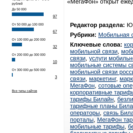
«МегаФон» открыт ежед
рублей
До 50 000
97
Редактор раздела:
Юр
От 50 000 до 100 000
67
Рубрики:
Мобильная 
От 100 000 до 200 000
Ключевые слова:
ко
32
мобильной связи
,
моб
От 200 000 до 300 000
связи
,
услуги мобильн
10
мобильные системы с
От 300 000 до 500 000
мобильной связи росс
3
связи
,
маркетинг
,
марк
МегаФон
,
сотовые оп
Все типы сайтов
корпоративные тариф
тарифы Билайн
,
безл
тарифные планы Била
операторы
,
связь Бил
порталы
,
МегаФон та
мобильные тарифы
,
б