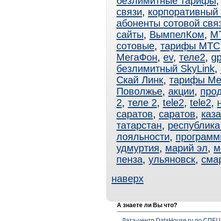
безлимитные тарифы
связи
,
корпоративный
абоненты сотовой свя
сайты
,
ВымпелКом
,
М
сотовые
,
тарифы МТС
МегаФон
,
ev
,
теле2
,
gp
безлимитный SkyLink
,
Скай Линк
,
тарифы Ме
Поволжье
,
акции
,
про
2
,
теле 2
,
tele2
,
tele2
,
саратов
,
саратов
,
каз
татарстан
,
республика
лояльности
,
программ
удмуртия
,
марий эл
,
м
пенза
,
ульяновск
,
сма
наверх
А знаете ли Вы что?
Дата-центр DataHouse.ru по СПЕЦ-