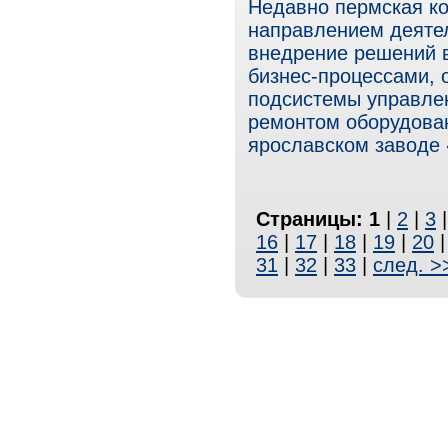
Недавно пермская к
направлением деятел
внедрение решений в
бизнес-процессами, 
подсистемы управле
ремонтом оборудова
ярославском заводе 
Страницы:
1
|
2
|
3
16
|
17
|
18
|
19
|
20
31
|
32
|
33
|
след. >