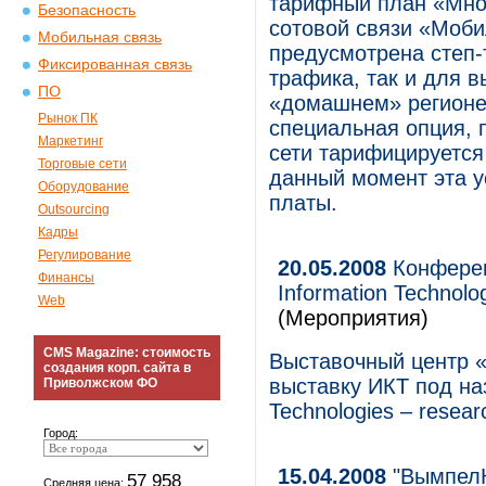
тарифный план «Мно
Безопасность
сотовой связи «Моб
Мобильная связь
предусмотрена степ-
Фиксированная связь
трафика, так и для 
ПО
«домашнем» регионе
Рынок ПК
специальная опция, 
Маркетинг
сети тарифицируется
Торговые сети
данный момент эта у
Оборудование
платы.
Outsourcing
Кадры
Регулирование
20.05.2008
Конферен
Финансы
Information Technolo
Web
(Мероприятия)
CMS Magazine: стоимость
Выставочный центр 
создания корп. сайта в
выставку ИКТ под на
Приволжском ФО
Technologies – resear
Город:
15.04.2008
"ВымпелК
57 958
Средняя цена: