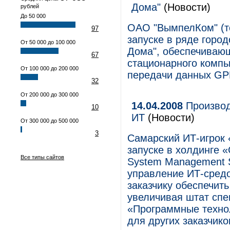
Дома"
(Новости)
рублей
До 50 000
ОАО "ВымпелКом" (то
97
запуске в ряде горо
От 50 000 до 100 000
Дома", обеспечивающ
67
стационарного компь
От 100 000 до 200 000
передачи данных G
32
От 200 000 до 300 000
14.04.2008
Производ
10
ИТ
(Новости)
От 300 000 до 500 000
3
Самарский ИТ-игрок
запуске в холдинге 
Все типы сайтов
System Management S
управление ИТ-средо
заказчику обеспечит
увеличивая штат спе
«Программные технол
для других заказчико