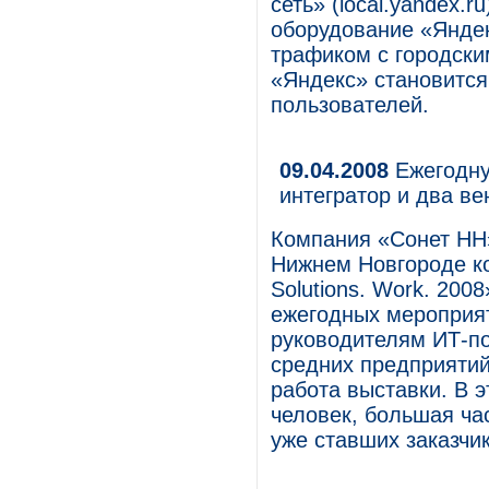
сеть» (local.yandex.r
оборудование «Яндек
трафиком с городски
«Яндекс» становитс
пользователей.
09.04.2008
Ежегодну
интегратор и два в
Компания «Сонет НН»
Нижнем Новгороде ко
Solutions. Work. 200
ежегодных мероприят
руководителям ИТ-п
средних предприяти
работа выставки. В 
человек, большая ча
уже ставших заказчи