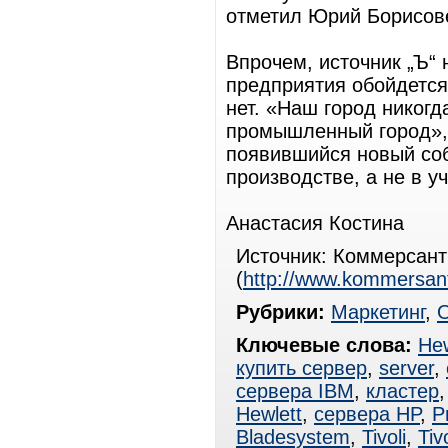
отметил Юрий Борисов
Впрочем, источник „Ъ“ 
предприятия обойдется
нет. «Наш город никогд
промышленный город», 
появившийся новый соб
производстве, а не в у
Анастасия Костина
Источник: Коммерсан
(
http://www.kommersant
Рубрики:
Маркетинг
,
Ключевые слова:
Hew
купить сервер
,
server
,
сервера IBM
,
кластер
Hewlett
,
сервера HP
,
P
Bladesystem
,
Tivoli
,
Tiv