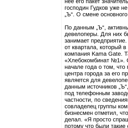
нее его пакет значител
господин Гудков уже н
„Ъ“. О смене основного
По данным „Ъ“, активн
девелоперы. Для них б
занимает предприятие.
от квартала, который 
компания Kama Gate. 
«Хлебокомбинат №1». 
начале года о том, что
центра города за его
является для девелопе
данным источников „Ъ“,
под телефонным заводо
частности, по сведения
совладелец группы ко
бизнесмен отметил, чт
делал. «Я просто спра
потому что были такие