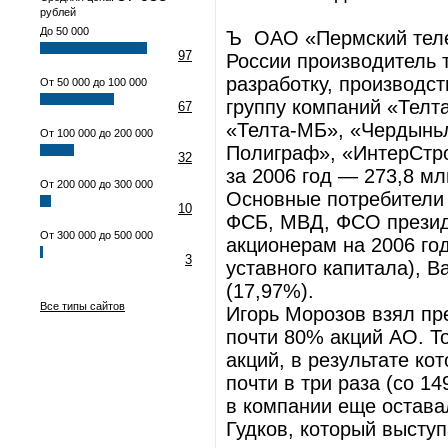
рублей
До 50 000
Ъ ОАО «Пермский теле
97
России производитель 
разработку, производст
От 50 000 до 100 000
группу компаний «Телт
67
«Телта-МБ», «Чердыньл
От 100 000 до 200 000
Полиграф», «ИнтерСтро
32
за 2006 год — 273,8 мл
От 200 000 до 300 000
Основные потребители 
10
ФСБ, МВД, ФСО презид
От 300 000 до 500 000
акционерам на 2006 го
3
уставного капитала), 
(17,97%).
Все типы сайтов
Игорь Морозов взял пре
почти 80% акций АО. Т
акций, в результате ко
почти в три раза (со 1
в компании еще остав
Гудков, который выступ