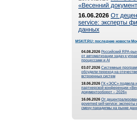
«Весенний документ
16.06.2026
От децен
service: эксперты 
данных
MSKIT.RU: последние новости Мо
04.08.2026
Российский RPA-рын
от автоматизации задач к упр
процессами и AI
03.07.2026
Системные програ
обсудили переход на отечеств
встроенных систем
18.06.2026
ГК «ЭОС» подвела и
партнерской конференции «Ве
документооборот – 2026»
16.06.2026
От децентрализован
governed self-service: эксперт
смену парадигмы на рынке дан