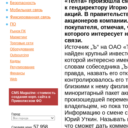
«Телта» произошла см
Безопасность
к гендиректору Игорю
Мобильная связь
акций. В правительст
Фиксированная связь
акционеров компании.
ПО
покупателя, отмечая,
Рынок ПК
которого интересует 
Маркетинг
связи.
Торговые сети
Источник „Ъ“ на ОАО «
Оборудование
найден крупный инвест
Outsourcing
которой интересно име
Кадры
словам собеседника „Ъ
Регулирование
правда, назвать его от
Финансы
контролировалось его
Web
близкими к нему физлиц
миноритарный пакет ак
CMS Magazine: стоимость
создания корп. сайта в
произошедшей перемен
Приволжском ФО
владельцем, но пока т
Информацию о смене с
Город:
Юрий Уткин. Называть н
что сможет дать комме
57 958
Средняя цена: