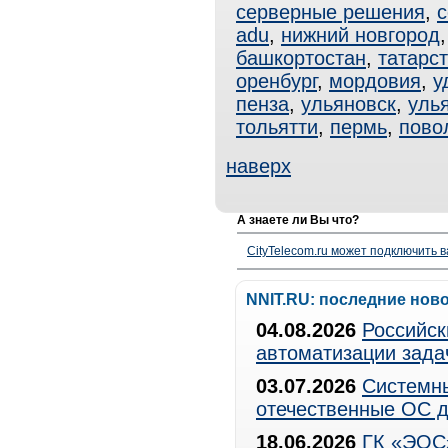
серверные решения
,
с
adu
,
нижний новгород
башкортостан
,
татарс
оренбург
,
мордовия
,
у
пенза
,
ульяновск
,
уль
тольятти
,
пермь
,
пово
наверх
А знаете ли Вы что?
CityTelecom.ru может подключить в
NNIT.RU: последние нов
04.08.2026
Российск
автоматизации зада
03.07.2026
Системны
отечественные ОС д
18.06.2026
ГК «ЭОС»