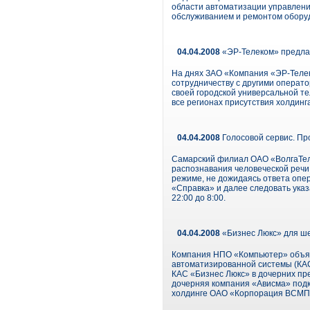
области автоматизации управлени
обслуживанием и ремонтом оборуд
04.04.2008
«ЭР-Телеком» предла
На днях ЗАО «Компания «ЭР-Телек
сотрудничеству с другими операт
своей городской универсальной т
все регионах присутствия холдинга
04.04.2008
Голосовой сервис. Пр
Самарский филиал ОАО «ВолгаТеле
распознавания человеческой речи
режиме, не дожидаясь ответа опе
«Справка» и далее следовать указ
22:00 до 8:00.
04.04.2008
«Бизнес Люкс» для ше
Компания НПО «Компьютер» объяв
автоматизированной системы (КАС
КАС «Бизнес Люкс» в дочерних пре
дочерняя компания «Ависма» подк
холдинге ОАО «Корпорация ВСМПО-