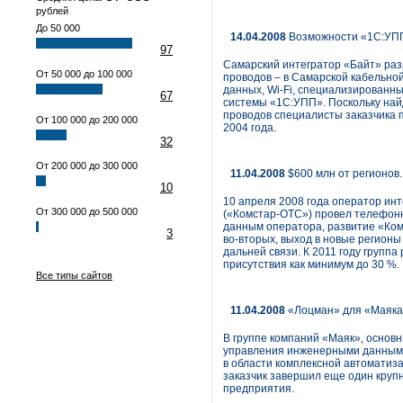
рублей
До 50 000
14.04.2008
Возможности «1С:УПП
97
Самарский интегратор «Байт» раз
От 50 000 до 100 000
проводов – в Самарской кабельной
данных, Wi-Fi, специализирован
67
системы «1С:УПП». Поскольку най
проводов специалисты заказчика 
От 100 000 до 200 000
2004 года.
32
От 200 000 до 300 000
11.04.2008
$600 млн от регионов
10
10 апреля 2008 года оператор и
От 300 000 до 500 000
(«Комстар-ОТС») провел телефон
данным оператора, развитие «Комс
3
во-вторых, выход в новые регионы
дальней связи. К 2011 году групп
присутствия как минимум до 30 %. 
Все типы сайтов
11.04.2008
«Лоцман» для «Маяк
В группе компаний «Маяк», основ
управления инженерными данными
в области комплексной автоматиза
заказчик завершил еще один крупн
предприятия.