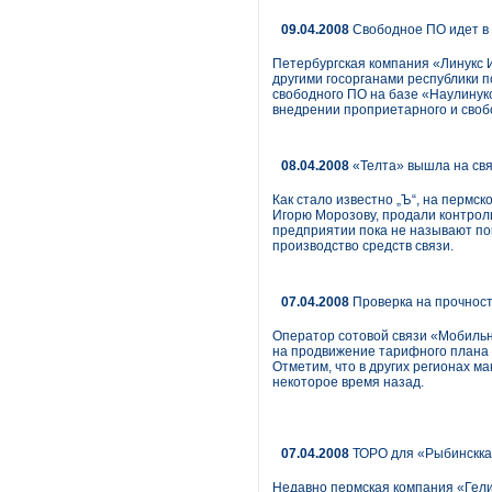
09.04.2008
Свободное ПО идет в 
Петербургская компания «Линукс 
другими госорганами республики п
свободного ПО на базе «Наулинук
внедрении проприетарного и свобо
08.04.2008
«Телта» вышла на свя
Как стало известно „Ъ“, на пермс
Игорю Морозову, продали контроль
предприятии пока не называют пок
производство средств связи.
07.04.2008
Проверка на прочнос
Оператор сотовой связи «Мобильн
на продвижение тарифного плана 
Отметим, что в других регионах 
некоторое время назад.
07.04.2008
ТОРО для «Рыбинскка
Недавно пермская компания «Гели