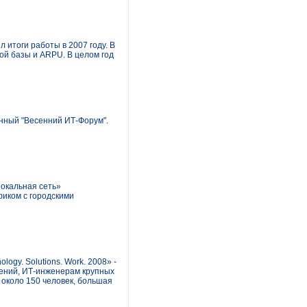
итоги работы в 2007 году. В
ой базы и ARPU. В целом год
нный "Весенний ИТ-Форум".
Локальная сеть»
фиком с городскими
ogy. Solutions. Work. 2008» -
ений, ИТ-инженерам крупных
около 150 человек, большая