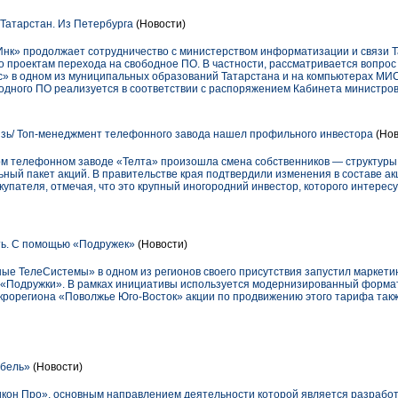
Татарстан. Из Петербурга
(Новости)
Инк» продолжает сотрудничество с министерством информатизации и связи Т
о проектам перехода на свободное ПО. В частности, рассматривается вопро
с» в одном из муниципальных образований Татарстана и на компьютерах МИС
дного ПО реализуется в соответствии с распоряжением Кабинета министров 
зь/ Топ-менеджмент телефонного завода нашел профильного инвестора
(Нов
ком телефонном заводе «Телта» произошла смена собственников — структуры,
ный пакет акций. В правительстве края подтвердили изменения в составе ак
упателя, отмечая, что это крупный иногородний инвестор, которого интерес
ть. С помощью «Подружек»
(Новости)
ые ТелеСистемы» в одном из регионов своего присутствия запустил маркети
«Подружки». В рамках инициативы используется модернизированный формат
макрорегиона «Поволжье Юго-Восток» акции по продвижению этого тарифа та
бель»
(Новости)
кон Про», основным направлением деятельности которой является разработ