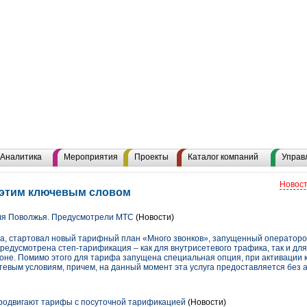
Аналитика
Мероприятия
Проекты
Каталог компаний
Управ
Новост
 этим ключевым словом
я Поволжья. Предусмотрели МТС
(Новости)
ода, стартовал новый тарифный план «Много звонков», запущенный оператор
едусмотрена степ-тарификация – как для внутрисетевого трафика, так и для
не. Помимо этого для тарифа запущена специальная опция, при активации 
тевым условиям, причем, на данный момент эта услуга предоставляется без 
одвигают тарифы с посуточной тарификацией
(Новости)