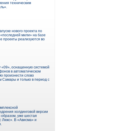
ления техническим
ль».
пуске нового проекта по
 «последней мили» на базе
ые проекты реализуются во
у «09», оснащенную системой
ефонов в автоматическом
мо произнести слово
м Самары и только в период с
омплексной
едрения холдинговой версии
м образом, уже шестая
 Люкс». В «Ависма» и
.