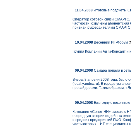
11.04.2008
Итоговые подсчеты 
Оператор сотовой связи СМАРТС, р
частности, озвучены абонентская 
признан руководителями СМАРТС 
10.04.2008
Весенний ИТ-Форум
(
Группа Компаний АйТи-Консалт и 
09.04.2008
Самара попала в сет
Вчера, 8 апреля 2008 года, было 
(local.yandex.ru). В городе уста
провайдерами. Таким образом, «Я
09.04.2008
Ежегодную весеннюю 
Компания «Сонет НН» вместе с НР и
очередную в серии подобных еже
и средних предприятий ПФО. Конф
часть которых – ИТ-специалисты 