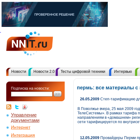
Новости
Новости 2.0
Тесты цифровой техники
Интервью
пермь: все материалы с
Подписка на новости:
26.05.2009
Степ-тарификацию дл
В Поволжье вчера, 25 мая 2009 г
ТелеСистемы». В рамках тарифа пр
Управление
направлениям в «домашнем» регио
документами
сети тарифицируется по внутрисе
Интернет
Интеграция
12.05.2009
Провайдеры Перми пр