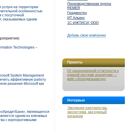
Производственная группа
 услуги на территории
REMER
ичительной особенностью
Градиентех
м с посуточной
ИТ Альянс
уг, оказываемых одним
1С-ИЖТИСИ, ООО
Добавь свою компанию
роприятия)
mation Technologies –
Проекты
От разрозненной отчетности к
единой системе аналитики —
rosoft System Management
кейс «Холодильник.ру»
печить эффективную работу
яли решения Microsoft как
Интервью
Эволюция партнерства:
нсКредитБанк», являющегося
экосистема, как единый
является одним из ключевых
организм
тва с корпоративными