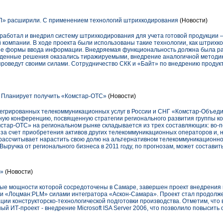
» расширили. С применением технологий штрихкодирования
(Новости)
работал и внедрил систему штрихкодирования для учета готовой продукции 
 компании. В ходе проекта были использованы такие технологии, как штрих
ные формы ввода информации. Внедряемая функциональность должна была р
денные решения оказались тиражируемыми, внедрение аналогичной методик
проведут своими силами. Сотрудничество СКК и «Байт» по внедрению продук
. Планирует получить «Комстар-ОТС»
(Новости)
нтегрированных телекоммуникационных услуг в России и СНГ «Комстар-Объе
ную конференцию, посвященную стратегии регионального развития группы к
тар-ОТС» на региональном рынке складывается из трех составляющих: во-пе
 за счет приобретения активов других телекоммуникационных операторов и, н
а рассчитывает нарастить свою долю на альтернативном телекоммуникационно
Выручка от регионального бизнеса в 2011 году, по прогнозам, может составит
а»
(Новости)
ные мощности которой сосредоточены в Самаре, завершен проект внедрения
 «Лоцман:PLM» силами интегратора «Аскон-Самара». Проект стал продолже
ции конструкторско-технологической подготовки производства. Отметим, что 
ый ИТ-проект - внедрение Microsoft ISA Server 2006, что позволило повысит