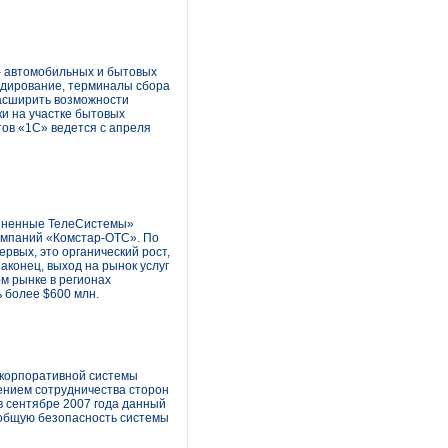
– автомобильных и бытовых
кодирование, терминалы сбора
асширить возможности
и на участке бытовых
тов «1С» ведется с апреля
диненные ТелеСистемы»
омпаний «Комстар-ОТС». По
рвых, это органический рост,
аконец, выход на рынок услуг
м рынке в регионах
ь более $600 млн.
 корпоративной системы
нием сотрудничества сторон
в сентябре 2007 года данный
ь общую безопасность системы