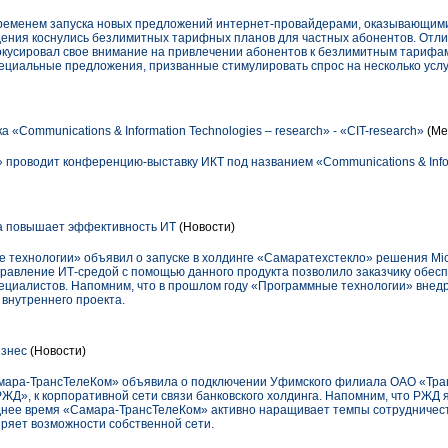
временем запуска новых предложений интернет-провайдерами, оказывающими
дения коснулись безлимитных тарифных планов для частных абонентов. Отл
фокусировал свое внимание на привлечении абонентов к безлимитным тарифа
пециальные предложения, призванные стимулировать спрос на несколько усл
«Communications & Information Technologies – research» - «СIT-research»
(Ме
 проводит конференцию-выставку ИКТ под названием «Communications & Infor
а повышает эффективность ИТ
(Новости)
 технологии» объявил о запуске в холдинге «Самаратехстекло» решения Mic
правление ИТ-средой с помощью данного продукта позволило заказчику обес
ециалистов. Напомним, что в прошлом году «Программные технологии» внедр
е внутреннего проекта.
знес
(Новости)
мара-ТрансТелеКом» объявила о подключении Уфимского филиала ОАО «Тра
ЖД», к корпоративной сети связи банковского холдинга. Напомним, что РЖД 
леднее время «Самара-ТрансТелеКом» активно наращивает темпы сотрудничес
иряет возможности собственной сети.