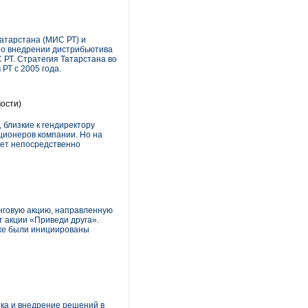
атарстана (МИС РТ) и
с о внедрении дистрибьютива
 РТ. Стратегия Татарстана во
РТ с 2005 года.
ости)
 близкие к гендиректору
ционеров компании. Но на
ует непосредственно
нговую акцию, направленную
 акции «Приведи друга».
кже были инициированы
ка и внедрение решений в