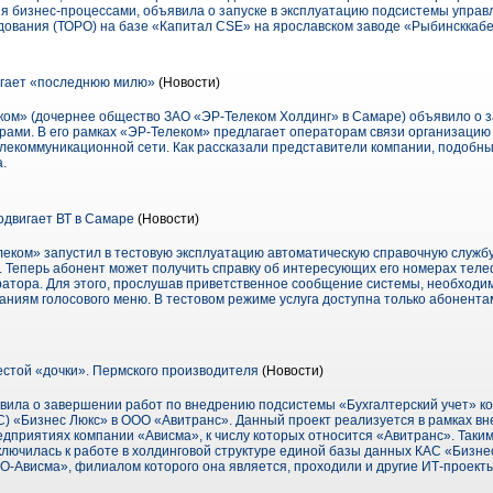
я бизнес-процессами, объявила о запуске в эксплуатацию подсистемы управ
ования (ТОРО) на базе «Капитал CSE» на ярославском заводе «Рыбинсккабе
гает «последнюю милю»
(Новости)
ом» (дочернее общество ЗАО «ЭР-Телеком Холдинг» в Самаре) объявило о за
орами. В его рамках «ЭР-Телеком» предлагает операторам связи организацию
елекоммуникационной сети. Как рассказали представители компании, подобн
.
одвигает ВТ в Самаре
(Новости)
ком» запустил в тестовую эксплуатацию автоматическую справочную служб
. Теперь абонент может получить справку об интересующих его номерах тел
ратора. Для этого, прослушав приветственное сообщение системы, необходи
аниям голосового меню. В тестовом режиме услуга доступна только абонента
стой «дочки». Пермского производителя
(Новости)
ила о завершении работ по внедрению подсистемы «Бухгалтерский учет» к
) «Бизнес Люкс» в ООО «Авитранс». Данный проект реализуется в рамках вн
дприятиях компании «Ависма», к числу которых относится «Авитранс». Таки
лючилась к работе в холдинговой структуре единой базы данных КАС «Бизнес
Ависма», филиалом которого она является, проходили и другие ИТ-проекты