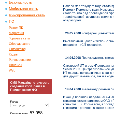
Безопасность
Начало мая текущего года стало 
Мобильная связь
Перми и Пермского края. Нововве
стало то, что ряд провайдеров с
Фиксированная связь
тарификацией, другие же ввели с
оператором.
ПО
Рынок ПК
Маркетинг
20.05.2008
Конференция-выставка 
Торговые сети
Выставочный центр «Экспо-Волга»
Оборудование
research» - «СIT-research».
Outsourcing
Кадры
14.04.2008
Производитель стекл
Регулирование
Финансы
Самарский ИТ-игрок «Программные
Server 2003. Централизованное у
Web
ИТ-отдела, не увеличивая штат сп
для других заказчиков, так и в ход
CMS Magazine: стоимость
создания корп. сайта в
14.04.2008
Железнодорожный би
Приволжском ФО
В конце прошлой недели ЗАО «Са
стратегическим партнером ОАО «Р
Город:
клиентов ТТК. Кроме того, в пос
клинтами в регионе, а также расш
57 958
Средняя цена: