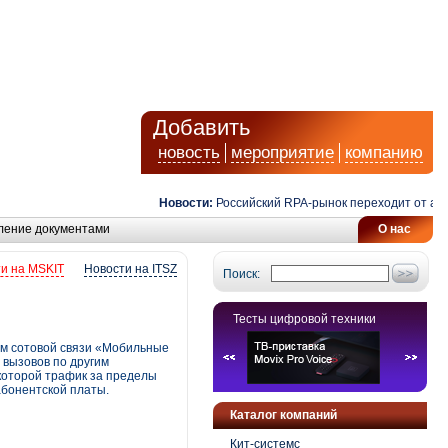
Добавить
новость
мероприятие
компанию
Новости:
Российский RPA-рынок переходит от автомат
ление документами
О нас
и на MSKIT
Новости на ITSZ
Поиск:
Тесты цифровой техники
ом сотовой связи «Мобильные
 вызовов по другим
которой трафик за пределы
абонентской платы.
Каталог компаний
Кит-системс