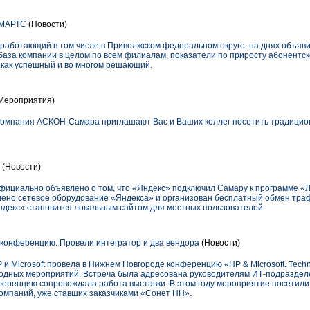
СМАРТС
(Новости)
аботающий в том числе в Приволжском федеральном округе, на днях объявил 
база компании в целом по всем филиалам, показатели по приросту абонентск
как успешный и во многом решающий.
Мероприятия)
компания АСКОН-Самара приглашают Вас и Ваших коллег посетить традицио
ь
(Новости)
официально объявлено о том, что «Яндекс» подключил Самару к программе «
новлено сетевое оборудование «Яндекса» и организован бесплатный обмен тра
ндекс» становится локальным сайтом для местных пользователей.
конференцию. Провели интегратор и два вендора
(Новости)
 Microsoft провела в Нижнем Новгороде конференцию «НР & Microsoft. Technol
годных мероприятий. Встреча была адресована руководителям ИТ-подраздел
еренцию сопровождала работа выставки. В этом году мероприятие посетили 
компаний, уже ставших заказчиками «Сонет НН».