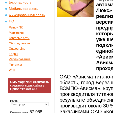
Безопасность
автом
Мобильная связь
Люкс»
Фиксированная связь
реализ
версии
ПО
предпр
Рынок ПК
которы
Маркетинг
Торговые сети
уже ш
Оборудование
подклю
Outsourcing
едино
Кадры
«Авис
Регулирование
Ависма
Финансы
проход
Web
ОАО «Ависма титано-
область, город Берез
CMS Magazine: стоимость
создания корп. сайта в
ВСМПО-Ависма», крупн
Приволжском ФО
производителя титанов
результате объедине
Город:
производит около 30 %
Заказчиками ОАО «Ко
57 958
Средняя цена: