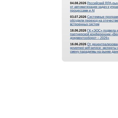
04.08.2026
Российский RPA-рын
от автоматизации задач к упр
процессами и AI
03.07.2026
Системные програ
обсудили переход на отечеств
встроенных систем
18.06.2026
ГК «ЭОС» подвела и
партнерской конференции «Ве
документооборот – 2026»
16.06.2026
От децентрализован
governed self-service: эксперт
смену парадигмы на рынке дан