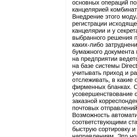
основных операций по
канцелярией комбинат
Внедрение этого моду
регистрации исходяще
канцелярии и у секре
выбранного решения 
каких-либо затруднен
бумажного документа 
на предприятии ведет
на базе системы Dire
учитывать приход и р
отслеживать, в какие
фирменных бланках. О
усовершенствование с
заказной корреспонде
почтовых отправлений
Возможность автомати
соответствующими ста
быструю сортировку и
направлениям. Это н