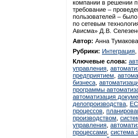
компании в решении п
требование – проведе
пользователей – было
по сетевым технолог
Ависма» Д.В. Селезен
Автор:
Анна Тумакова
Рубрики:
Интеграция
Ключевые слова:
ав
управления
,
автомати
предприятием
,
автома
бизнеса
,
автоматизац
программы автоматиз
автоматизация докум
делопроизводства
,
E
процессов
,
планирова
производством
,
систе
управления
,
автомати
процессами
,
система 