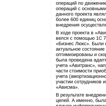
операций по движению
операций с основными
данного проекта явля
более 600 единиц осн
внедрения осуществлял
В ходе проекта в «Ави
велся с помощью 1С 7
«Бизнес Люкс». Были 
актуальное состояние 
оптимизированы и ско
была проведена адап
учета «Авитранс», на
части стоимости прио
учета (амортизационн
участии сотрудников 
«Ависма».
В результате внедрен
целей. А именно, был
единое информационно