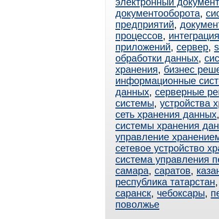
электронный документ
документооборота
,
си
предприятий
,
докумен
процессов
,
интеграци
приложений
,
сервер
,
s
обработки данных
,
си
хранения
,
бизнес реш
информационные сис
данных
,
серверные р
системы
,
устройства 
сеть хранения данных
системы хранения да
управление хранение
сетевое устройство х
система управления 
самара
,
саратов
,
каза
республика татарстан
саранск
,
чебоксары
,
п
поволжье