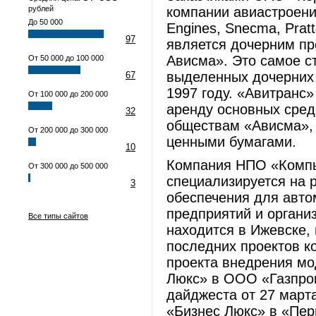
рублей
компании авиастроения,
До 50 000
Engines, Snecma, Prat
97
является дочерним п
Ависма». Это самое с
От 50 000 до 100 000
выделенных дочерних 
67
1997 году. «Авитранс
От 100 000 до 200 000
аренду основных сред
32
обществам «Ависма», 
От 200 000 до 300 000
ценными бумагами.
10
Компания НПО «Компью
От 300 000 до 500 000
специализируется на 
3
обеспечения для авто
предприятий и органи
Все типы сайтов
находится в Ижевске, 
последних проектов к
проекта внедрения мо
Люкс» в ООО «Газпром
дайджеста от 27 март
«Бизнес Люкс» в «Пер