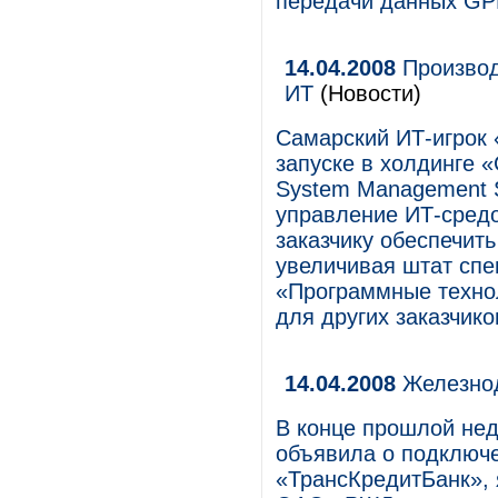
передачи данных G
14.04.2008
Производ
ИТ
(Новости)
Самарский ИТ-игрок
запуске в холдинге 
System Management S
управление ИТ-средо
заказчику обеспечит
увеличивая штат спе
«Программные технол
для других заказчико
14.04.2008
Железнод
В конце прошлой не
объявила о подключ
«ТрансКредитБанк»,