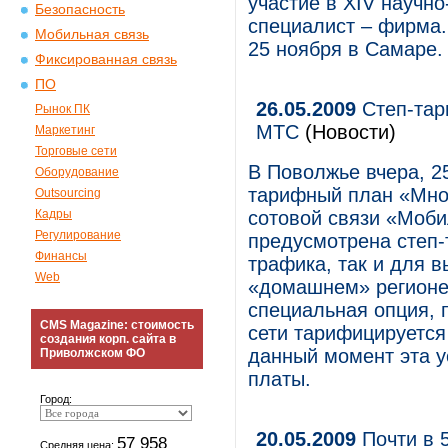
участие в XIV научн
Безопасность
специалист – фирма.
Мобильная связь
25 ноября в Самаре.
Фиксированная связь
ПО
26.05.2009
Степ-тар
Рынок ПК
МТС
(Новости)
Маркетинг
Торговые сети
В Поволжье вчера, 2
Оборудование
тарифный план «Мно
Outsourcing
Кадры
сотовой связи «Моб
Регулирование
предусмотрена степ-
Финансы
трафика, так и для 
Web
«домашнем» регионе
специальная опция, 
CMS Magazine: стоимость
сети тарифицируется
создания корп. сайта в
данный момент эта у
Приволжском ФО
платы.
Город:
20.05.2009
Почти в 
57 958
Средняя цена: