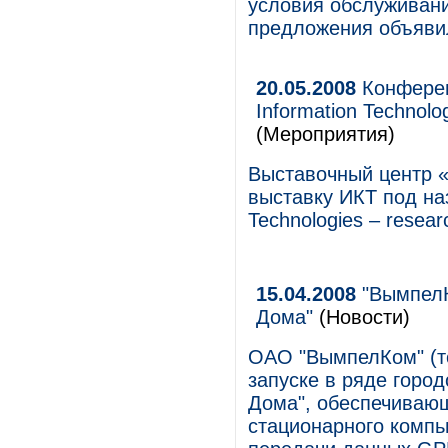
условия обслуживания
предложения объяви
20.05.2008
Конферен
Information Technolo
(Мероприятия)
Выставочный центр 
выставку ИКТ под на
Technologies – resear
15.04.2008
"ВымпелК
Дома"
(Новости)
ОАО "ВымпелКом" (то
запуске в ряде горо
Дома", обеспечивающ
стационарного компь