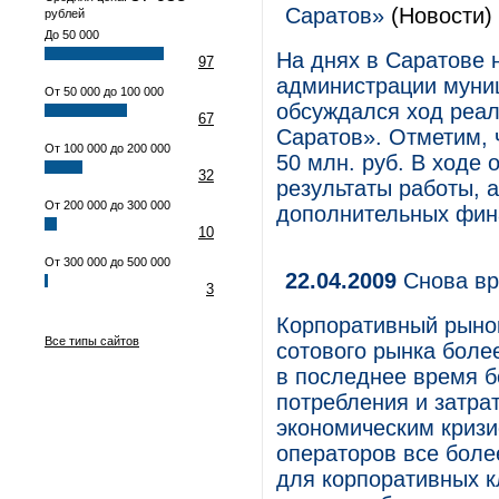
Саратов»
(Новости)
рублей
До 50 000
На днях в Саратове 
97
администрации муни
От 50 000 до 100 000
обсуждался ход реал
67
Саратов». Отметим, 
От 100 000 до 200 000
50 млн. руб. В ходе
32
результаты работы, 
От 200 000 до 300 000
дополнительных фина
10
От 300 000 до 500 000
22.04.2009
Снова вр
3
Корпоративный рынок
Все типы сайтов
сотового рынка боле
в последнее время б
потребления и затра
экономическим кризи
операторов все боле
для корпоративных 