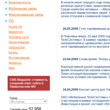
Безопасность
В начале июня текущего года опе
регионах присутствия, ориентиро
Мобильная связь
Среди наиболее активных – «Мега
различные маркетинговые акции, 
Фиксированная связь
сезон отпусков и сниженной покуп
ПО
Рынок ПК
26.05.2009
Степ-тарификацию дл
Маркетинг
В Поволжье вчера, 25 мая 2009 г
Торговые сети
ТелеСистемы». В рамках тарифа пр
Оборудование
направлениям в «домашнем» регио
сети тарифицируется по внутрисе
Outsourcing
Кадры
Регулирование
22.04.2009
Снова время. Теперь 
Финансы
Корпоративный рынок традиционно
Web
время большинство игроков отмеча
Такая ситуация вынуждает операт
льготные условия обслуживания. 
CMS Magazine: стоимость
создания корп. сайта в
Приволжском ФО
16.04.2009
Контакт-центр для Ул
ОАО «Мобильные ТелеСистемы» под
Город:
стартующим в рамках сотрудничест
Инвестиции в проект составят 450
57 958
Средняя цена: