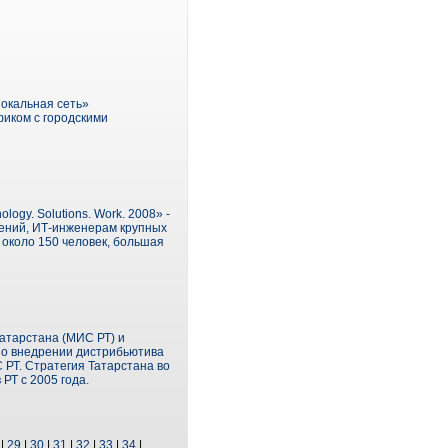
Локальная сеть»
фиком с городскими
ogy. Solutions. Work. 2008» -
ений, ИТ-инженерам крупных
около 150 человек, большая
атарстана (МИС РТ) и
с о внедрении дистрибьютива
 РТ. Стратегия Татарстана во
РТ с 2005 года.
|
29
|
30
|
31
|
32
|
33
|
34
|