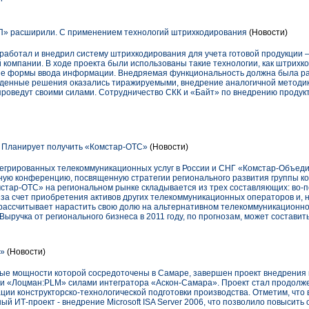
» расширили. С применением технологий штрихкодирования
(Новости)
работал и внедрил систему штрихкодирования для учета готовой продукции 
 компании. В ходе проекта были использованы такие технологии, как штрих
ные формы ввода информации. Внедряемая функциональность должна была р
денные решения оказались тиражируемыми, внедрение аналогичной методик
проведут своими силами. Сотрудничество СКК и «Байт» по внедрению продук
. Планирует получить «Комстар-ОТС»
(Новости)
нтегрированных телекоммуникационных услуг в России и СНГ «Комстар-Объе
ную конференцию, посвященную стратегии регионального развития группы к
тар-ОТС» на региональном рынке складывается из трех составляющих: во-пе
 за счет приобретения активов других телекоммуникационных операторов и, н
а рассчитывает нарастить свою долю на альтернативном телекоммуникационно
Выручка от регионального бизнеса в 2011 году, по прогнозам, может составит
а»
(Новости)
ные мощности которой сосредоточены в Самаре, завершен проект внедрения
 «Лоцман:PLM» силами интегратора «Аскон-Самара». Проект стал продолже
ции конструкторско-технологической подготовки производства. Отметим, что 
ый ИТ-проект - внедрение Microsoft ISA Server 2006, что позволило повысит