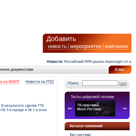
Добавить
новость
мероприятие
компанию
Новости:
Российский RPA-рынок переходит от автомати
ление документами
О нас
и на MSKIT
Новости на ITSZ
Поиск:
Тесты цифровой техники
В результате сделки ТТК
№ 3 в городе и № 1 в зоне
Каталог компаний
Кит-системс