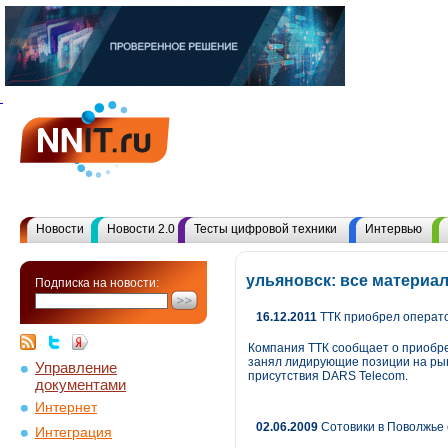
Новости
Новости 2.0
Тесты цифровой техники
Интервью
ульяновск: все материа
Подписка на новости:
16.12.2011
ТТК приобрел операт
Компания ТТК сообщает о приобре
занял лидирующие позиции на рын
Управление
присутствия DARS Telecom.
документами
Интернет
02.06.2009
Сотовики в Поволжье 
Интеграция