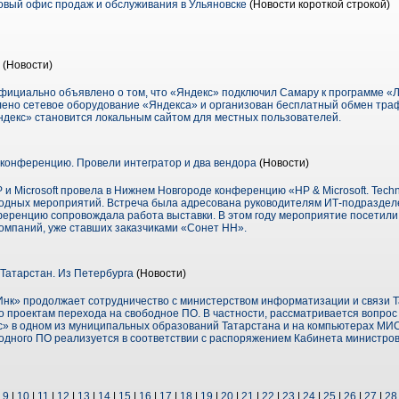
вый офис продаж и обслуживания в Ульяновске
(Новости короткой строкой)
ь
(Новости)
официально объявлено о том, что «Яндекс» подключил Самару к программе «
новлено сетевое оборудование «Яндекса» и организован бесплатный обмен тра
ндекс» становится локальным сайтом для местных пользователей.
конференцию. Провели интегратор и два вендора
(Новости)
 Microsoft провела в Нижнем Новгороде конференцию «НР & Microsoft. Technol
годных мероприятий. Встреча была адресована руководителям ИТ-подраздел
еренцию сопровождала работа выставки. В этом году мероприятие посетили 
компаний, уже ставших заказчиками «Сонет НН».
Татарстан. Из Петербурга
(Новости)
Инк» продолжает сотрудничество с министерством информатизации и связи Т
о проектам перехода на свободное ПО. В частности, рассматривается вопро
с» в одном из муниципальных образований Татарстана и на компьютерах МИС
дного ПО реализуется в соответствии с распоряжением Кабинета министров 
|
9
|
10
|
11
|
12
|
13
|
14
|
15
|
16
|
17
|
18
|
19
|
20
|
21
|
22
|
23
|
24
|
25
|
26
|
27
|
28