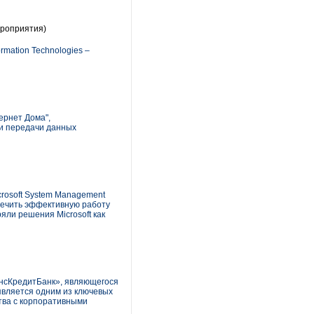
роприятия)
mation Technologies –
ернет Дома",
ии передачи данных
rosoft System Management
печить эффективную работу
яли решения Microsoft как
нсКредитБанк», являющегося
является одним из ключевых
тва с корпоративными