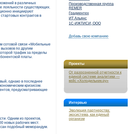
дложений в различных
Производственная группа
ие лояльности существующих.
REMER
иционно инициируют
Градиентех
стартовых контрактов в
ИТ Альянс
1С-ИЖТИСИ, ООО
Добавь свою компанию
ом сотовой связи «Мобильные
 вызовов по другим
которой трафик за пределы
абонентской платы.
Проекты
От разрозненной отчетности к
единой системе аналитики —
кейс «Холодильник.ру»
вый, однако в последнее
экономическим кризисом.
иентов, предусматривающие
Интервью
Эволюция партнерства:
экосистема, как единый
ти. Одним из проектов,
организм
00 новых рабочих мест.
писан подобный меморандум.