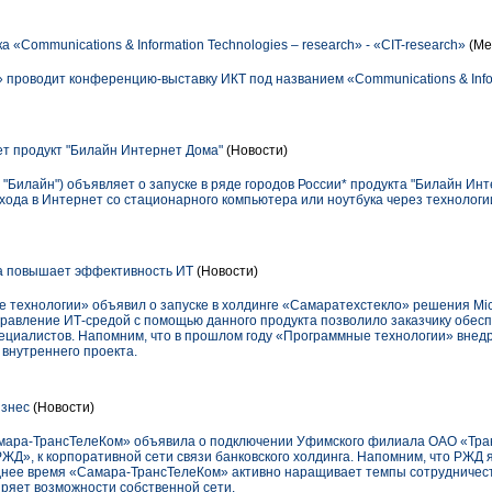
«Communications & Information Technologies – research» - «СIT-research»
(Ме
 проводит конференцию-выставку ИКТ под названием «Communications & Infor
т продукт "Билайн Интернет Дома"
(Новости)
"Билайн") объявляет о запуске в ряде городов России* продукта "Билайн Инт
ода в Интернет со стационарного компьютера или ноутбука через технолог
а повышает эффективность ИТ
(Новости)
 технологии» объявил о запуске в холдинге «Самаратехстекло» решения Mic
правление ИТ-средой с помощью данного продукта позволило заказчику обес
ециалистов. Напомним, что в прошлом году «Программные технологии» внедр
е внутреннего проекта.
знес
(Новости)
мара-ТрансТелеКом» объявила о подключении Уфимского филиала ОАО «Тра
ЖД», к корпоративной сети связи банковского холдинга. Напомним, что РЖД 
леднее время «Самара-ТрансТелеКом» активно наращивает темпы сотрудничес
иряет возможности собственной сети.