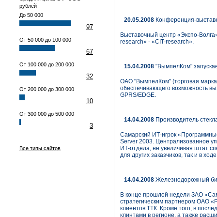
рублей
До 50 000
20.05.2008
Конференция-выставка 
97
Выставочный центр «Экспо-Волга»
От 50 000 до 100 000
research» - «СIT-research».
67
От 100 000 до 200 000
15.04.2008
"ВымпелКом" запускае
32
ОАО "ВымпелКом" (торговая марка 
обеспечивающего возможность вых
От 200 000 до 300 000
GPRS/EDGE.
10
От 300 000 до 500 000
14.04.2008
Производитель стекл
3
Самарский ИТ-игрок «Программные
Server 2003. Централизованное у
ИТ-отдела, не увеличивая штат сп
Все типы сайтов
для других заказчиков, так и в ход
14.04.2008
Железнодорожный би
В конце прошлой недели ЗАО «Са
стратегическим партнером ОАО «Р
клиентов ТТК. Кроме того, в пос
клинтами в регионе, а также расш