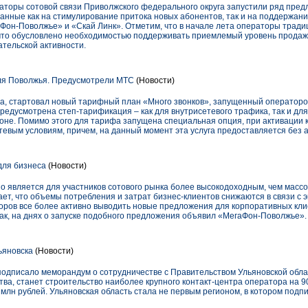
раторы сотовой связи Приволжского федерального округа запустили ряд пре
ванные как на стимулирование притока новых абонентов, так и на поддержан
Фон-Поволжье» и «Скай Линк». Отметим, что в начале лета операторы трад
что обусловлено необходимостью поддерживать приемлемый уровень продаж 
ательской активности.
я Поволжья. Предусмотрели МТС
(Новости)
ода, стартовал новый тарифный план «Много звонков», запущенный оператор
едусмотрена степ-тарификация – как для внутрисетевого трафика, так и для
не. Помимо этого для тарифа запущена специальная опция, при активации 
тевым условиям, причем, на данный момент эта услуга предоставляется без 
для бизнеса
(Новости)
 является для участников сотового рынка более высокодоходным, чем массо
ет, что объемы потребления и затрат бизнес-клиентов снижаются в связи с 
оров все более активно выводить новые предложения для корпоративных кл
Так, на днях о запуске подобного предложения объявил «МегаФон-Поволжье».
ьяновска
(Новости)
писало меморандум о сотрудничестве с Правительством Ульяновской облас
ва, станет строительство наиболее крупного контакт-центра оператора на 9
 млн рублей. Ульяновская область стала не первым регионом, в котором под