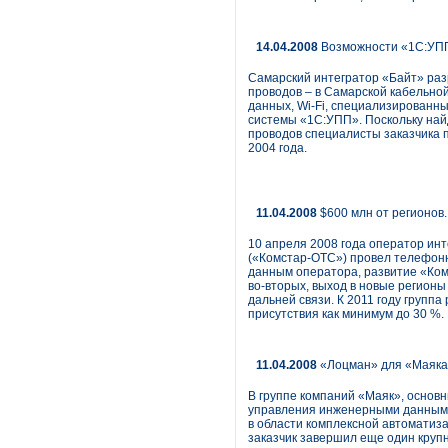
14.04.2008
Возможности «1С:УПП
Самарский интегратор «Байт» раз
проводов – в Самарской кабельной
данных, Wi-Fi, специализирован
системы «1С:УПП». Поскольку най
проводов специалисты заказчика 
2004 года.
11.04.2008
$600 млн от регионов
10 апреля 2008 года оператор и
(«Комстар-ОТС») провел телефон
данным оператора, развитие «Комс
во-вторых, выход в новые регионы
дальней связи. К 2011 году групп
присутствия как минимум до 30 %. 
11.04.2008
«Лоцман» для «Маяк
В группе компаний «Маяк», основ
управления инженерными данными
в области комплексной автоматиза
заказчик завершил еще один крупн