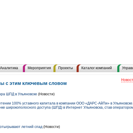
Аналитика
Мероприятия
Проекты
Каталог компаний
Управ
Новост
лы с этим ключевым словом
ора ШПД в Ульяновске
(Новости)
тении 100% уставного капитала в компании ООО «ДАРС-АйПи» в Ульяновске. 
ке широкополосного доступа (ШПД) в Интернет Ульяновска, став оператором 
отыгрывают летний спад
(Новости)