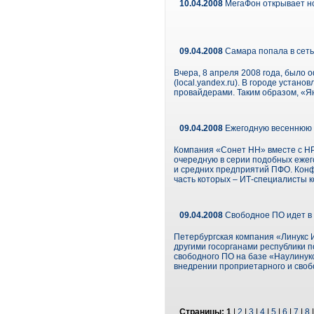
10.04.2008
МегаФон открывает но
09.04.2008
Самара попала в сет
Вчера, 8 апреля 2008 года, было 
(local.yandex.ru). В городе уста
провайдерами. Таким образом, «Я
09.04.2008
Ежегодную весеннюю 
Компания «Сонет НН» вместе с НР и
очередную в серии подобных еже
и средних предприятий ПФО. Конф
часть которых – ИТ-специалисты 
09.04.2008
Свободное ПО идет в 
Петербургская компания «Линукс 
другими госорганами республики п
свободного ПО на базе «Наулинук
внедрении проприетарного и свобо
Страницы:
1
|
2
|
3
|
4
|
5
|
6
|
7
|
8