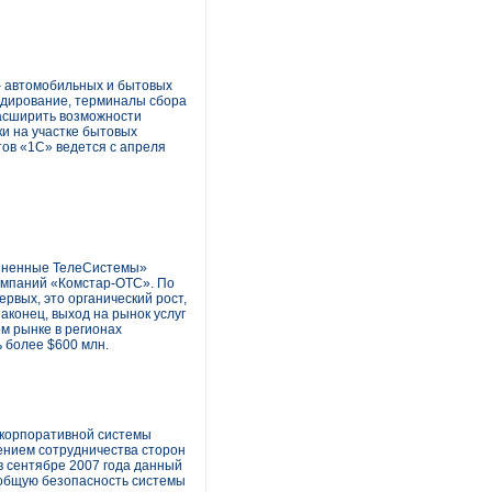
– автомобильных и бытовых
кодирование, терминалы сбора
асширить возможности
и на участке бытовых
тов «1С» ведется с апреля
диненные ТелеСистемы»
омпаний «Комстар-ОТС». По
рвых, это органический рост,
аконец, выход на рынок услуг
м рынке в регионах
ь более $600 млн.
 корпоративной системы
нием сотрудничества сторон
в сентябре 2007 года данный
ь общую безопасность системы