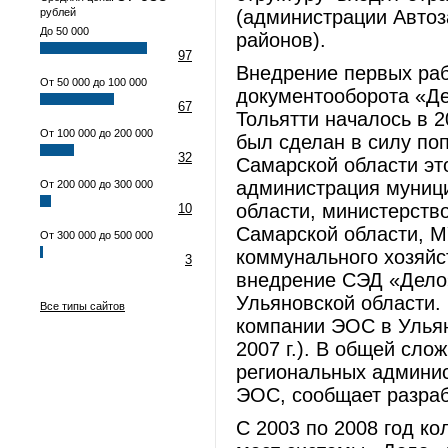
рублей
(администрации Автоз
До 50 000
районов).
97
Внедрение первых раб
От 50 000 до 100 000
документооборота «Де
67
Тольятти началось в 2
От 100 000 до 200 000
был сделан в силу поп
32
Самарской области это
администрация муниц
От 200 000 до 300 000
области, министерств
10
Самарской области, 
От 300 000 до 500 000
коммунального хозяйст
3
внедрение СЭД «Дело
Ульяновской области.
Все типы сайтов
компании ЭОС в Ульян
2007 г.). В общей сло
региональных админи
ЭОС, сообщает разраб
С 2003 по 2008 год к