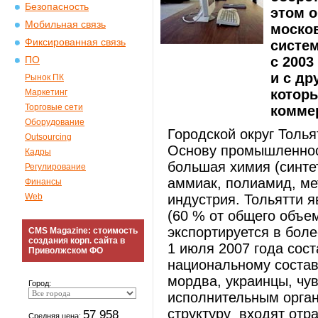
Безопасность
этом о
Мобильная связь
моско
Фиксированная связь
систем
с 2003
ПО
и с др
Рынок ПК
которы
Маркетинг
Торговые сети
комме
Оборудование
Городской округ Толья
Outsourcing
Основу промышленнос
Кадры
большая химия (синте
Регулирование
аммиак, полиамид, ме
Финансы
Web
индустрия. Тольятти 
(60 % от общего объе
экспортируется в боле
CMS Magazine: стоимость
создания корп. сайта в
1 июля 2007 года сост
Приволжском ФО
национальному составу
мордва, украинцы, чу
Город:
исполнительным орган
структуру входят отр
57 958
Средняя цена: