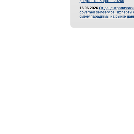
документооборот – 2026»
16.06.2026
От децентрализован
governed self-service: эксперт
смену парадигмы на рынке дан