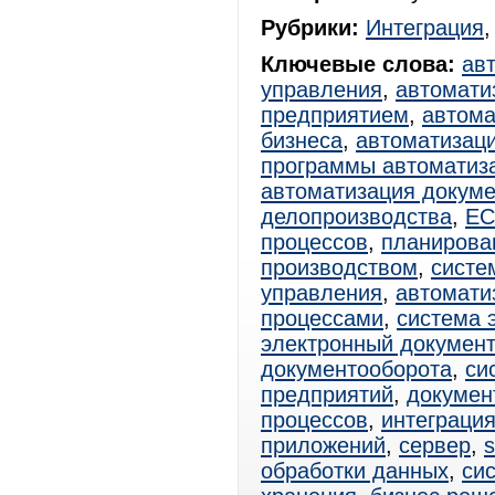
Рубрики:
Интеграция
Ключевые слова:
ав
управления
,
автомати
предприятием
,
автома
бизнеса
,
автоматизац
программы автоматиз
автоматизация докум
делопроизводства
,
E
процессов
,
планирова
производством
,
систе
управления
,
автомати
процессами
,
система 
электронный документ
документооборота
,
си
предприятий
,
докумен
процессов
,
интеграци
приложений
,
сервер
,
s
обработки данных
,
си