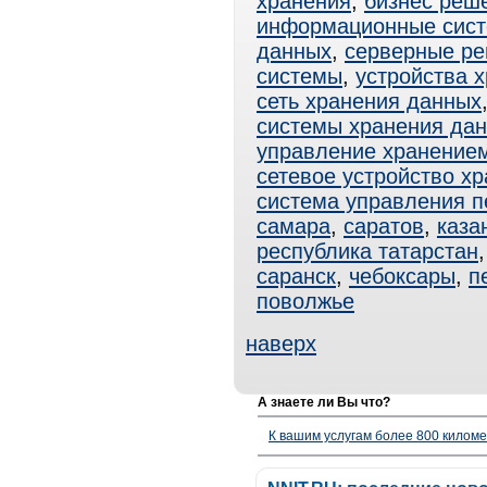
хранения
,
бизнес реш
информационные сис
данных
,
серверные р
системы
,
устройства 
сеть хранения данных
системы хранения да
управление хранение
сетевое устройство х
система управления 
самара
,
саратов
,
каза
республика татарстан
саранск
,
чебоксары
,
п
поволжье
наверх
А знаете ли Вы что?
К вашим услугам более 800 километ