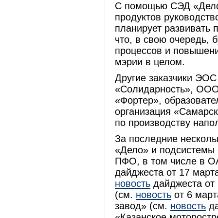
С помощью СЭД «Дело
продуктов руководство
планирует развивать 
что, в свою очередь, 
процессов и повышен
мэрии в целом.
Другие заказчики ЭОС
«Солидарность», ОО
«Фортер», образовате
организация «Самарск
по производству напо
За последние нескол
«Дело» и подсистемы 
ПФО, в том числе в 
дайджеста от 17 март
новость
дайджеста от 
(см.
новость
от 6 март
завод» (см.
новость
да
«Казанское моторостр