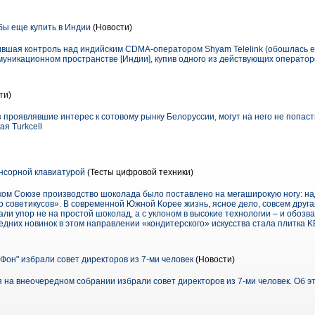
бы еще купить в Индии
(Новости)
ившая контроль над индийским CDMA-оператором Shyam Telelink (обошлась ей
муникационном пространстве [Индии], купив одного из действующих оператор
ти)
проявлявшие интерес к сотовому рынку Белоруссии, могут на него не попаст
я Turkcell
нсорной клавиатурой
(Тесты цифровой техники)
ком Союзе производство шоколада было поставлено на мегаширокую ногу: на
 советикусов». В современной Южной Корее жизнь, ясное дело, совсем друга
ли упор не на простой шоколад, а с уклоном в высокие технологии – и обоз
едних новинок в этом направлении «кондитерского» искусства стала плитка KE
он" избрали совет директоров из 7-ми человек
(Новости)
 на внеочередном собрании избрали совет директоров из 7-ми человек. Об э