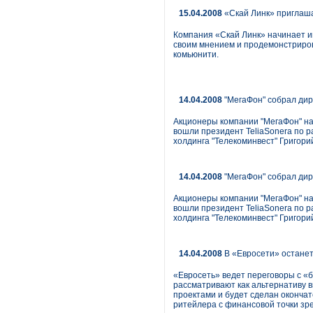
15.04.2008
«Скай Линк» приглаша
Компания «Скай Линк» начинает и
своим мнением и продемонстрирова
комьюнити.
14.04.2008
"МегаФон" собрал дир
Акционеры компании "МегаФон" на
вошли президент TeliaSonera по р
холдинга "Телекоминвест" Григори
14.04.2008
"МегаФон" собрал дир
Акционеры компании "МегаФон" на
вошли президент TeliaSonera по р
холдинга "Телекоминвест" Григори
14.04.2008
В «Евросети» останет
«Евросеть» ведет переговоры с «
рассматривают как альтернативу 
проектами и будет сделан оконча
ритейлера с финансовой точки зре