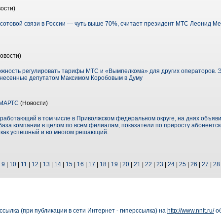
ости)
сотовой связи в России — чуть выше 70%, считает президент МТС Леонид 
овости)
жность регулировать тарифы МТС и «Вымпелкома» для других операторов. Эт
, внесенные депутатом Максимом Коробовым в Думу
СМАРТС
(Новости)
аботающий в том числе в Приволжском федеральном округе, на днях объявил 
база компании в целом по всем филиалам, показатели по приросту абонентск
как успешный и во многом решающий.
|
9
|
10
|
11
|
12
|
13
|
14
|
15
|
16
|
17
|
18
|
19
|
20
|
21
|
22
|
23
|
24
|
25
|
26
|
27
|
28
сылка (при публикации в сети Интернет - гиперссылка) на
http://www.nnit.ru/
об