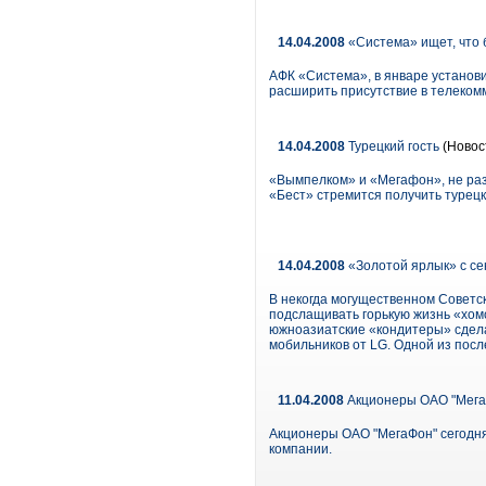
14.04.2008
«Система» ищет, что 
АФК «Система», в январе установ
расширить присутствие в телеком
14.04.2008
Турецкий гость
(Новос
«Вымпелком» и «Мегафон», не раз 
«Бест» стремится получить турецка
14.04.2008
«Золотой ярлык» с се
В некогда могущественном Советс
подслащивать горькую жизнь «хомо
южноазиатские «кондитеры» сдела
мобильников от LG. Одной из посл
11.04.2008
Акционеры ОАО "МегаФ
Акционеры ОАО "МегаФон" сегодня
компании.