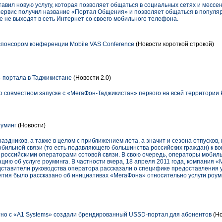
авил новую услугу, которая позволяет общаться в социальных сетях и месс
ервис получил название «Портал Общения» и позволяет общаться в популя
 не выходят в сеть Интернет со своего мобильного телефона.
спонсором конференции Mobile VAS Conference
(Новости короткой строкой)
- портала в Таджикистане
(Новости 2.0)
 совместном запуске с «МегаФон-Таджикистан» первого на всей территории 
оуминг
(Новости)
аздников, а также в целом с приближением лета, а значит и сезона отпусков
бильной связи (то есть подавляющего большинства российских граждан) к во
 российскими операторами сотовой связи. В свою очередь, операторы мобил
ию об услуге роуминга. В частности вчера, 18 апреля 2011 года, компания 
дставители руководства оператора рассказали о специфике предоставления 
ятия было рассказано об инициативах «МегаФона» относительно услуги роуми
естно с «A1 Systems» создали брендированный USSD-портал для абонентов
(Но