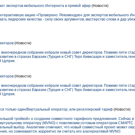
ет экспертов мобильного Интернета в прямой эфир
(Новости)
нтерактивную акцию «Проверено. Рекомендую» для экспертов мобильного Ин
ть лидерские качества - силу своих аргументов, мастерство слова и дар убе
екторов
(Новости)
 внеочередном собрании избрали новый совет директоров. Помимо пяти стары
азвитию в странах Евразии (Турция и СНГ) Теро Кивисаари и заместитель ге
й Цуприк.
екторов
(Новости)
 внеочередном собрании избрали новый совет директоров. Помимо пяти стары
азвитию в странах Евразии (Турция и СНГ) Теро Кивисаари и заместитель ге
й Цуприк.
ся только один/Виртуальный оператор, или реселлерский тариф
(Новости)
большой тройкой» о создании совместного тарифного предложения. Сейчас в
виртуальному оператору (MVNO) с поволжским сотовым оператором СМАРТС.
тельный выбор. Аналитики отмечают, что новый совместный проект может ока
ния, но сомневаются, корректно ли считать его альтернативой MVNO.