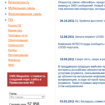
Безопасность
Оператор связи «МегаФон» предст
команд и SMS сообщений. Новый с
Мобильная связь
тем абонентам оператора, которые
Фиксированная связь
ПО
26.10.2011
А1 Systems выступит 
Рынок ПК
Маркетинг
Торговые сети
12.08.2011
Запуск первого USSD 
Оборудование
Компания INTECH рада сообщить о
Outsourcing
USSD-портала.
Кадры
Регулирование
19.04.2011
Скоро лето, скоро в р
Финансы
Web
В преддверии грядущих майских пр
интереса российских абонентов мо
услугами роуминга, оказываемыми
CMS Magazine: стоимость
до абонентов актуальную информац
создания корп. сайта в
конференцию, в ходе которой пре
Приволжском ФО
роуминга. Также в рамках меропри
этом направлении.
Город:
03.02.2011
life:) Беларусь совм
57 958
Средняя цена: