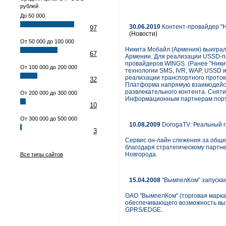
рублей
До 50 000
30.06.2010
Контент-провайдер "
97
(Новости)
От 50 000 до 100 000
Никита Мобайл (Армения) выиграл
67
Армении. Для реализации USSD-по
провайдеров WINGS. (Ранее "Ник
От 100 000 до 200 000
технологии SMS, IVR, WAP, USSD 
реализации транспортного проток
32
Платформа напрямую взаимодейст
развлекательного контента. Снят
От 200 000 до 300 000
Информационным партнерам порта
10
От 300 000 до 500 000
10.08.2009
DorogaTV: Реальный г
3
Сервис он-лайн слежения за обще
благодаря стратегическому партн
Новгорода.
Все типы сайтов
15.04.2008
"ВымпелКом" запускае
ОАО "ВымпелКом" (торговая марка 
обеспечивающего возможность вых
GPRS/EDGE.