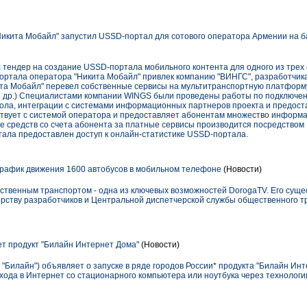
Никита Мобайл" запустил USSD-портал для сотового оператора Армении на
 тендер на создание USSD-портала мобильного контента для одного из трех
ртала оператора "Никита Мобайл" привлек компанию "ВИНГС", разработчик
ита Мобайл" перевел собственные сервисы на мультитранспортную платфо
и др.) Специалистами компании WINGS были проведены работы по подключе
ола, интеграции с системами информационных партнеров проекта и предост
вует с системой оператора и предоставляет абонентам множество информац
ие средств со счета абонента за платные сервисы производится посредством
ла предоставлен доступ к онлайн-статистике USSD-портала.
рафик движения 1600 автобусов в мобильном телефоне
(Новости)
ственным транспортом - одна из ключевых возможностей DorogaTV. Его сущ
ерству разработчиков и Центральной диспетчерской службы общественного 
т продукт "Билайн Интернет Дома"
(Новости)
"Билайн") объявляет о запуске в ряде городов России* продукта "Билайн Инт
ода в Интернет со стационарного компьютера или ноутбука через технолог