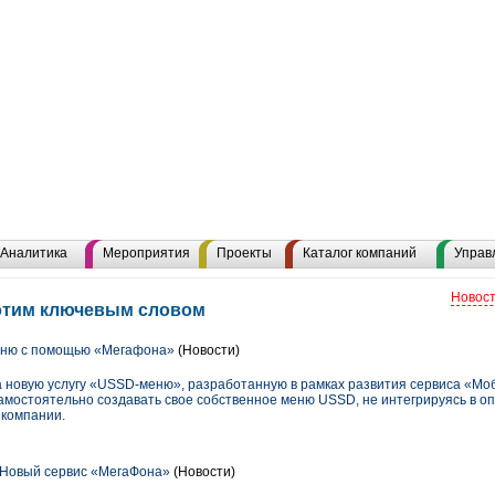
Аналитика
Мероприятия
Проекты
Каталог компаний
Управ
Новост
 этим ключевым словом
еню с помощью «Мегафона»
(Новости)
 новую услугу «USSD-меню», разработанную в рамках развития сервиса «М
амостоятельно создавать свое собственное меню USSD, не интегрируясь в оп
 компании.
 Новый сервис «МегаФона»
(Новости)