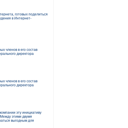
тернета, готовых поделиться
ждения в Интернет-
х членов в его состав
нерального директора
х членов в его состав
нерального директора
 компании эту инициативу
 Между этими двумя
заться выгодным для