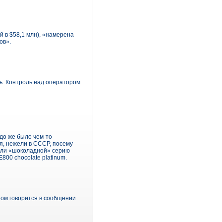
 в $58,1 млн), «намерена
ов».
ь. Контроль над оператором
до же было чем-то
я, нежели в СССР, посему
вали «шоколадной» серию
800 chocolate platinum.
том говорится в сообщении