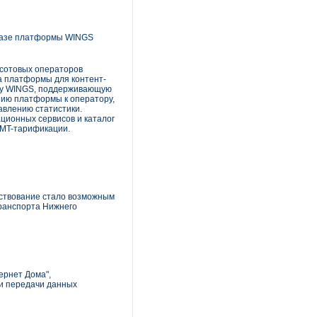
 базе платформы WINGS
 сотовых операторов
а платформы для контент-
рму WINGS, поддерживающую
нию платформы к оператору,
авлению статистики.
ионных сервисов и каталог
 MT-тарификации.
ествование стало возможным
транспорта Нижнего
ернет Дома",
ии передачи данных