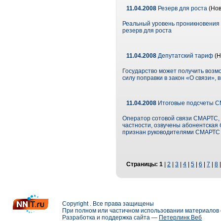
11.04.2008
Резерв для роста
(Нов
Реальный уровень проникновения 
резерв для роста
11.04.2008
Депутатский тариф
(Н
Государство может получить возмо
силу поправки в закон «О связи»
11.04.2008
Итоговые подсчеты 
Оператор сотовой связи СМАРТС, р
частности, озвучены абонентская 
признан руководителями СМАРТС 
Страницы:
1
|
2
|
3
|
4
|
5
|
6
|
7
|
8
Copyright . Все права защищены
При полном или частичном использовании материалов с
Разработка и поддержка сайта —
Петерлинк Веб