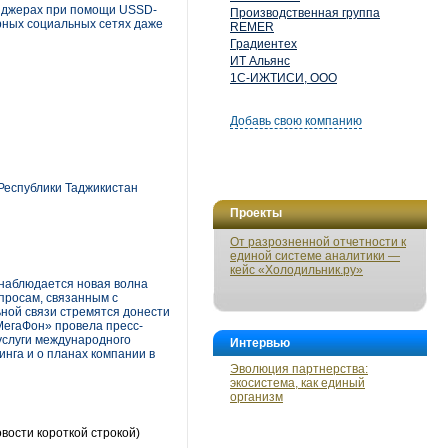
енджерах при помощи USSD-
Производственная группа
рных социальных сетях даже
REMER
Градиентех
ИТ Альянс
1С-ИЖТИСИ, ООО
Добавь свою компанию
Республики Таджикистан
Проекты
От разрозненной отчетности к
единой системе аналитики —
кейс «Холодильник.ру»
, наблюдается новая волна
просам, связанным с
ьной связи стремятся донести
«МегаФон» провела пресс-
услуги международного
Интервью
нга и о планах компании в
Эволюция партнерства:
экосистема, как единый
организм
вости короткой строкой)