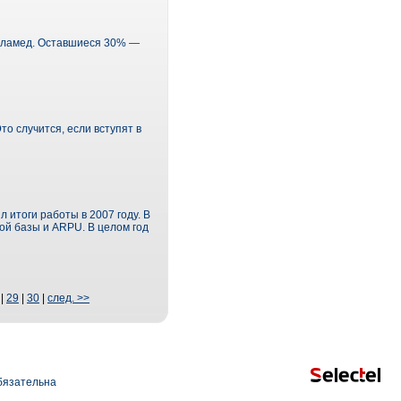
Меламед. Оставшиеся 30% —
о случится, если вступят в
итоги работы в 2007 году. В
ой базы и ARPU. В целом год
|
29
|
30
|
след. >>
язательна