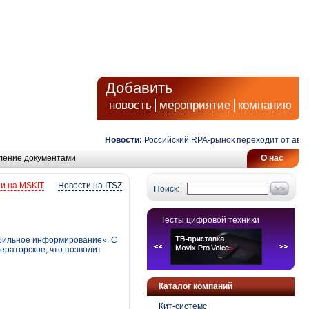
Добавить
новость
мероприятие
компанию
Новости:
Российский RPA-рынок переходит от автомати
ление документами
О нас
и на MSKIT
Новости на ITSZ
Поиск:
Тесты цифровой техники
обильное информирование». C
ераторское, что позволит
Каталог компаний
Кит-системс