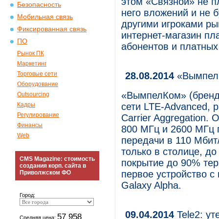
этом «Связной» не пл
Безопасность
него вложений и не б
Мобильная связь
другими игроками ры
Фиксированная связь
интернет-магазин пл
ПО
абонентов и платных 
Рынок ПК
Маркетинг
Торговые сети
28.08.2014
«ВымпелК
Оборудование
«ВымпелКом» (бренд
Outsourcing
Кадры
сети LTE-Advanced, р
Регулирование
Carrier Aggregation.
Финансы
800 МГц и 2600 МГц 
Web
передачи в 110 Мбит/
только в столице, до
CMS Magazine: стоимость
покрытие до 90% тер
создания корп. сайта в
первое устройство 
Приволжском ФО
Galaxy Alpha.
Город:
09.04.2014
Tele2: ут
57 958
Средняя цена: