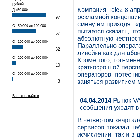
рублей
Компания Tele2 8 ап
До 50 000
рекламной концепции
97
смену им приходят 
От 50 000 до 100 000
пытается сказать, ч
67
абсолютную честност
От 100 000 до 200 000
Параллельно операт
32
линейки как для абон
От 200 000 до 300 000
Кроме того, топ-мен
10
краткосрочной персп
операторов, потеснив
От 300 000 до 500 000
заняться развитием
3
Все типы сайтов
04.04.2014
Рынок VA
сообщения уходят в
В четвертом квартал
сервисов показал не
исчислении, так и в