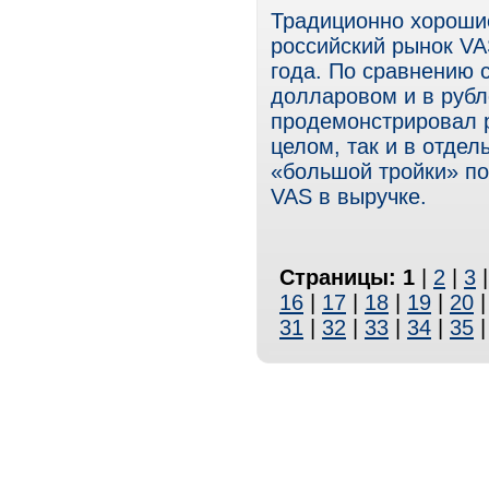
Традиционно хороши
российский рынок VA
года. По сравнению 
долларовом и в руб
продемонстрировал р
целом, так и в отде
«большой тройки» по
VAS в выручке.
Страницы:
1
|
2
|
3
16
|
17
|
18
|
19
|
20
31
|
32
|
33
|
34
|
35