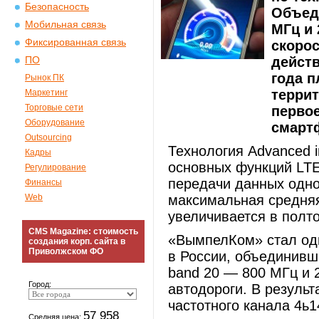
Безопасность
Объеди
Мобильная связь
МГц и 
Фиксированная связь
скорос
действ
ПО
года 
Рынок ПК
террит
Маркетинг
Торговые сети
перво
Оборудование
смартф
Outsourcing
Технология Advanced in
Кадры
основных функций LTE
Регулирование
передачи данных одно
Финансы
Web
максимальная средняя
увеличивается в полто
CMS Magazine: стоимость
«ВымпелКом» стал одн
создания корп. сайта в
Приволжском ФО
в России, объединивш
band 20 — 800 МГц и 
Город:
автодороги. В резуль
частотного канала 4ь1
57 958
Средняя цена: