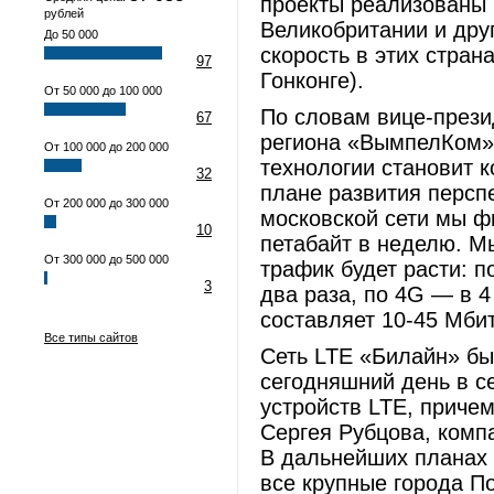
проекты реализованы 
рублей
Великобритании и дру
До 50 000
скорость в этих стран
97
Гонконге).
От 50 000 до 100 000
По словам вице-прези
67
региона «ВымпелКом» 
От 100 000 до 200 000
технологии становит 
32
плане развития персп
От 200 000 до 300 000
московской сети мы ф
10
петабайт в неделю. М
От 300 000 до 500 000
трафик будет расти: 
3
два раза, по 4G — в 4
составляет 10-45 Мбит
Все типы сайтов
Сеть LTE «Билайн» бы
сегодняшний день
в с
устройств LTE, приче
Сергея Рубцова, комп
В дальнейших планах
все крупные города По