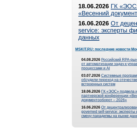
18.06.2026
ГК «ЭОС»
«Весенний документ
16.06.2026
От децен
service: эксперты 
данных
MSKIT.RU: последние новости Мо
04.08.2026
Российский RPA-рын
от автоматизации задач к упр
процессами и AI
03.07.2026
Системные програ
обсудили переход на отечеств
встроенных систем
18.06.2026
ГК «ЭОС» подвела и
партнерской конференции «Ве
документооборот – 2026»
16.06.2026
От децентрализован
governed self-service: эксперт
смену парадигмы на рынке дан