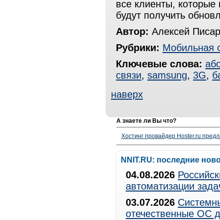
все клиенты, которые 
будут получить обновл
Автор:
Алексей Писар
Рубрики:
Мобильная 
Ключевые слова:
аб
связи
,
samsung
,
3G
,
б
наверх
А знаете ли Вы что?
Хостинг провайдер Hoster.ru предл
NNIT.RU: последние нов
04.08.2026
Российск
автоматизации зада
03.07.2026
Системны
отечественные ОС д