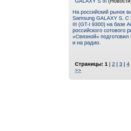
GALAXY S III
(Новости
На российский рынок в
Samsung GALAXY S. С 
III (GT-I 9300) на базе
российского сотового р
«Связной» подготовил
и на радио.
Страницы:
1
|
2
|
3
|
4
>>