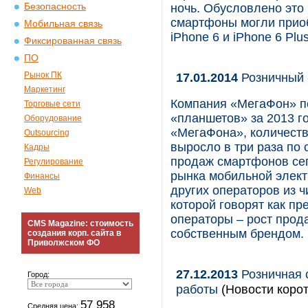
Безопасность
ночь. Обусловлено это 
смартфоны могли приоб
Мобильная связь
iPhone 6 и iPhone 6 Plu
Фиксированная связь
ПО
Рынок ПК
17.01.2014
Розничный 
Маркетинг
Компания «МегаФон» п
Торговые сети
«планшетов» за 2013 г
Оборудование
«МегаФона», количеств
Outsourcing
выросло в три раза по
Кадры
продаж смартфонов сег
Регулирование
рынка мобильной элект
Финансы
других операторов из 
Web
которой говорят как пр
операторы – рост прод
CMS Magazine: стоимость
собственным брендом.
создания корп. сайта в
Приволжском ФО
27.12.2013
Розничная 
Город:
работы
(Новости корот
57 958
Средняя цена: