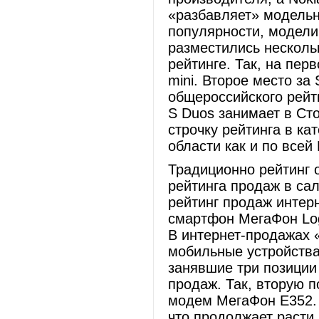
«разбавляет» модельн
популярности, модели
разместились несколь
рейтинге. Так, на пер
mini. Второе место за 
общероссийского рейт
S Duos занимает в Ст
строчку рейтинга в к
области как и по всей 
Традиционно рейтинг 
рейтинга продаж в сал
рейтинг продаж интер
смартфон МегаФон Log
В интернет-продажах 
мобильные устройства
занявшие три позиции 
продаж. Так, вторую п
модем МегаФон E352. 
что продолжает расти