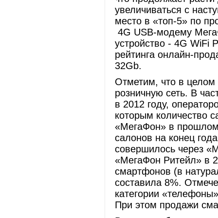
увеличиваться с насту
место в «топ-5» по п
4G USB-модему МегаФ
устройство - 4G WiFi
рейтинга онлайн-про
32Gb.
Отметим, что в целом
розничную сеть. В час
в 2012 году, операто
которым количество с
«МегаФон» в прошлом 
салонов на конец год
совершилось через «М
«МегаФон Ритейл» в 2
смартфонов (в натура
составила 8%. Отмечен
категории «телефоны»
При этом продажи сма