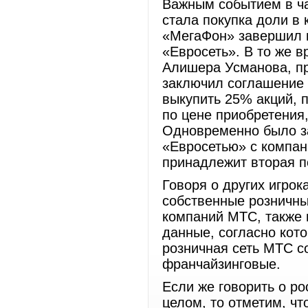
Важным событием в ч
стала покупка доли в 
«МегаФон» завершил 
«Евросеть». В то же в
Алишера Усманова, п
заключил соглашение 
выкупить 25% акций, 
по цене приобретения
Одновременно было з
«Евросетью» с компан
принадлежит вторая п
Говоря о других игро
собственные розничны
компаний МТС, также 
данные, согласно кото
розничная сеть МТС со
франчайзинговые.
Если же говорить о р
целом, то отметим, чт