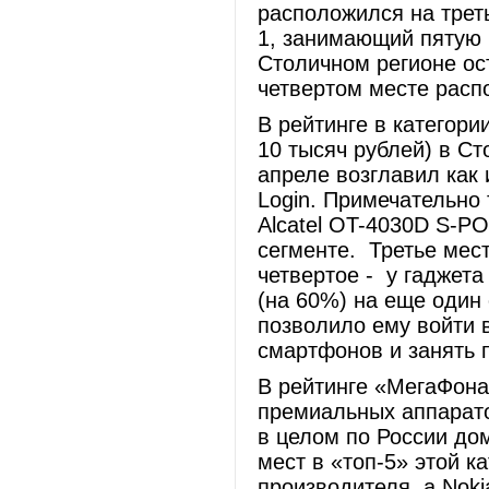
расположился на трет
1, занимающий пятую 
Столичном регионе ос
четвертом месте рас
В рейтинге в категор
10 тысяч рублей) в С
апреле возглавил как
Login. Примечательно
Alcatel OT-4030D S-P
сегменте. Третье мест
четвертое - у гаджет
(на 60%) на еще один
позволило ему войти 
смартфонов и занять п
В рейтинге «МегаФона
премиальных аппаратов
в целом по России до
мест в «топ-5» этой 
производителя, а Noki