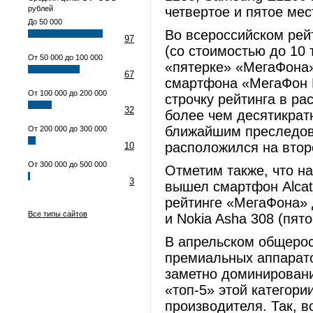
рублей
четвертое и пятое мес
До 50 000
Во всероссийском рей
97
(со стоимостью до 10 
От 50 000 до 100 000
«пятерке» «МегаФона»
67
смартфона «МегаФон L
От 100 000 до 200 000
строчку рейтинга в р
32
более чем десятикрат
ближайшим преследова
От 200 000 до 300 000
расположился на втор
10
От 300 000 до 500 000
Отметим также, что на
3
вышел смартфон Alcat
рейтинге «МегаФона» 
Все типы сайтов
и Nokia Asha 308 (пят
В апрельском общерос
премиальных аппарато
заметно доминировани
«топ-5» этой категор
производителя. Так, 