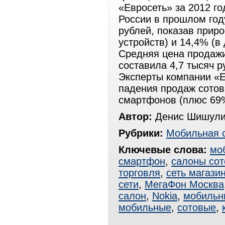
«Евросеть» за 2012 г
России в прошлом год
рублей, показав приро
устройств) и 14,4% (
Средняя цена продажи 
составила 4,7 тысяч р
Эксперты компании «Е
падения продаж сотов
смартфонов (плюс 69%
Автор:
Денис Шишули
Рубрики:
Мобильная 
Ключевые слова:
мо
смартфон
,
салоны сот
торговля
,
сеть магази
сети
,
МегаФон Москва
салон
,
Nokia
,
мобильн
мобильные
,
сотовые
,