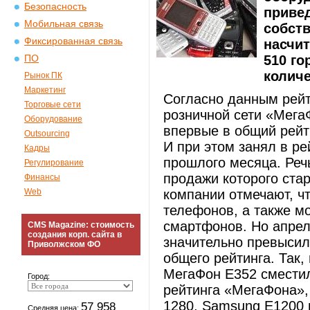
Безопасность
приве
Мобильная связь
собств
Фиксированная связь
насчи
510 го
ПО
количе
Рынок ПК
Маркетинг
Согласно данным рейт
Торговые сети
розничной сети «Мега
Оборудование
впервые в общий рейт
Outsourcing
И при этом занял в ре
Кадры
прошлого месяца. Реч
Регулирование
продажи которого ста
Финансы
Web
компании отмечают, ч
телефонов, а также 
смартфонов. Но апрел
CMS Magazine: стоимость
создания корп. сайта в
значительно превыси
Приволжском ФО
общего рейтинга. Так
МегаФон Е352 сместил
Город:
рейтинга «МегаФона»,
1280, Samsung E1200 и
57 958
Средняя цена: